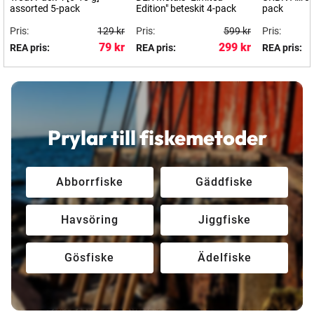
assorted 5-pack
Edition" beteskit 4-pack
pack
Pris:
129 kr
Pris:
599 kr
Pris:
79 kr
299 kr
REA pris:
REA pris:
REA pris:
Prylar till fiskemetoder
Abborrfiske
Gäddfiske
Havsöring
Jiggfiske
Gösfiske
Ädelfiske