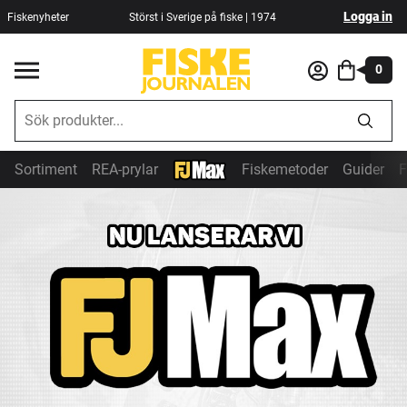
Logga in
Fiskenyheter
Störst i Sverige på fiske | 1974
0
Sortiment
REA-prylar
Fiskemetoder
Guider
F