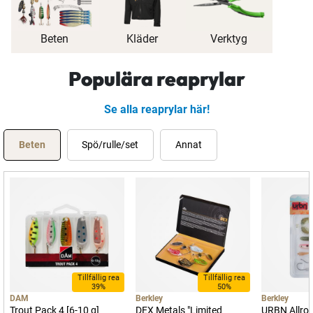
Beten
Kläder
Verktyg
Populära reaprylar
Se alla reaprylar här!
Beten
Spö/rulle/set
Annat
Tillfällig rea
Tillfällig rea
39%
50%
DAM
Berkley
Berkley
Trout Pack 4 [6-10 g]
DEX Metals "Limited
URBN Allrou