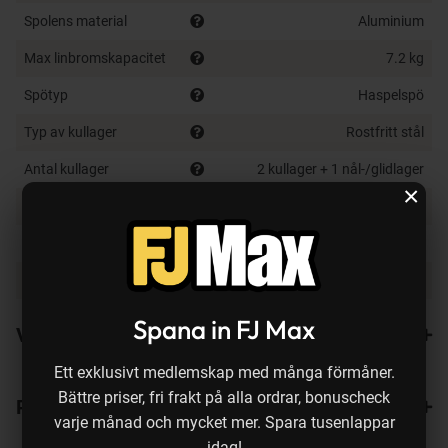
Spolens material
Aluminium
Max linbromskapacitet
7.2 kg
Spötyp
Haspelspö
Typ av kullager
Rostfritt stål
Antal kullager
2 kullager + 1 nål-/glidlager
×
Färg
Röd, Silver, Svart
Vikt
288 g
Länk till produktsida
Klicka här
Spana in FJ Max
Varianter
Ett exklusivt medlemskap med många förmåner.
Bättre priser, fri frakt på alla ordrar, bonuscheck
Recensioner
5
varje månad och mycket mer. Spara tusenlappar
idag!