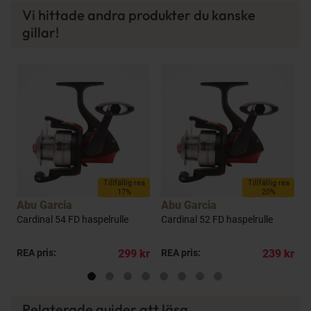
Vi hittade andra produkter du kanske
gillar!
Tillfällig rea
Tillfällig rea
17%
20%
Abu Garcia
Abu Garcia
A
e
Cardinal 54 FD haspelrulle
Cardinal 52 FD haspelrulle
C
kr
REA pris:
299 kr
REA pris:
239 kr
P
Relaterade guider att läsa