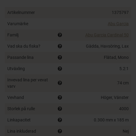
Långsam oscillering – bättre linuppläggning
Artikelnummer
1375797
Varumärke
Abu Garcia
Familj
Abu Garcia Cardinal 50
Vad ska du fiska?
Gädda, Havsöring, Lax
Passande lina
Flätad, Mono
Utväxling
5.2:1
Invevad lina per vevat
74 cm
varv
Vevhand
Höger, Vänster
Storlek på rulle
4000
Linkapacitet
0.300 mm x 185 m
Lina inkluderad
Nej