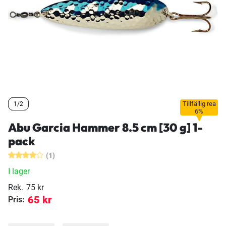
Tillfällig rea
1/2
1/2
1/2
6%
Abu Garcia Hammer 8.5 cm [30 g] 1-
pack
(1)
I lager
Rek.
75 kr
65 kr
Pris: