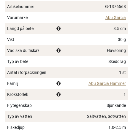
Artikelnummer
G-1376568
Varumärke
Abu Garcia
Längd på bete
8.5 cm
Vikt
30 g
Vad ska du fiska?
Havsöring
Typ av bete
Skeddrag
Antal i förpackningen
1 st
Familj
Abu Garcia Hammer
Krokstorlek
1
Flytegenskap
Sjunkande
Typ av vatten
Saltvatten, Sötvatten
Fiskedjup
1.0-2.5 m