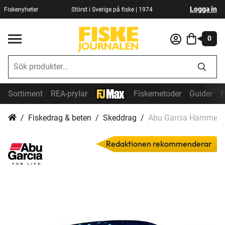
Logga in
Fiskenyheter
Störst i Sverige på fiske | 1974
0
Sortiment
REA-prylar
Fiskemetoder
Guider
F
Fiskedrag & beten
Skeddrag
Abu Garcia Hammer 8.
Redaktionen rekommenderar