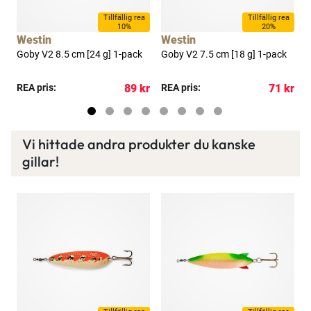
a
Tillfällig rea
Tillfällig rea
10%
20%
Westin
Westin
a
Goby V2 8.5 cm [24 g] 1-pack
Goby V2 7.5 cm [18 g] 1-pack
G
kr
REA pris:
89 kr
REA pris:
71 kr
R
Vi hittade andra produkter du kanske
gillar!