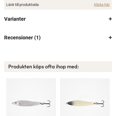
Länk till produktsida
Klicka här
×
Varianter
Recensioner
1
Spana in FJ Max
Ett exklusivt medlemskap med många förmåner.
Produkten köps ofta ihop med:
Bättre priser, fri frakt på alla ordrar, bonuscheck
varje månad och mycket mer. Spara tusenlappar
idag!
Läs mer här