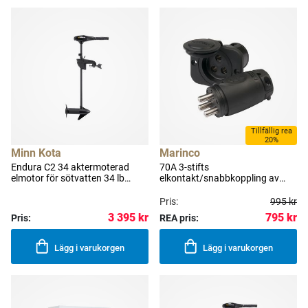
Tillfällig rea
20%
Minn Kota
Marinco
Endura C2 34 aktermoterad
70A 3-stifts
elmotor för sötvatten 34 lb
elkontakt/snabbkoppling av
(15.4 kg) 91 cm
kablar till elmotor hona & hane
Pris:
995 kr
795 kr
3 395 kr
Pris:
REA pris:
Lägg i varukorgen
Lägg i varukorgen