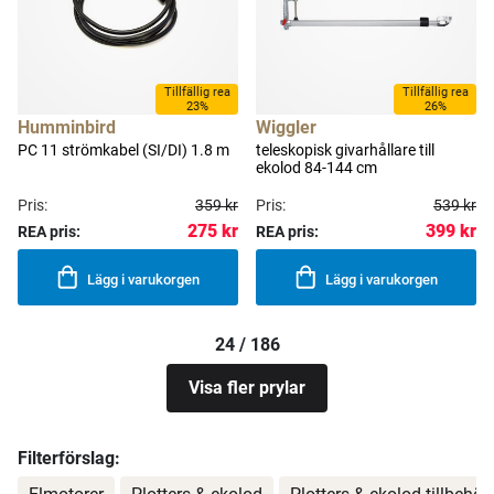
Tillfällig rea
Tillfällig rea
23%
26%
Humminbird
Wiggler
PC 11 strömkabel (SI/DI) 1.8 m
teleskopisk givarhållare till
ekolod 84-144 cm
Pris:
359 kr
Pris:
539 kr
275 kr
399 kr
REA pris:
REA pris:
Lägg i varukorgen
Lägg i varukorgen
24 / 186
Visa fler prylar
Filterförslag: