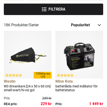
FILTRERA
186
Produkter/Serier
Tillfällig rea
12%
Westin
Minn Kota
W3 drivankare [24 x 50 x 60 cm]
batterilåda med indikator för
small svart/hi-viz gul
batteristatus
Pris:
259 kr
229 kr
1 449 kr
REA pris:
Pris: