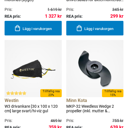
trollingmotorer 1-pack
Pris:
1 619 kr
Pris:
345 kr
1 327 kr
299 kr
REA pris:
REA pris:
Lägg i varukorgen
Lägg i varukorgen
Tillfällig rea
Tillfällig rea
23%
15%
Westin
Minn Kota
W3 drivankare [30 x 100 x 120
MKP-32 Weedless Wedge 2
cm] large svart/hi-viz gul
propeller (inkl. mutter &
brytpinne)
Pris:
469 kr
Pris:
755 kr
359 kr
639 kr
REA pris:
REA pris: