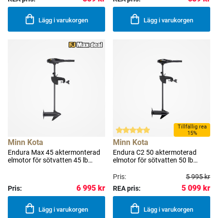
Lägg i varukorgen
Lägg i varukorgen
Tillfällig rea
15%
Minn Kota
Minn Kota
Endura Max 45 aktermonterad
Endura C2 50 aktermoterad
elmotor för sötvatten 45 lb
elmotor för sötvatten 50 lb
(20.3 kg) 91 cm
(22.7 kg) 91 cm
Pris:
5 995 kr
5 099 kr
6 995 kr
Pris:
REA pris:
Lägg i varukorgen
Lägg i varukorgen