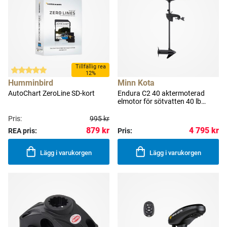
Tillfällig rea
12%
Humminbird
Minn Kota
AutoChart ZeroLine SD-kort
Endura C2 40 aktermoterad
elmotor för sötvatten 40 lb
(18.1 kg) 91 cm
Pris:
995 kr
879 kr
4 795 kr
REA pris:
Pris:
Lägg i varukorgen
Lägg i varukorgen