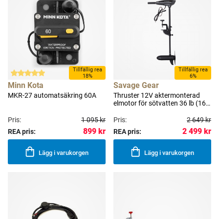
Tillfällig rea
Tillfällig rea
18%
6%
Minn Kota
Savage Gear
MKR-27 automatsäkring 60A
Thruster 12V aktermonterad
elmotor för sötvatten 36 lb (16
kg) 104 cm
Pris:
1 095 kr
Pris:
2 649 kr
899 kr
2 499 kr
REA pris:
REA pris:
Lägg i varukorgen
Lägg i varukorgen