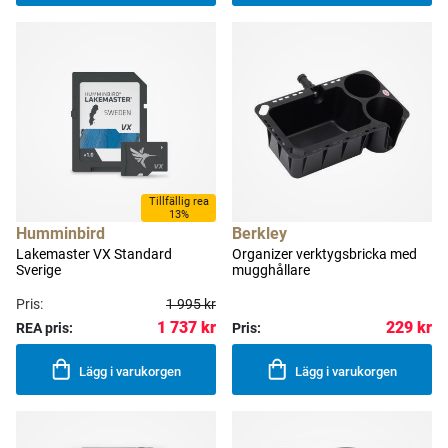
Tillfällig rea
13%
Humminbird
Berkley
Lakemaster VX Standard
Organizer verktygsbricka med
Sverige
mugghållare
Pris:
1 995 kr
1 737 kr
229 kr
REA pris:
Pris:
Lägg i varukorgen
Lägg i varukorgen