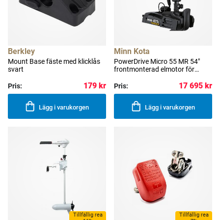
Berkley
Minn Kota
Mount Base fäste med klicklås
PowerDrive Micro 55 MR 54"
svart
frontmonterad elmotor för
sötvatten 55 lb (25 kg) 137 cm
179 kr
17 695 kr
Pris:
Pris:
Lägg i varukorgen
Lägg i varukorgen
Tillfällig rea
Tillfällig rea