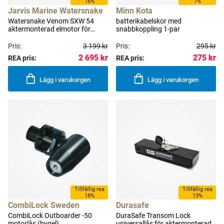
16%
7%
Jarvis Marine Watersnake
Minn Kota
Watersnake Venom SXW 54
batterikabelskor med
aktermonterad elmotor för
snabbkoppling 1-par
saltvatten 54 lb (24.5 kg) 106
cm
Pris:
3 199 kr
Pris:
295 kr
2 695 kr
275 kr
REA pris:
REA pris:
Lägg i varukorgen
Lägg i varukorgen
Tillfällig rea
Tillfällig rea
18%
13%
CombiLock Sweden
Durasafe
CombiLock Outboarder -50
DuraSafe Transom Lock
motorlås (bygel)
universallås för aktermonterade