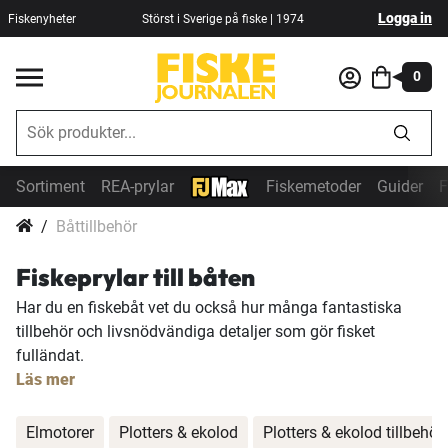
Logga in
Fiskenyheter
Störst i Sverige på fiske | 1974
0
Sortiment
REA-prylar
Fiskemetoder
Guider
F
Båttillbehör
Fiskeprylar till båten
Har du en fiskebåt vet du också hur många fantastiska
tillbehör och livsnödvändiga detaljer som gör fisket
fulländat.
Läs mer
Elmotorer
Plotters & ekolod
Plotters & ekolod tillbehör