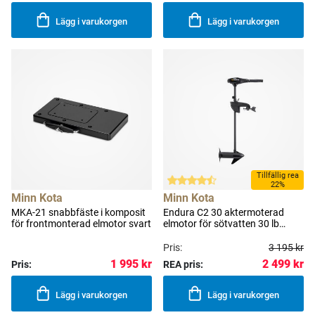
Lägg i varukorgen
Lägg i varukorgen
Tillfällig rea
22%
Minn Kota
Minn Kota
MKA-21 snabbfäste i komposit
Endura C2 30 aktermoterad
för frontmonterad elmotor svart
elmotor för sötvatten 30 lb
(13.6 kg) 76 cm
Pris:
3 195 kr
2 499 kr
1 995 kr
Pris:
REA pris:
Lägg i varukorgen
Lägg i varukorgen