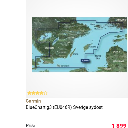
Garmin
BlueChart g3 (EU046R) Sverige sydöst
1 899
Pris: