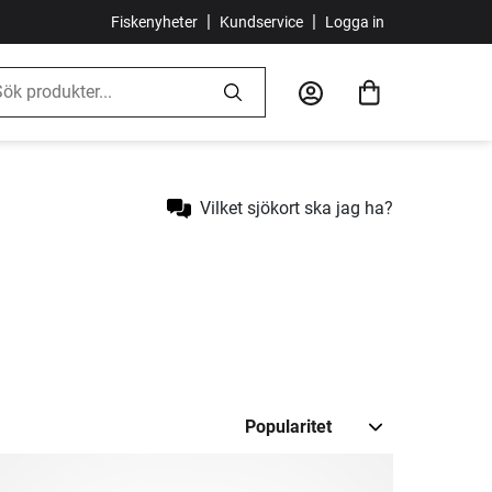
|
|
Fiskenyheter
Kundservice
Logga in
Vilket sjökort ska jag ha?