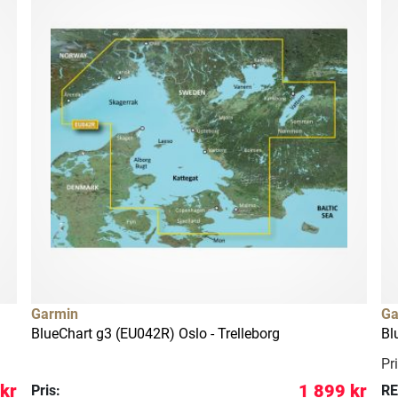
Garmin
Ga
BlueChart g3 (EU042R) Oslo - Trelleborg
Bl
Pri
 kr
1 899 kr
Pris:
RE