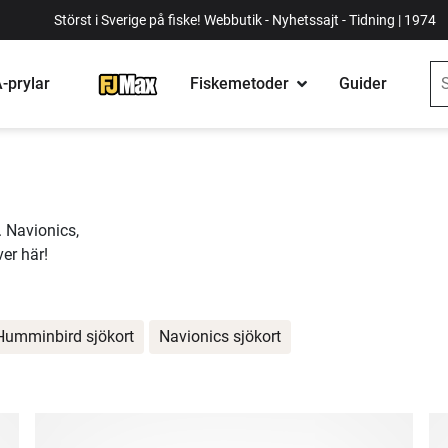
Störst i Sverige på fiske! Webbutik - Nyhetssajt - Tidning | 1974
-prylar
Fiskemetoder
Guider
. Navionics,
er här!
Humminbird sjökort
Navionics sjökort