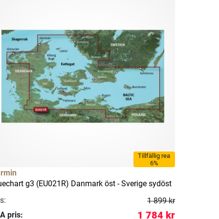
Tillfällig rea
6%
rmin
uechart g3 (EU021R) Danmark öst - Sverige sydöst
s:
1 899 kr
1 784 kr
A pris: