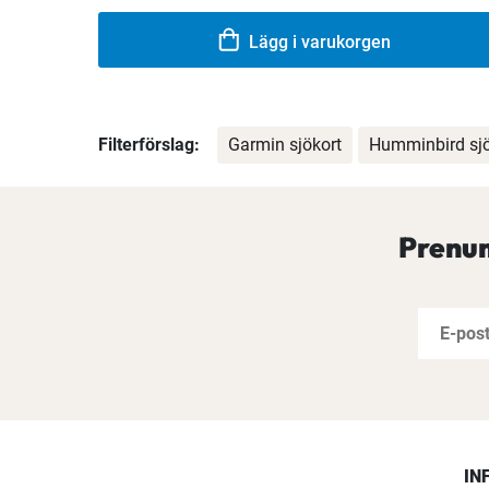
Lägg i varukorgen
Filterförslag:
Garmin sjökort
Humminbird sjö
Prenum
IN