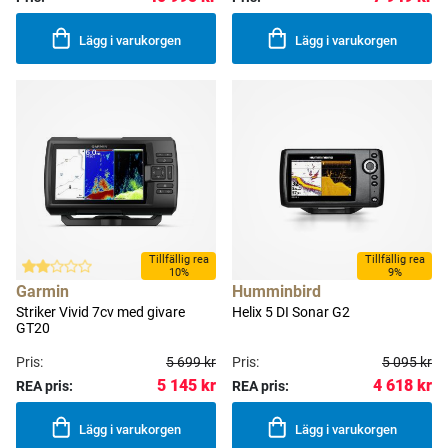
Lägg i varukorgen
Lägg i varukorgen
Tillfällig rea
Tillfällig rea
10%
9%
Garmin
Humminbird
Striker Vivid 7cv med givare
Helix 5 DI Sonar G2
GT20
Pris:
5 699 kr
Pris:
5 095 kr
5 145 kr
4 618 kr
REA pris:
REA pris:
Lägg i varukorgen
Lägg i varukorgen