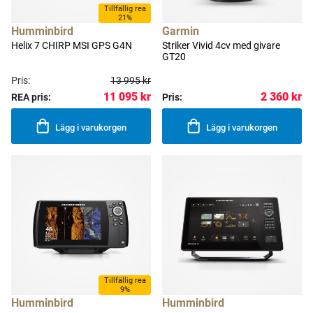
Tillfällig rea
21%
Humminbird
Garmin
Helix 7 CHIRP MSI GPS G4N
Striker Vivid 4cv med givare
GT20
Pris:
13 995 kr
11 095 kr
2 360 kr
REA pris:
Pris:
Lägg i varukorgen
Lägg i varukorgen
Tillfällig rea
9%
Humminbird
Humminbird