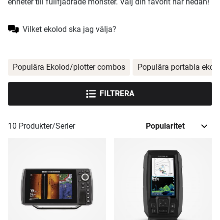
enheter till fullfjädrade monster. Välj din favorit här nedan!
Vilket ekolod ska jag välja?
Populära Ekolod/plotter combos
Populära portabla ekol
FILTRERA
10
Produkter/Serier