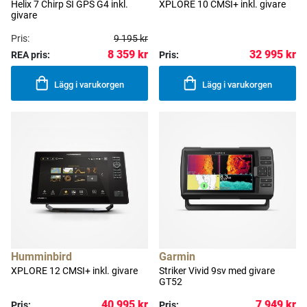
Helix 7 Chirp SI GPS G4 inkl.
XPLORE 10 CMSI+ inkl. givare
givare
Pris:
9 195 kr
8 359 kr
32 995 kr
REA pris:
Pris:
Lägg i varukorgen
Lägg i varukorgen
Humminbird
Garmin
XPLORE 12 CMSI+ inkl. givare
Striker Vivid 9sv med givare
GT52
40 995 kr
7 949 kr
Pris:
Pris: