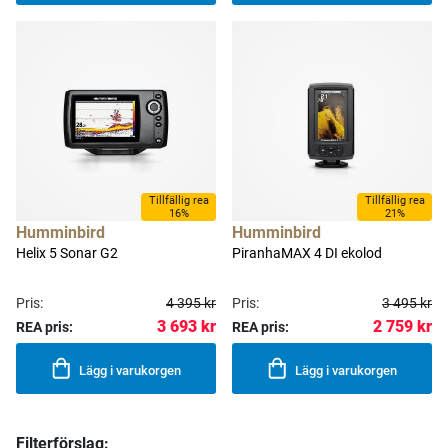
Tillfällig rea
Tillfällig rea
16%
21%
Humminbird
Humminbird
Helix 5 Sonar G2
PiranhaMAX 4 DI ekolod
Pris:
4 395 kr
Pris:
3 495 kr
3 693 kr
2 759 kr
REA pris:
REA pris:
Lägg i varukorgen
Lägg i varukorgen
Filterförslag: