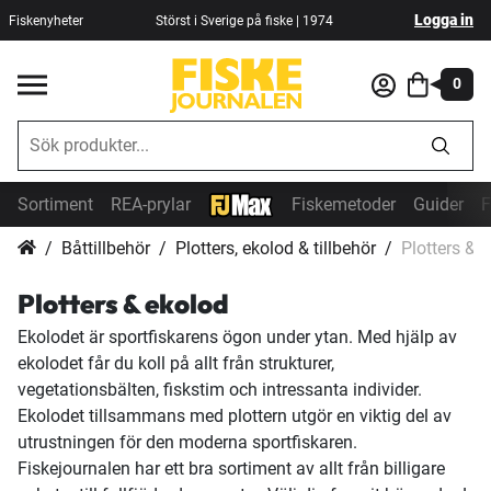
Logga in
Fiskenyheter
Störst i Sverige på fiske | 1974
0
Sortiment
REA-prylar
Fiskemetoder
Guider
F
Båttillbehör
Plotters, ekolod & tillbehör
Plotters & 
Plotters & ekolod
Ekolodet är sportfiskarens ögon under ytan. Med hjälp av
ekolodet får du koll på allt från strukturer,
vegetationsbälten, fiskstim och intressanta individer.
Ekolodet tillsammans med plottern utgör en viktig del av
utrustningen för den moderna sportfiskaren.
Fiskejournalen har ett bra sortiment av allt från billigare