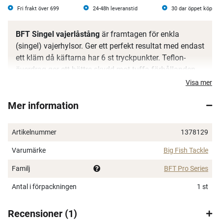
Fri frakt över 699
24-48h leveranstid
30 dar öppet köp
BFT Singel vajerlåstång
är framtagen för enkla
(singel) vajerhylsor. Ger ett perfekt resultat med endast
ett kläm då käftarna har 6 st tryckpunkter. Teflon-
överdrag ger ett bättre skydd mot tuffa förhållanden
t.ex. salt.
Visa mer
Mer information
Artikelnummer
1378129
Varumärke
Big Fish Tackle
×
Familj
BFT Pro Series
Antal i förpackningen
1 st
Recensioner
1