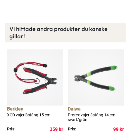
Spana in FJ Max
Ett exklusivt medlemskap med många förmåner.
Bättre priser, fri frakt på alla ordrar, bonuscheck
Vi hittade andra produkter du kanske
varje månad och mycket mer. Spara tusenlappar
gillar!
idag!
Läs mer här
Berkley
Daiwa
XCD vajerlåstång 15 cm
Prorex vajerlåstång 14 cm
svart/grön
Pris:
359 kr
Pris:
99 kr