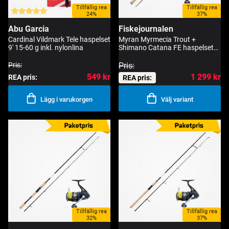
Tillfällig rea
Tillfällig rea
24%
37%
Abu Garcia
Fiskejournalen
Cardinal Vildmark Tele haspelset
Myran Myrmecia Trout +
9' 15-60 g inkl. nylonlina
Shimano Catana FE haspelset
6'6" 3-10 g
2 048 kr
Pris:
719 kr
Pris:
549 kr
1 299 kr
REA pris:
REA pris:
Lägg i varukorgen
Välj variant
Tillfällig rea
Tillfällig rea
32%
37%