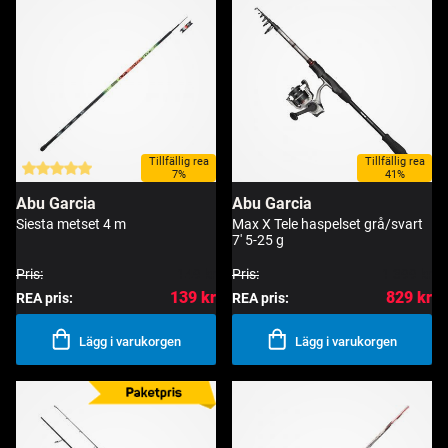
Tillfällig rea
Tillfällig rea
7%
41%
Abu Garcia
Abu Garcia
Siesta metset 4 m
Max X Tele haspelset grå/svart
7' 5-25 g
Pris:
149 kr
Pris:
1 399 kr
139 kr
829 kr
REA pris:
REA pris:
Lägg i varukorgen
Lägg i varukorgen