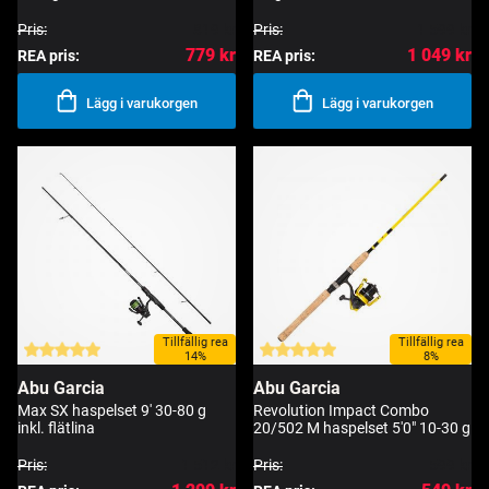
Pris:
819 kr
Pris:
1 599 kr
779 kr
1 049 kr
REA pris:
REA pris:
Lägg i varukorgen
Lägg i varukorgen
Tillfällig rea
Tillfällig rea
14%
8%
Abu Garcia
Abu Garcia
Max SX haspelset 9' 30-80 g
Revolution Impact Combo
inkl. flätlina
20/502 M haspelset 5'0" 10-30 g
Pris:
1 512 kr
Pris:
599 kr