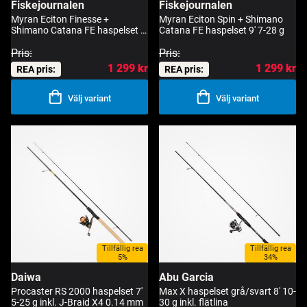
Fiskejournalen
Fiskejournalen
Myran Eciton Finesse +
Myran Eciton Spin + Shimano
Shimano Catana FE haspelset 8'
Catana FE haspelset 9' 7-28 g
35-100 g
1 918 kr
2 048 kr
Pris:
Pris:
1 299 kr
1 299 kr
REA pris:
REA pris:
Välj variant
Välj variant
Tillfällig rea
Tillfällig rea
5%
34%
Daiwa
Abu Garcia
Procaster RS 2000 haspelset 7'
Max X haspelset grå/svart 8' 10-
5-25 g inkl. J-Braid X4 0.14 mm
30 g inkl. flätlina