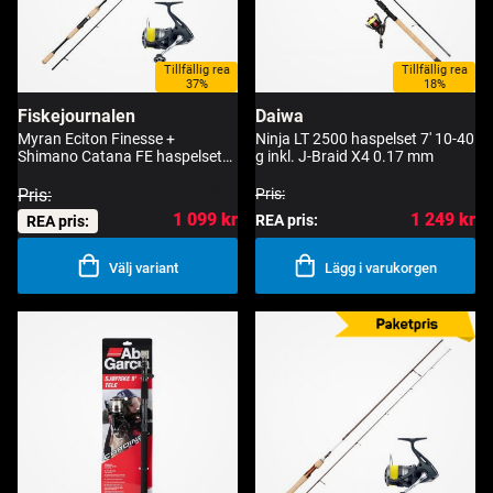
Tillfällig rea
Tillfällig rea
37%
18%
Fiskejournalen
Daiwa
Myran Eciton Finesse +
Ninja LT 2500 haspelset 7' 10-40
Shimano Catana FE haspelset
g inkl. J-Braid X4 0.17 mm
7'3" 7-24 g
1 748 kr
Pris:
Pris:
1 519 kr
1 099 kr
1 249 kr
REA pris:
REA pris:
Välj variant
Lägg i varukorgen