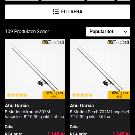
FILTRERA
109
Produkter/Serier
Tillfällig rea
Tillfällig rea
43%
43%
Abu Garcia
Abu Garcia
E-Motion Allround 802M
E-Motion Perch 702M haspelset
haspelset 8' 10-30 g inkl. flätlina
7' 10-30 g inkl. flätlina
Pris:
1 999 kr
Pris:
1 999 kr
1 149 kr
1 149 kr
REA pris:
REA pris: