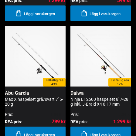
1 299 kr
549 kr
REA pris:
REA pris:
Lägg i varukorgen
Lägg i varukorgen
Tillfällig rea
Tillfällig rea
43%
12%
Abu Garcia
Daiwa
Max X haspelset grå/svart 7' 5-
Ninja LT 2500 haspelset 8' 7-28
20 g
g inkl. J-Braid X4 0.17 mm
Pris:
1 399 kr
Pris:
1 469 kr
799 kr
1 299 kr
REA pris:
REA pris:
Lägg i varukorgen
Lägg i varukorgen