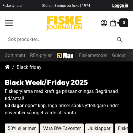
Logga in
Fiskenyheter
Störst i Sverige på fiske | 1974
0
Sortiment
REA-prylar
Fiskemetoder
Guider
F
Black friday
Black Week/Friday 2025
Fiskeprylarna med kraftiga prissänkningar. Begränsad
tid/antal!
60 dagar
öppet köp. Inga priser sänks ytterligare under
november så inget värde att vänta.
50% eller mer
Våra BW-Favoriter
Julklappar
Fiskese