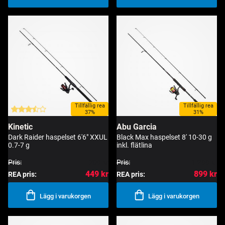
Tillfällig rea
Tillfällig rea
37%
31%
Kinetic
Abu Garcia
Dark Raider haspelset 6'6" XXUL
Black Max haspelset 8' 10-30 g
0.7-7 g
inkl. flätlina
Pris:
709 kr
Pris:
1 299 kr
449 kr
899 kr
REA pris:
REA pris:
Lägg i varukorgen
Lägg i varukorgen