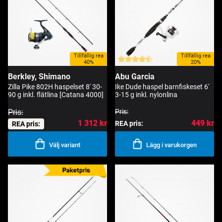
Tillfällig rea
Tillfällig rea
40%
20%
Berkley, Shimano
Abu Garcia
Zilla Pike 802H haspelset 8' 30-
Ike Dude haspel barnfiskeset 6'
90 g inkl. flätlina [Catana 4000]
3-15 g inkl. nylonlina
2 198 kr
Pris:
Pris:
558 kr
1 312 kr
449 kr
REA pris:
REA pris:
Välj variant
Lägg i varukorgen