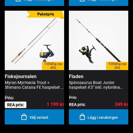
Tillfällig rea
Tillfällig rea
40%
30%
Fiskejournalen
Fladen
Myran Myrmecia Trout +
Spinosaurus Boat Junior
Shimano Catana FE haspelset 6'
haspelset 4'3" inkl. nylonlina
0-6 g
limegrön
1 998 kr
Pris:
Pris:
499 kr
1 199 kr
349 kr
REA pris:
REA pris:
Välj variant
Lägg i varukorgen