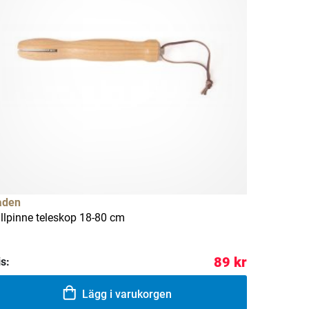
aden
illpinne teleskop 18-80 cm
89 kr
is:
Lägg i varukorgen