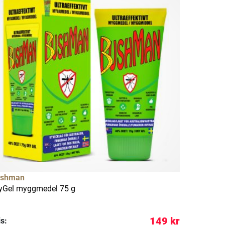
ushman
yGel myggmedel 75 g
149 kr
is: