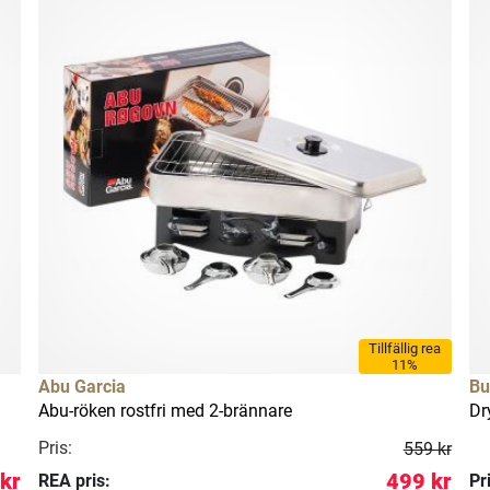
Tillfällig rea
11%
Abu Garcia
B
Abu-röken rostfri med 2-brännare
Dr
Pris:
559 kr
kr
499 kr
REA pris:
Pr