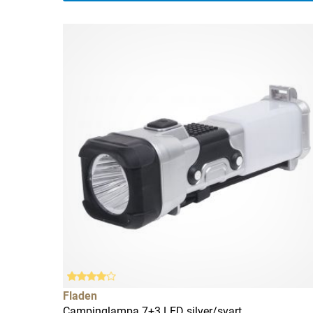
Fladen
Campinglampa 7+3 LED silver/svart