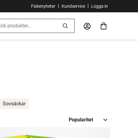
|
|
Fiskenyheter
Kundservice
Logga in
Sovsäckar