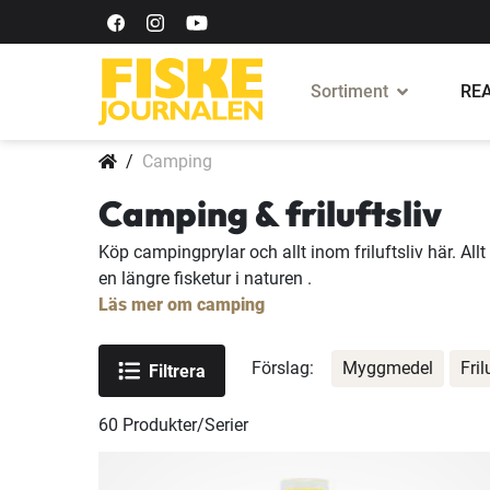
Sortiment
REA
Camping
Camping & friluftsliv
Köp campingprylar och allt inom friluftsliv här. All
en längre fisketur i naturen .
Läs mer om camping
Förslag:
Myggmedel
Fril
Filtrera
60
Produkter/Serier