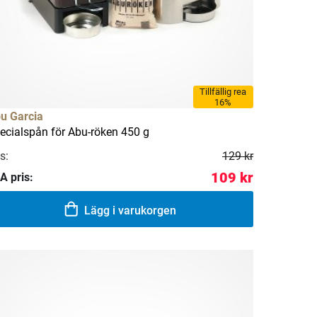
Tillfällig rea
16%
u Garcia
ecialspån för Abu-röken 450 g
s:
129 kr
109 kr
A pris:
Lägg i varukorgen