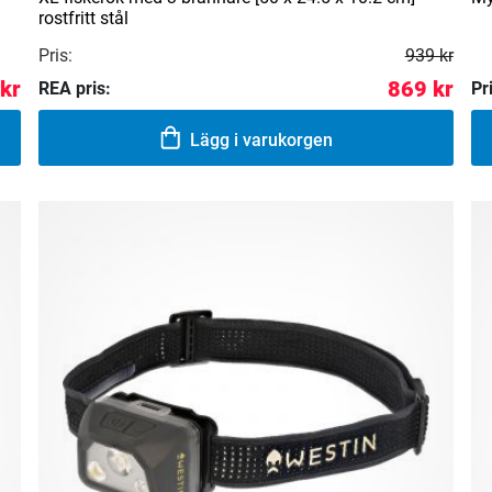
rostfritt stål
Pris:
939 kr
kr
869 kr
REA pris:
Pr
Lägg i varukorgen