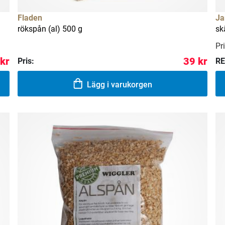
Fladen
Ja
rökspån (al) 500 g
sk
Pri
 kr
39 kr
Pris:
RE
Lägg i varukorgen