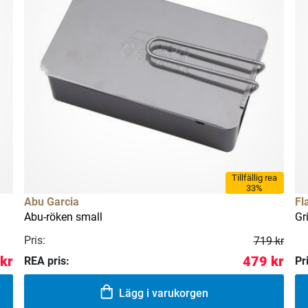
Tillfällig rea
33%
Abu Garcia
Fl
Abu-röken small
Gr
Pris:
719 kr
kr
479 kr
REA pris:
Pr
Lägg i varukorgen