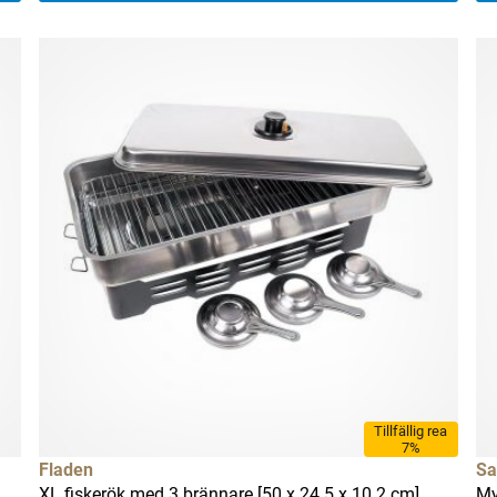
Tillfällig rea
7%
Fladen
Sa
XL fiskerök med 3 brännare [50 x 24.5 x 10.2 cm]
My