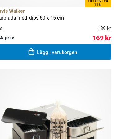
Tillfällig rea
11%
rvis Walker
ärbräda med klips 60 x 15 cm
s:
189 kr
169 kr
A pris:
Lägg i varukorgen