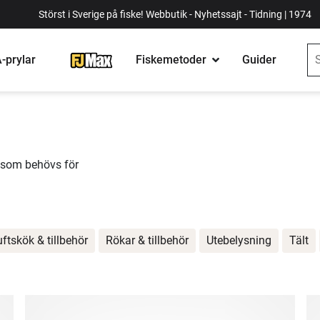
Störst i Sverige på fiske! Webbutik - Nyhetssajt - Tidning | 1974
-prylar
Fiskemetoder
Guider
t som behövs för
uftskök & tillbehör
Rökar & tillbehör
Utebelysning
Tält