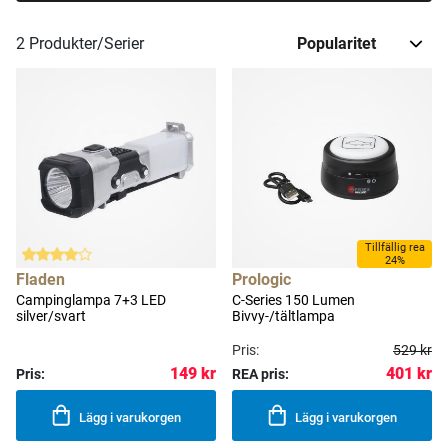
2
Produkter/Serier
Tillfällig rea
24%
Fladen
Prologic
Campinglampa 7+3 LED
C-Series 150 Lumen
silver/svart
Bivvy-/tältlampa
Pris:
529 kr
401 kr
149 kr
Pris:
REA pris:
Lägg i varukorgen
Lägg i varukorgen