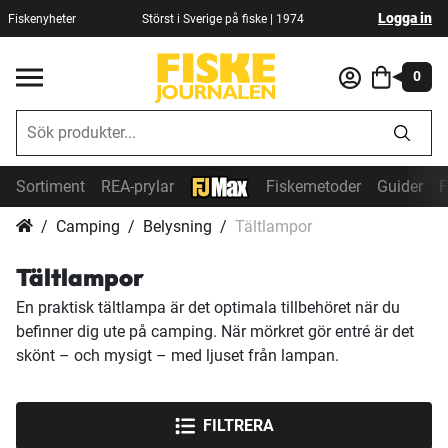
Logga in
Fiskenyheter
Störst i Sverige på fiske | 1974
0
Sortiment
REA-prylar
Fiskemetoder
Guider
F
Camping
Belysning
Tältlampor
Tältlampor
En praktisk tältlampa är det optimala tillbehöret när du
befinner dig ute på camping. När mörkret gör entré är det
skönt – och mysigt – med ljuset från lampan.
FILTRERA