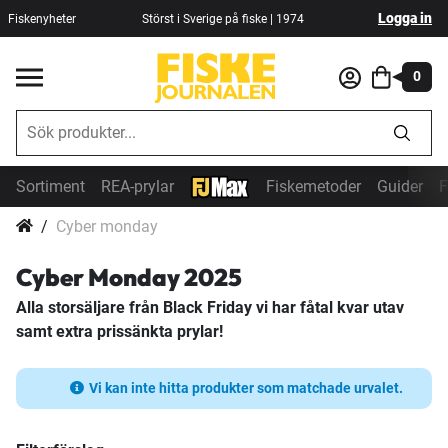
Logga in
Fiskenyheter
Störst i Sverige på fiske | 1974
0
Sortiment
REA-prylar
Fiskemetoder
Guider
F
Cyber monday
Cyber Monday 2025
Alla storsäljare från Black Friday vi har fåtal kvar utav
samt extra prissänkta prylar!
Vi kan inte hitta produkter som matchade urvalet.