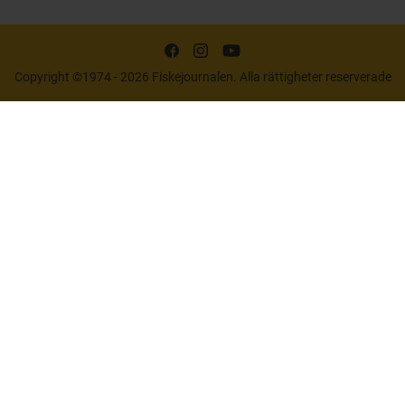
Copyright ©1974 - 2026 Fiskejournalen. Alla rättigheter reserverade