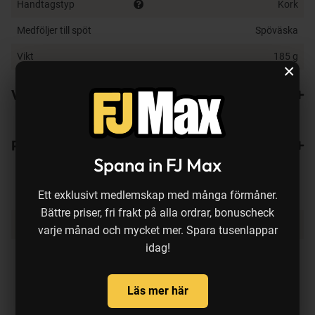
Handtagstyp
Kork
Medföljer till spöt
Spöväska
Vikt
185 g
×
Varianter
Recensioner
Spana in FJ Max
Ett exklusivt medlemskap med många förmåner.
Bättre priser, fri frakt på alla ordrar, bonuscheck
Produkten köps ofta ihop med:
varje månad och mycket mer. Spara tusenlappar
idag!
Läs mer här