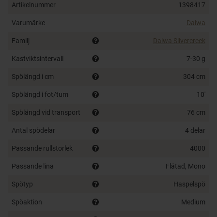
Artikelnummer
1398417
All models have full cork handle, rubberised butt cap
and supplied in protective neoprene rod bag.
Varumärke
Daiwa
High quality carbon blank
Familj
Daiwa Silvercreek
Fuji reel seat
Kastviktsintervall
7-30 g
Seaguide guides
Full cork handle
Spölängd i cm
304 cm
Rubberised butt cap
Spölängd i fot/tum
10'
Neoprene rod bag
Extra long fore grip (10' 15-50 g, 12' 20-70 g, 13'
Spölängd vid transport
76 cm
-120 g)
Antal spödelar
4 delar
Passande rullstorlek
4000
Passande lina
Flätad, Mono
Spötyp
Haspelspö
Spöaktion
Medium