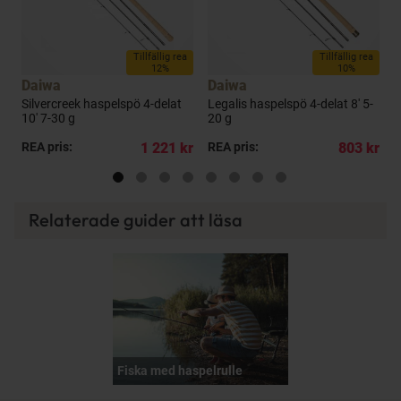
a
Tillfällig rea
Tillfällig rea
12%
10%
Daiwa
Daiwa
Silvercreek haspelspö 4-delat
Legalis haspelspö 4-delat 8' 5-
L
10' 7-30 g
20 g
1
kr
REA pris:
1 221 kr
REA pris:
803 kr
R
Relaterade guider att läsa
Fiska med haspelrulle