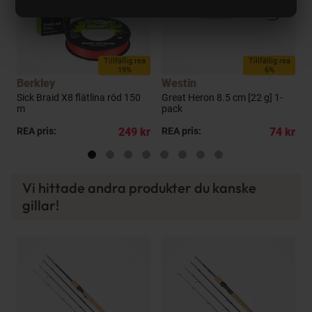
a
Tillfällig rea
Tillfällig rea
19%
6%
Berkley
Westin
a
Sick Braid X8 flätlina röd 150
Great Heron 8.5 cm [22 g] 1-
G
m
pack
p
kr
REA pris:
249 kr
REA pris:
74 kr
R
Vi hittade andra produkter du kanske
gillar!