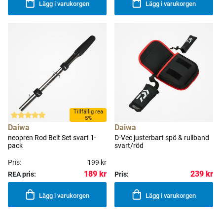
Lägg i varukorgen
Lägg i varukorgen
Tillfällig rea
5%
Daiwa
Daiwa
neopren Rod Belt Set svart 1-
D-Vec justerbart spö & rullband
pack
svart/röd
Pris:
199 kr
189 kr
239 kr
REA pris:
Pris:
Lägg i varukorgen
Lägg i varukorgen