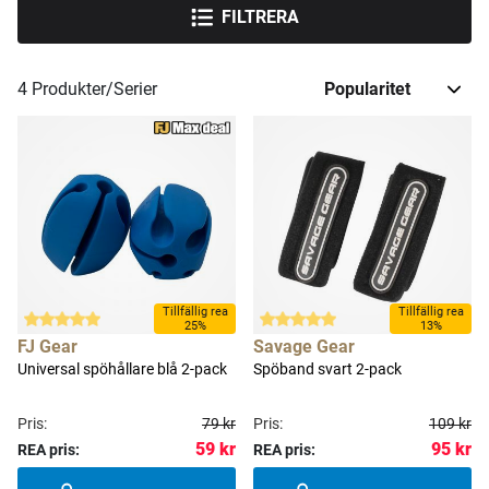
FILTRERA
4
Produkter/Serier
Tillfällig rea
Tillfällig rea
25%
13%
FJ Gear
Savage Gear
Universal spöhållare blå 2-pack
Spöband svart 2-pack
Pris:
79 kr
Pris:
109 kr
59 kr
95 kr
REA pris:
REA pris: