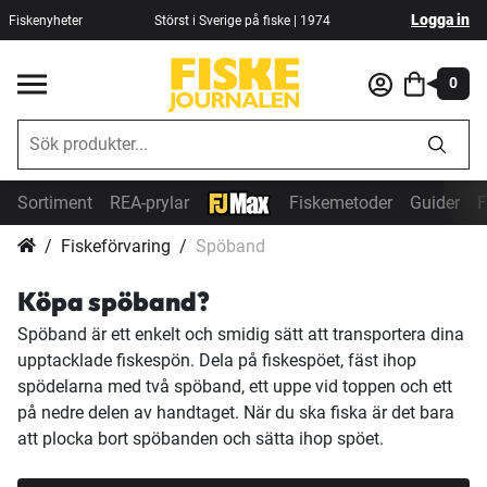
Logga in
Fiskenyheter
Störst i Sverige på fiske | 1974
0
Sortiment
REA-prylar
Fiskemetoder
Guider
F
Fiskeförvaring
Spöband
Köpa spöband?
Spöband är ett enkelt och smidig sätt att transportera dina
upptacklade fiskespön. Dela på fiskespöet, fäst ihop
spödelarna med två spöband, ett uppe vid toppen och ett
på nedre delen av handtaget. När du ska fiska är det bara
att plocka bort spöbanden och sätta ihop spöet.