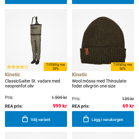
Tillfällig rea
Tillfällig rea
38%
50%
Kinetic
Kinetic
ClassicGaiter St. vadare med
Wool mössa med Thinsulate-
neoprenfot oliv
foder olivgrön one-size
Pris:
1 599 kr
Pris:
139 kr
69 kr
999 kr
REA pris:
REA pris:
Välj variant
Lägg i varukorgen