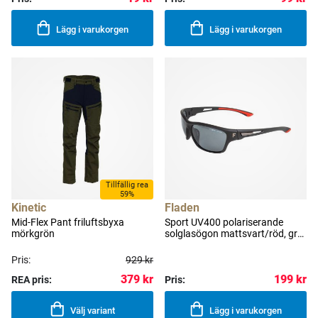
Lägg i varukorgen
Lägg i varukorgen
Tillfällig rea
59%
Kinetic
Fladen
Mid-Flex Pant friluftsbyxa
Sport UV400 polariserande
mörkgrön
solglasögon mattsvart/röd, grå
lins
Pris:
929 kr
379 kr
199 kr
REA pris:
Pris:
Välj variant
Lägg i varukorgen