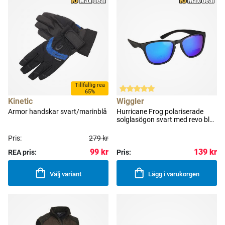
Tillfällig rea
65%
Kinetic
Wiggler
Armor handskar svart/marinblå
Hurricane Frog polariserade
solglasögon svart med revo blå
lins
Pris:
279 kr
99 kr
139 kr
REA pris:
Pris:
Välj variant
Lägg i varukorgen