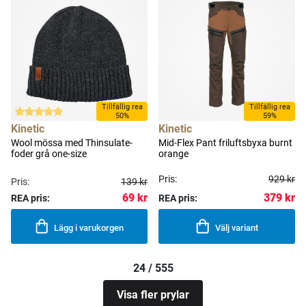
Tillfällig rea
Tillfällig rea
50%
59%
Kinetic
Kinetic
Wool mössa med Thinsulate-
Mid-Flex Pant friluftsbyxa burnt
foder grå one-size
orange
Pris:
929 kr
Pris:
139 kr
69 kr
379 kr
REA pris:
REA pris:
Lägg i varukorgen
Välj variant
24 / 555
Visa fler prylar