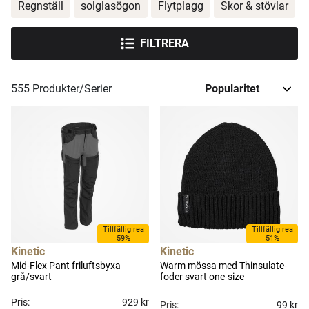
Regnställ
solglasögon
Flytplagg
Skor & stövlar
FILTRERA
555
Produkter/Serier
Tillfällig rea
Tillfällig rea
59%
51%
Kinetic
Kinetic
Mid-Flex Pant friluftsbyxa
Warm mössa med Thinsulate-
grå/svart
foder svart one-size
Pris:
929 kr
Pris:
99 kr