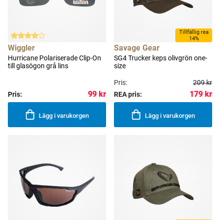
Tillfällig rea
14%
Wiggler
Savage Gear
Hurricane Polariserade Clip-On
SG4 Trucker keps olivgrön one-
till glasögon grå lins
size
Pris:
209 kr
179 kr
99 kr
Pris:
REA pris:
Lägg i varukorgen
Lägg i varukorgen