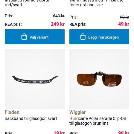
röd/svart
foder grå one-size
Pris:
649 kr
Pris:
99 kr
49 kr
249 kr
REA pris:
REA pris:
Välj variant
Lägg i varukorgen
Fladen
Wiggler
nackband till glasögon svart
Hurricane Polariserade Clip-On
till glasögon brun lins
19 kr
99 kr
Pris:
Pris: