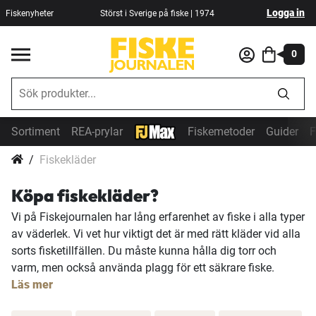
Logga in
Fiskenyheter
Störst i Sverige på fiske | 1974
0
Sortiment
REA-prylar
Fiskemetoder
Guider
F
Fiskekläder
Köpa fiskekläder?
Vi på Fiskejournalen har lång erfarenhet av fiske i alla typer
av väderlek. Vi vet hur viktigt det är med rätt kläder vid alla
sorts fisketillfällen. Du måste kunna hålla dig torr och
varm, men också använda plagg för ett säkrare fiske.
Läs mer