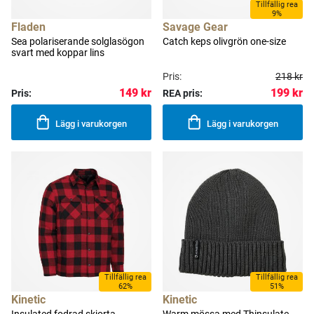
Tillfällig rea
9%
Fladen
Savage Gear
Sea polariserande solglasögon
Catch keps olivgrön one-size
svart med koppar lins
Pris:
218 kr
199 kr
149 kr
Pris:
REA pris:
Lägg i varukorgen
Lägg i varukorgen
Tillfällig rea
Tillfällig rea
62%
51%
Kinetic
Kinetic
Insulated fodrad skjorta
Warm mössa med Thinsulate-