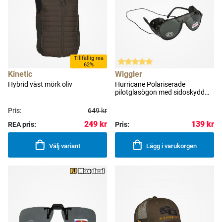
Tillfällig rea
62%
Kinetic
Wiggler
Hybrid väst mörk oliv
Hurricane Polariserade
pilotglasögon med sidoskydd
svart med grå lins
Pris:
649 kr
249 kr
139 kr
REA pris:
Pris:
Välj variant
Lägg i varukorgen