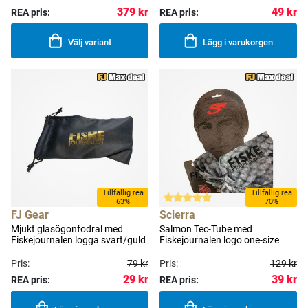
49 kr
379 kr
REA pris:
REA pris:
Välj variant
Lägg i varukorgen
Tillfällig rea
Tillfällig rea
63%
70%
FJ Gear
Scierra
Mjukt glasögonfodral med
Salmon Tec-Tube med
Fiskejournalen logga svart/guld
Fiskejournalen logo one-size
Pris:
79 kr
Pris:
129 kr
29 kr
39 kr
REA pris:
REA pris: