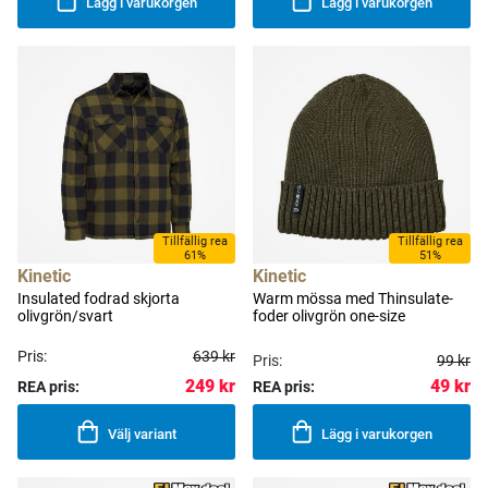
Lägg i varukorgen
Lägg i varukorgen
Tillfällig rea
Tillfällig rea
61%
51%
Kinetic
Kinetic
Insulated fodrad skjorta
Warm mössa med Thinsulate-
olivgrön/svart
foder olivgrön one-size
Pris:
639 kr
Pris:
99 kr
49 kr
249 kr
REA pris:
REA pris:
Välj variant
Lägg i varukorgen