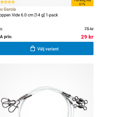
Tillfällig rea
61%
u Garcia
oppen Vide 6.0 cm [14 g] 1-pack
s:
75 kr
29 kr
A pris:
Välj variant