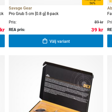
56%
Savage Gear
Ab
ck
Pro Grub 5 cm [0.8 g] 8-pack
Fa
Pris:
89 kr
Pri
 kr
39 kr
REA pris:
RE
Välj variant