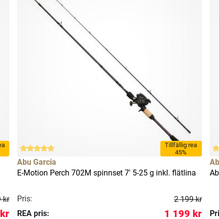
rea
Tillfällig rea
45%
Abu Garcia
Ab
E-Motion Perch 702M spinnset 7' 5-25 g inkl. flätlina
Ab
Pris:
 kr
2 199 kr
kr
1 199 kr
REA pris:
Pr