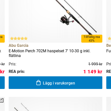
rea
Tillfällig rea
43%
Abu Garcia
Be
k
E-Motion Perch 702M haspelset 7' 10-30 g inkl.
Fu
flätlina
 kr
Pris:
Pri
1 999 kr
 kr
1 149 kr
REA pris:
RE
Lägg i varukorgen