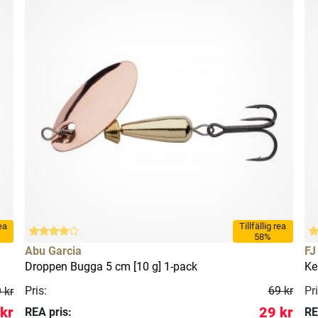
rea
Tillfällig rea
58%
Abu Garcia
FJ
Droppen Bugga 5 cm [10 g] 1-pack
Ke
Pris:
69 kr
Pri
 kr
 kr
29 kr
REA pris:
RE