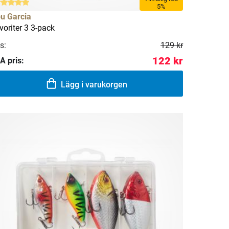
5%
u Garcia
voriter 3 3-pack
s:
129 kr
122 kr
A pris:
Lägg i varukorgen