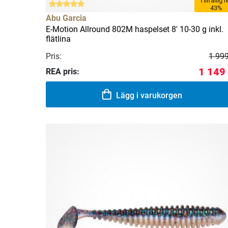
Tillfällig 
43%
Abu Garcia
E-Motion Allround 802M haspelset 8' 10-30 g inkl.
flätlina
Pris:
1 999
1 149
REA pris:
Lägg i varukorgen