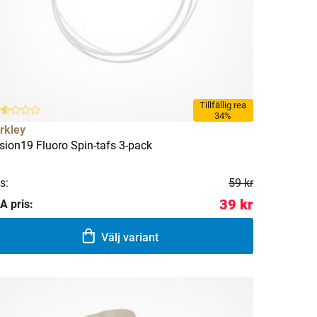
Tillfällig rea
34%
rkley
sion19 Fluoro Spin-tafs 3-pack
s:
59 kr
39 kr
A pris:
Välj variant