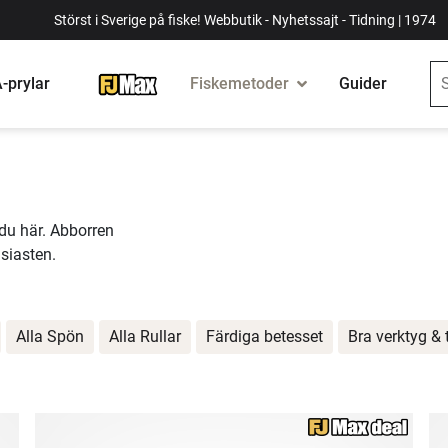
Störst i Sverige på fiske! Webbutik - Nyhetssajt - Tidning | 1974
-prylar
Fiskemetoder
Guider
 du här. Abborren
siasten.
Alla Spön
Alla Rullar
Färdiga betesset
Bra verktyg & 