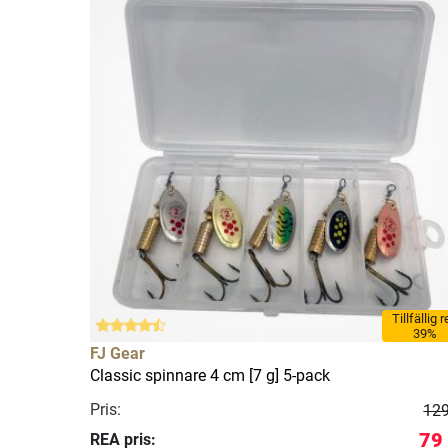
Tillfällig 
39%
FJ Gear
Classic spinnare 4 cm [7 g] 5-pack
Pris:
129
79
REA pris: