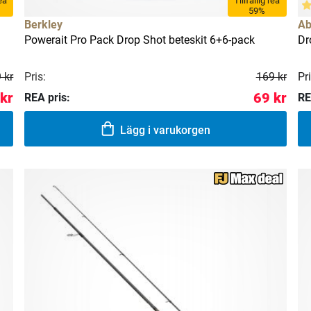
rea
Tillfällig rea
59%
Berkley
Ab
Powerait Pro Pack Drop Shot beteskit 6+6-pack
Dr
Pris:
Pri
 kr
169 kr
 kr
69 kr
REA pris:
RE
Lägg i varukorgen