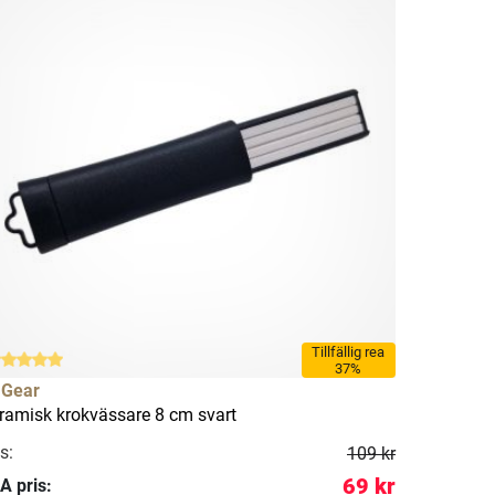
Tillfällig rea
37%
 Gear
ramisk krokvässare 8 cm svart
s:
109 kr
69 kr
A pris: