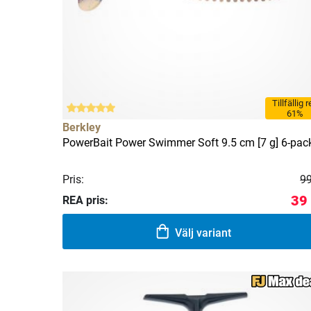
Tillfällig 
61%
Berkley
PowerBait Power Swimmer Soft 9.5 cm [7 g] 6-pac
Pris:
99
39
REA pris:
Välj variant