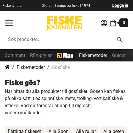
Logga in
Fiskenyheter
Störst i Sverige på fiske | 1974
0
Sortiment
REA-prylar
Fiskemetoder
Guider
F
Fiskemetoder
Gösfiske
Fiska gös?
Här hittar du alla produkter till gösfisket. Gösen kan fiskas
på olika sätt, t.ex spinnfiske, mete, trolling, vertikalfiske &
isfiske. Vad du föredrar är upp till dig och
väderförhållandet.
Färdiga fiskeset
Alla Spön
Alla rullar
Alla beten