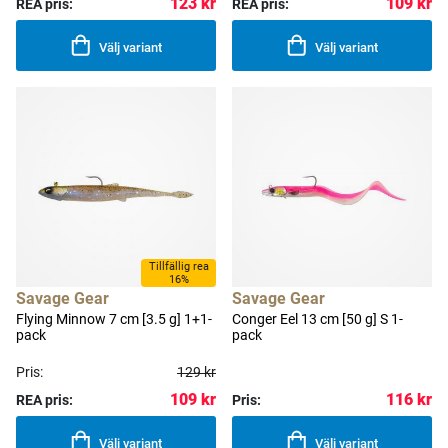
123 kr
109 kr
REA pris:
REA pris:
Välj variant
Välj variant
Tillfällig rea
16%
Savage Gear
Savage Gear
Flying Minnow 7 cm [3.5 g] 1+1-
Conger Eel 13 cm [50 g] S 1-
pack
pack
Pris:
129 kr
109 kr
116 kr
REA pris:
Pris:
Välj variant
Välj variant