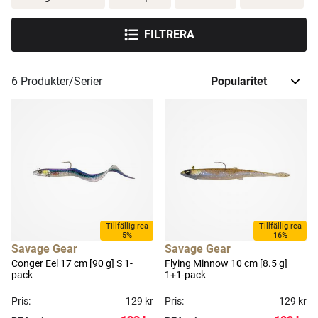
FILTRERA
6
Produkter/Serier
Tillfällig rea
Tillfällig rea
5%
16%
Savage Gear
Savage Gear
Conger Eel 17 cm [90 g] S 1-
Flying Minnow 10 cm [8.5 g]
pack
1+1-pack
Pris:
129 kr
Pris:
129 kr