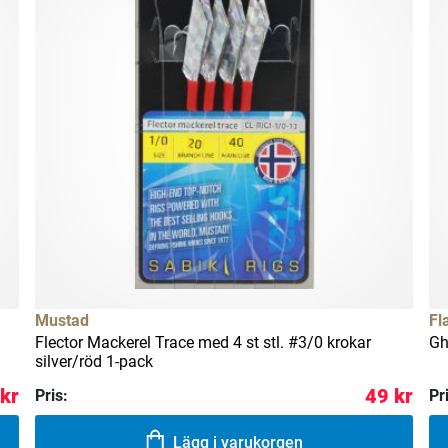
Mustad
Fl
Flector Mackerel Trace med 4 st stl. #3/0 krokar
Gh
silver/röd 1-pack
 kr
49 kr
Pris:
Pr
Lägg i varukorgen