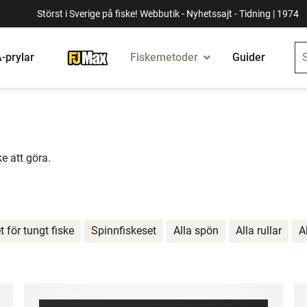
Störst i Sverige på fiske! Webbutik - Nyhetssajt - Tidning | 1974
-prylar
Fiskemetoder
Guider
e att göra.
t för tungt fiske
Spinnfiskeset
Alla spön
Alla rullar
A