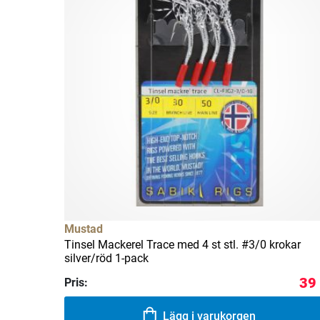
Mustad
Tinsel Mackerel Trace med 4 st stl. #3/0 krokar
silver/röd 1-pack
39
Pris:
Lägg i varukorgen