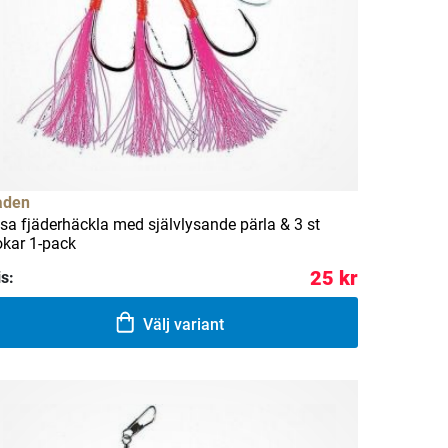
aden
sa fjäderhäckla med självlysande pärla & 3 st
okar 1-pack
25 kr
is:
Välj variant