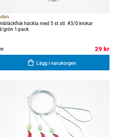
aden
nibläckfisk häckla med 5 st stl. #3/0 krokar
d/grön 1-pack
29 kr
is:
Lägg i varukorgen