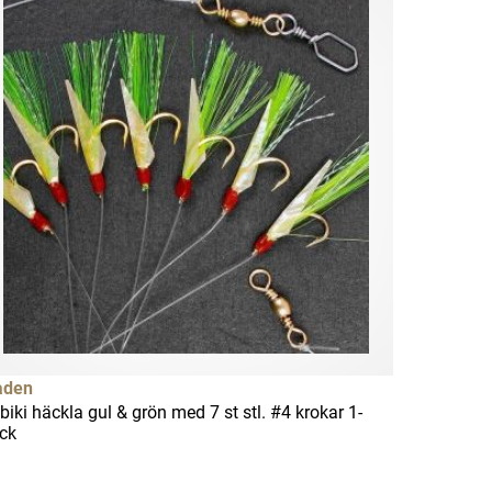
aden
biki häckla gul & grön med 7 st stl. #4 krokar 1-
ck