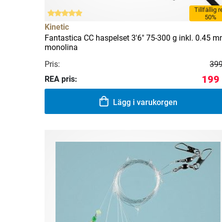
Tillfällig 
50%
Kinetic
Fantastica CC haspelset 3'6" 75-300 g inkl. 0.45 
monolina
Pris:
399
199 
REA pris:
Lägg i varukorgen