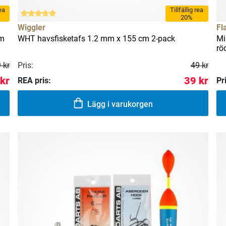
rea
Tillfällig rea
20%
Wiggler
Fl
mm
WHT havsfisketafs 1.2 mm x 155 cm 2-pack
Mi
rö
Pris:
 kr
49 kr
kr
39 kr
REA pris:
Pr
Lägg i varukorgen