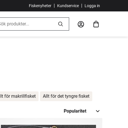
|
|
Fiskenyheter
Kundservice
Logga in
llt för makrillfisket
Allt för det tyngre fisket