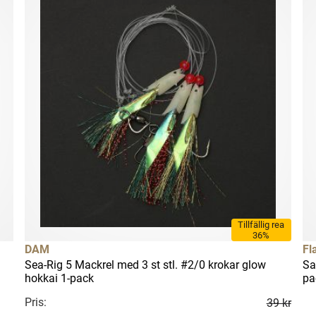
Tillfällig rea
36%
DAM
Fl
Sea-Rig 5 Mackrel med 3 st stl. #2/0 krokar glow
Sa
hokkai 1-pack
pa
Pris:
39 kr