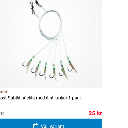
aden
ost Sabiki häckla med 6 st krokar 1-pack
25 kr
is:
Välj variant