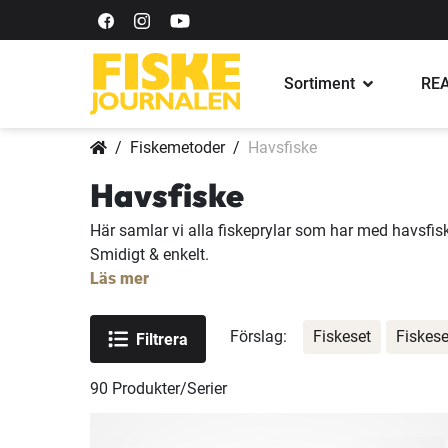
Sortiment
REA
Fiskemetoder
Havsfiske
Havsfiske
Här samlar vi alla fiskeprylar som har med havsfisk
Smidigt & enkelt.
Läs mer
Förslag:
Fiskeset
Fiskese
Filtrera
90
Produkter/Serier