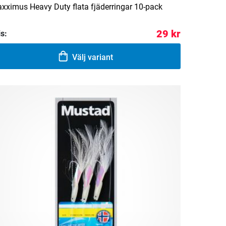
xximus Heavy Duty flata fjäderringar 10-pack
29 kr
is:
Välj variant