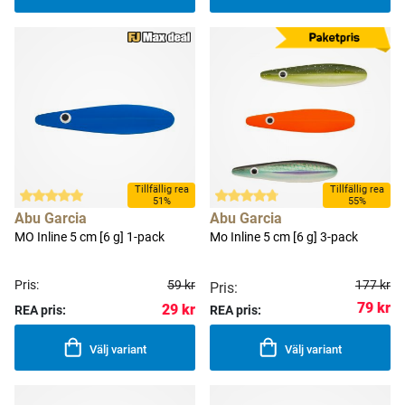
Tillfällig rea
Tillfällig rea
51%
55%
Abu Garcia
Abu Garcia
MO Inline 5 cm [6 g] 1-pack
Mo Inline 5 cm [6 g] 3-pack
Pris:
59 kr
177 kr
Pris:
79 kr
29 kr
REA pris:
REA pris:
Välj variant
Välj variant