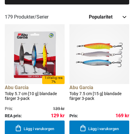
179
Produkter/Serier
Tillfällig rea
7%
Abu Garcia
Abu Garcia
Toby 5.7 cm [10 g] blandade
Toby 7.5 cm [15 g] blandade
färger 3-pack
färger 3-pack
Pris:
139 kr
129 kr
169 kr
REA pris:
Pris:
Lägg i varukorgen
Lägg i varukorgen