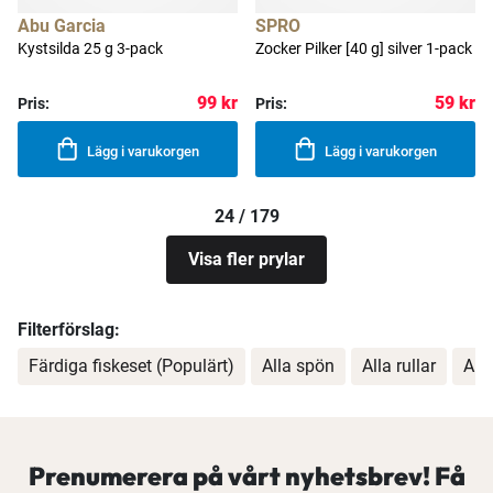
Abu Garcia
SPRO
Kystsilda 25 g 3-pack
Zocker Pilker [40 g] silver 1-pack
99 kr
59 kr
Pris:
Pris:
Lägg i varukorgen
Lägg i varukorgen
24 / 179
Visa fler prylar
Filterförslag:
Färdiga fiskeset (Populärt)
Alla spön
Alla rullar
All
Prenumerera på vårt nyhetsbrev! Få