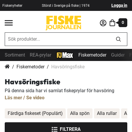
Logga in
Fiskenyheter
Störst i Sverige på fiske | 1974
0
Sortiment
REA-prylar
Fiskemetoder
Guider
F
Fiskemetoder
Havsöringsfiske
Havsöringsfiske
På denna sida har vi samlat fiskeprylar för havsöring
Läs mer / Se video
Färdiga fiskeset (Populärt)
Alla spön
Alla rullar
All
FILTRERA