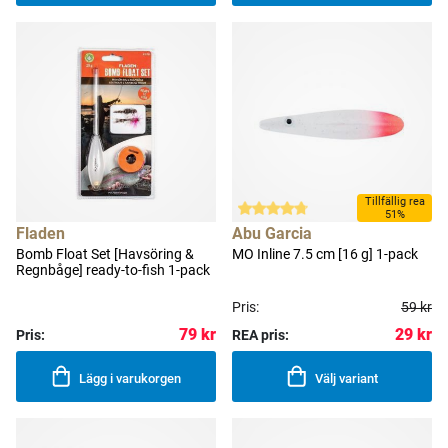
Tillfällig rea
51%
Fladen
Abu Garcia
Bomb Float Set [Havsöring &
MO Inline 7.5 cm [16 g] 1-pack
Regnbåge] ready-to-fish 1-pack
Pris:
59 kr
79 kr
29 kr
Pris:
REA pris:
Lägg i varukorgen
Välj variant