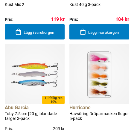
Kust Mix 2
Kust 40 g 3-pack
119 kr
104 kr
Pris:
Pris:
Lägg i varukorgen
Lägg i varukorgen
Tillfällig rea
10%
Abu Garcia
Hurricane
Toby 7.5 cm [20 g] blandade
Havsöring Dräparmasken flugor
färger 3-pack
5-pack
Pris:
209 kr