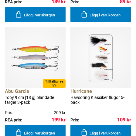
189 kr
89 kr
REA pris:
Pris:
Lägg i varukorgen
Lägg i varukorgen
Tillfällig rea
5%
Abu Garcia
Hurricane
Toby 9 cm [18 g] blandade
Havsöring Klassiker flugor 5-
färger 3-pack
pack
Pris:
209 kr
199 kr
109 kr
REA pris:
Pris:
Lägg i varukorgen
Lägg i varukorgen