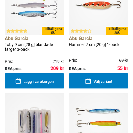
Tillfällig rea
Tillfällig rea
5%
20%
Abu Garcia
Abu Garcia
Toby 9 cm [28 g] blandade
Hammer 7 cm [20 g] 1-pack
färger 3-pack
Pris:
69 kr
Pris:
219 kr
209 kr
55 kr
REA pris:
REA pris:
Lägg i varukorgen
Välj variant