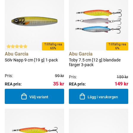
Tillfällig rea
Tillfällig rea
65%
6%
Abu Garcia
Abu Garcia
Sölv Napp 9 cm [19 g] 1-pack
Toby 7.5 cm [12 g] blandade
färger 3-pack
Pris:
99 kr
Pris:
159 kr
149 kr
35 kr
REA pris:
REA pris:
Välj variant
Lägg i varukorgen