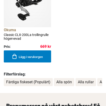
Okuma
Classic CLX-200La trollingrulle
högervevad
669 kr
Pris:
Lägg i varukorgen
Filterförslag:
Färdiga fiskeset (Populärt)
Alla spön
Alla rullar
All
Prenumerera på vårt nyhetsbrev! Få