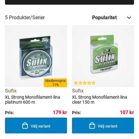
5
Produkter/Serier
Medlemspris
11%
Sufix
Sufix
XL Strong Monofilament-lina
XL Strong Monofilament-lina
platinum 600 m
clear 150 m
179 kr
107 kr
Pris:
Pris:
Välj variant
Välj variant