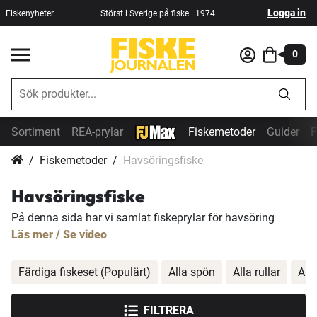
Logga in
Fiskenyheter
Störst i Sverige på fiske | 1974
0
Sortiment
REA-prylar
Fiskemetoder
Guider
F
Fiskemetoder
Havsöringsfiske
Havsöringsfiske
På denna sida har vi samlat fiskeprylar för havsöring
Läs mer / Se video
Färdiga fiskeset (Populärt)
Alla spön
Alla rullar
All
FILTRERA