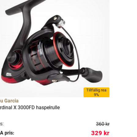
Tillfällig rea
9%
u Garcia
rdinal X 3000FD haspelrulle
s:
360 kr
329 kr
A pris: