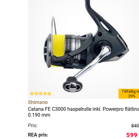
Tillfällig 
29%
Shimano
Catana FE C3000 haspelrulle inkl. Powerpro flätlin
0.190 mm
Pris:
849
599 
REA pris: