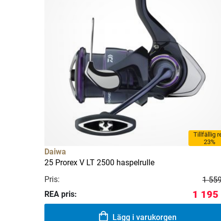
Tillfällig 
23%
Daiwa
25 Prorex V LT 2500 haspelrulle
Pris:
1 559
1 195
REA pris:
Lägg i varukorgen