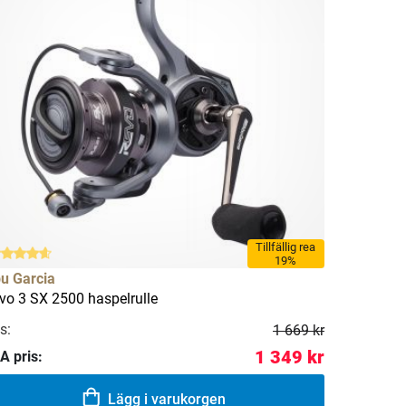
Tillfällig rea
19%
u Garcia
vo 3 SX 2500 haspelrulle
s:
1 669 kr
1 349 kr
A pris:
Lägg i varukorgen