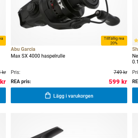
rea
Tillfällig rea
20%
Abu Garcia
Sh
Max SX 4000 haspelrulle
Ne
0.
Pris:
Pri
 kr
749 kr
kr
599 kr
REA pris:
RE
Lägg i varukorgen