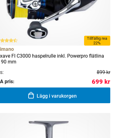
Tillfällig rea
22%
imano
xave FI C3000 haspelrulle inkl. Powerpro flätlina
190 mm
s:
899 kr
699 kr
A pris:
Lägg i varukorgen