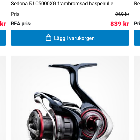
Sedona FJ C5000XG frambromsad haspelrulle
Re
Pris:
969 kr
kr
839 kr
REA pris:
Pr
Lägg i varukorgen