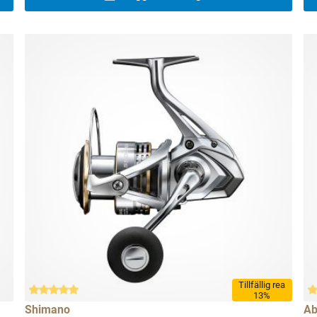
Tillfällig rea
13%
Shimano
Ab