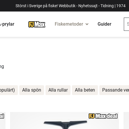
Störst i Sverige på fiske! Webbutik - Nyhetssajt - Tidning | 1974
-prylar
Fiskemetoder
Guider
ng
opulärt)
Alla spön
Alla rullar
Alla beten
Passande ve