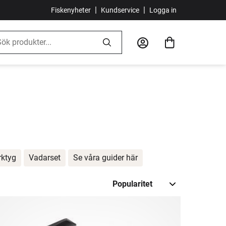
|
|
Fiskenyheter
Kundservice
Logga in
rktyg
Vadarset
Se våra guider här