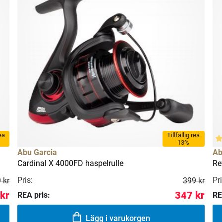
rea
Tillfällig rea
13%
Abu Garcia
Ab
Cardinal X 4000FD haspelrulle
Re
Pris:
Pri
 kr
399 kr
 kr
347 kr
REA pris:
RE
Lägg i varukorgen