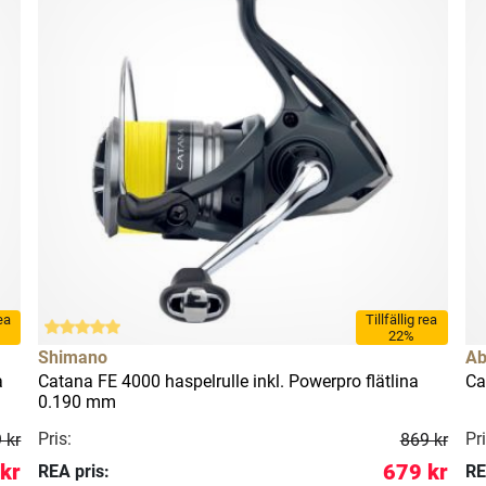
rea
Tillfällig rea
22%
Shimano
Ab
a
Catana FE 4000 haspelrulle inkl. Powerpro flätlina
Ca
0.190 mm
Pris:
Pri
 kr
869 kr
kr
679 kr
REA pris:
RE