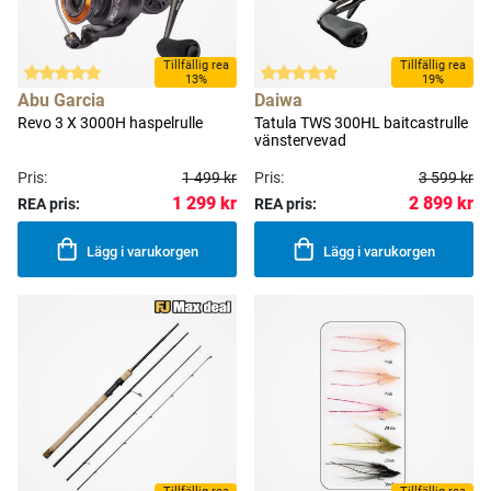
Tillfällig rea
Tillfällig rea
13%
19%
Abu Garcia
Daiwa
Revo 3 X 3000H haspelrulle
Tatula TWS 300HL baitcastrulle
vänstervevad
Pris:
1 499 kr
Pris:
3 599 kr
1 299 kr
2 899 kr
REA pris:
REA pris:
Lägg i varukorgen
Lägg i varukorgen