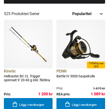
525
Produkter/Serier
Tillfällig rea
26%
Kinetic
PENN
Hellcaster BC CL Trigger
Battle IV 3000 haspelrulle
spinnset 9' 20-60 g inkl. flätlina
Pris:
1 479 kr
1 089 kr
1 200 kr
Pris:
REA pris:
Lägg i varukorgen
Lägg i varukorgen