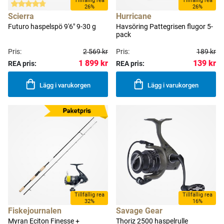
Tillfällig rea
Tillfällig rea
26%
26%
Scierra
Hurricane
Futuro haspelspö 9'6" 9-30 g
Havsöring Pattegrisen flugor 5-
pack
Pris:
2 569 kr
Pris:
189 kr
1 899 kr
139 kr
REA pris:
REA pris:
Lägg i varukorgen
Lägg i varukorgen
Tillfällig rea
Tillfällig rea
32%
16%
Fiskejournalen
Savage Gear
Myran Eciton Finesse +
Thoriz 2500 haspelrulle