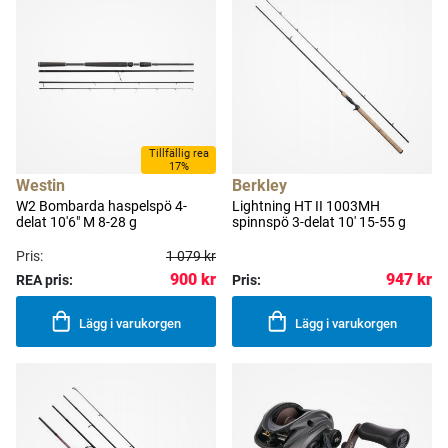
Tillfällig rea
17%
Westin
Berkley
W2 Bombarda haspelspö 4-
Lightning HT II 1003MH
delat 10'6" M 8-28 g
spinnspö 3-delat 10' 15-55 g
Pris:
1 079 kr
900 kr
947 kr
REA pris:
Pris:
Lägg i varukorgen
Lägg i varukorgen