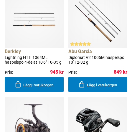
Berkley
Abu Garcia
Lightning HT II 1064ML
Diplomat V2 1005M haspelspö
haspelspö 4-delat 10'6" 10-35 g
10' 12-32 g
945 kr
849 kr
Pris:
Pris:
Lägg i varukorgen
Lägg i varukorgen