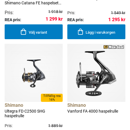
Shimano Catana FE haspelset
8'3" 12-36 g
1 918 kr
Pris:
Pris:
1 549 kr
1 299 kr
1 295 kr
REA pris:
REA pris:
Välj variant
Lägg i varukorgen
Tillfällig rea
16%
Shimano
Shimano
Ultegra FD C2500 SHG
Vanford FA 4000 haspelrulle
haspelrulle
Pris:
1 889 kr