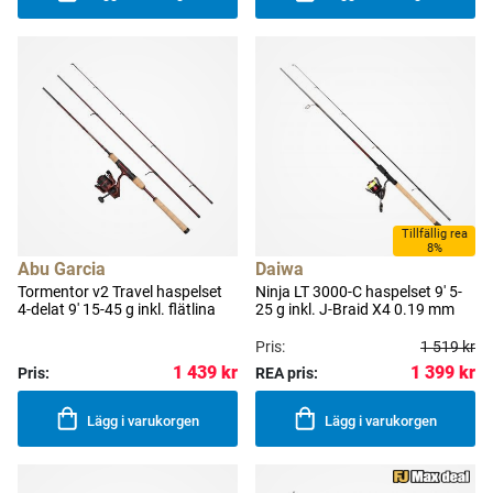
Tillfällig rea
8%
Abu Garcia
Daiwa
Tormentor v2 Travel haspelset
Ninja LT 3000-C haspelset 9' 5-
4-delat 9' 15-45 g inkl. flätlina
25 g inkl. J-Braid X4 0.19 mm
Pris:
1 519 kr
1 399 kr
1 439 kr
Pris:
REA pris:
Lägg i varukorgen
Lägg i varukorgen