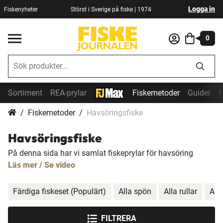
Logga in
Fiskenyheter
Störst i Sverige på fiske | 1974
0
Sortiment
REA-prylar
Fiskemetoder
Guider
F
Fiskemetoder
Havsöringsfiske
Havsöringsfiske
På denna sida har vi samlat fiskeprylar för havsöring
Läs mer / Se video
Färdiga fiskeset (Populärt)
Alla spön
Alla rullar
All
FILTRERA