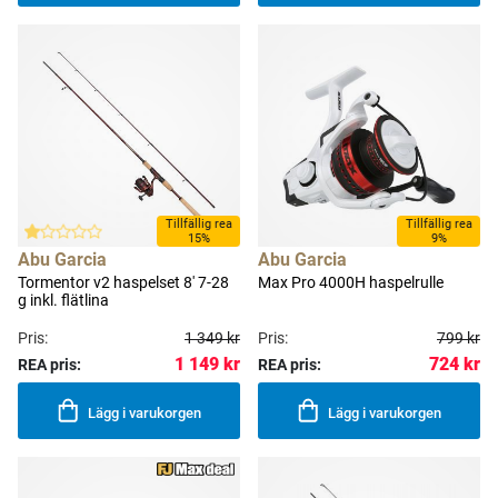
Tillfällig rea
Tillfällig rea
15%
9%
Abu Garcia
Abu Garcia
Tormentor v2 haspelset 8' 7-28
Max Pro 4000H haspelrulle
g inkl. flätlina
Pris:
1 349 kr
Pris:
799 kr
1 149 kr
724 kr
REA pris:
REA pris:
Lägg i varukorgen
Lägg i varukorgen