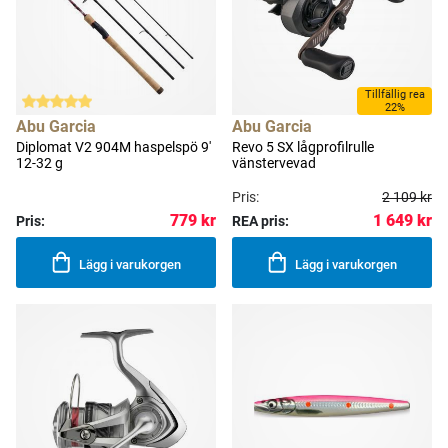
Tillfällig rea
22%
Abu Garcia
Abu Garcia
Diplomat V2 904M haspelspö 9'
Revo 5 SX lågprofilrulle
12-32 g
vänstervevad
Pris:
2 109 kr
1 649 kr
779 kr
Pris:
REA pris:
Lägg i varukorgen
Lägg i varukorgen