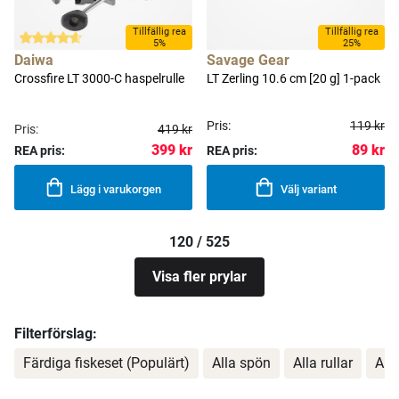
Tillfällig rea
Tillfällig rea
5%
25%
Daiwa
Savage Gear
Crossfire LT 3000-C haspelrulle
LT Zerling 10.6 cm [20 g] 1-pack
Pris:
119 kr
Pris:
419 kr
399 kr
89 kr
REA pris:
REA pris:
Lägg i varukorgen
Välj variant
120 / 525
Visa fler prylar
Filterförslag:
Färdiga fiskeset (Populärt)
Alla spön
Alla rullar
All