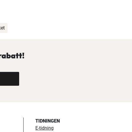
ket
rabatt!
TIDNINGEN
E-tidning