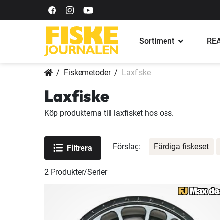
Sortiment
REA
Fiskemetoder
Laxfiske
Laxfiske
Köp produkterna till laxfisket hos oss.
Förslag:
Färdiga fiskeset
Filtrera
2
Produkter/Serier