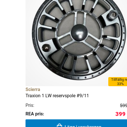
Tillfällig 
33%
Scierra
Traxion 1 LW reservspole #9/11
Pris:
599
399 
REA pris: