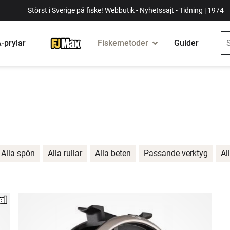
Störst i Sverige på fiske! Webbutik - Nyhetssajt - Tidning | 1974
-prylar
Fiskemetoder
Guider
Alla spön
Alla rullar
Alla beten
Passande verktyg
All