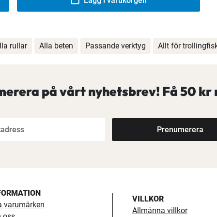
Lägg i varukorgen
lla rullar
Alla beten
Passande verktyg
Allt för trollingfis
erera på vårt nyhetsbrev! Få
50 kr 
Prenumerera
FORMATION
VILLKOR
a varumärken
Allmänna villkor
 oss