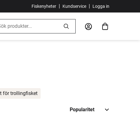
|
|
Fiskenyheter
Kundservice
Logga in
t för trollingfisket