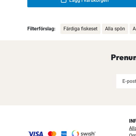
Lägg i varukorgen
Filterförslag:
Färdiga fiskeset
Alla spön
A
Prenum
IN
All
Om