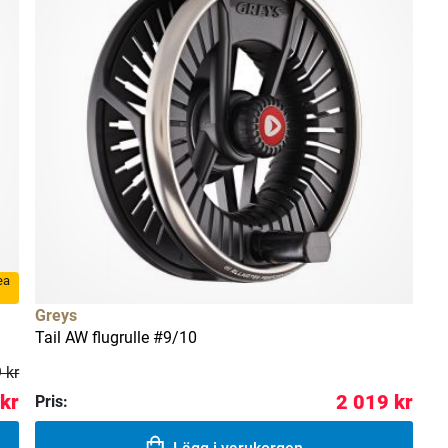
rea
Greys
Tail AW flugrulle #9/10
 kr
kr
2 019 kr
Pris: