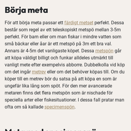
Börja meta
För att börja meta passar ett
färdigt metset
perfekt. Dessa
består som regel av ett teleskopiskt metspö mellan 3-5m
perfekt. För barn eller om man fiskar i mindre vatten som
små bäckar eller åar är ett metspö på 3m ett bra val.
Annars är 4-5m det vanligaste köpet. Dessa
metspön
går
att köpa väldigt billigt och funkar alldeles utmärkt till
vanligt mete efter exempelvis abborre. Dubbelkolla vid köp
om det ingår
metrev
eller om det behöver köpas till. Om du
köper till en metrev bör du satsa på att köpa en som är
ungefär lika lång som spöt. För den mer avancerade
metaren finns det flera metspön som är nischade för
speciella arter eller fiskesituationer. I dessa fall pratar man
ofta om så kallade
specimenspön
.