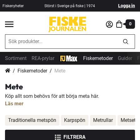
Logga in
Fiskenyheter
Störst i Sverige på fiske | 1974
0
Sortiment
REA-prylar
Fiskemetoder
Guider
F
Fiskemetoder
Mete
Mete
Köp allt som behövs för att börja meta här.
Läs mer
Traditionella metspön
Karpspön
Metrullar
Metset
FILTRERA