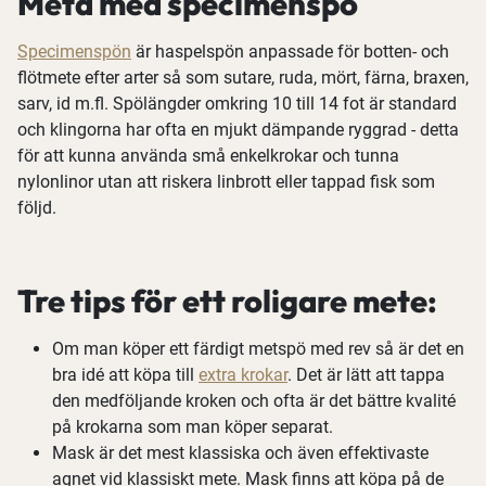
Meta med specimenspö
Specimenspön
är haspelspön anpassade för botten- och
flötmete efter arter så som sutare, ruda, mört, färna, braxen,
sarv, id m.fl. Spölängder omkring 10 till 14 fot är standard
och klingorna har ofta en mjukt dämpande ryggrad - detta
för att kunna använda små enkelkrokar och tunna
nylonlinor utan att riskera linbrott eller tappad fisk som
följd.
Tre tips för ett roligare mete:
Om man köper ett färdigt metspö med rev så är det en
bra idé att köpa till
extra krokar
. Det är lätt att tappa
den medföljande kroken och ofta är det bättre kvalité
på krokarna som man köper separat.
Mask är det mest klassiska och även effektivaste
agnet vid klassiskt mete. Mask finns att köpa på de