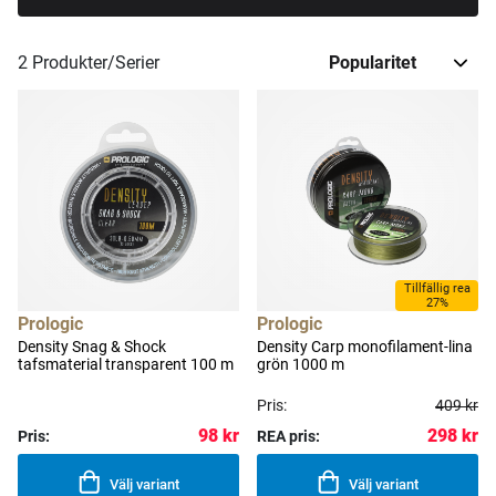
2
Produkter/Serier
Tillfällig rea
27%
Prologic
Prologic
Density Snag & Shock
Density Carp monofilament-lina
tafsmaterial transparent 100 m
grön 1000 m
Pris:
409 kr
98 kr
298 kr
Pris:
REA pris:
Välj variant
Välj variant