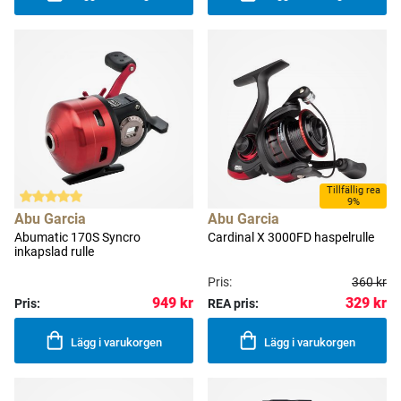
Tillfällig rea
9%
Abu Garcia
Abu Garcia
Abumatic 170S Syncro
Cardinal X 3000FD haspelrulle
inkapslad rulle
Pris:
360 kr
329 kr
949 kr
Pris:
REA pris:
Lägg i varukorgen
Lägg i varukorgen