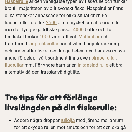
Haspelrulle
är den vanligaste typen av fiskerulle och funkar
bra till majoriteten av allt svenskt fiske. Haspelrullar finns i
olika storlekar anpassade för olika situationer. En
haspelrulle i storlek
2500
är en mycket bra allroundrulle
men för tyngre gäddfiske passar
4000
bättre och för
fjällfisket brukar
1000
vara rätt val.
Multirullar
och
framförallt
lågprofilsrullar
har blivit allt populärare idag
och underlättar fiske med tunga beten men har även vissa
andra fördelar. I vårt sortiment finns även
pimpelrullar
,
flugrullar
mm. För yngre barn är en
inkapslad rulle
ett bra
alternativ då den trasslar väldigt lite.
Tre tips för att förlänga
livslängden på din fiskerulle:
Addera några droppar
rullolja
med jämna mellanrum
för att skydda rullen mot smuts och för att den ska gå