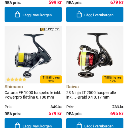
599 kr
679 kr
REA pris:
REA pris:
Lägg i varukorgen
Lägg i varukorgen
Tillfällig rea
Tillfällig rea
32%
12%
Shimano
Daiwa
Catana FE 1000 haspelrulle inkl.
23 Ninja LT 2500 haspelrulle
Powerpro flätlina 0.100 mm
inkl. J-Braid X4 0.17 mm
Pris:
849 kr
Pris:
789 kr
579 kr
695 kr
REA pris:
REA pris:
Lägg i varukorgen
Lägg i varukorgen