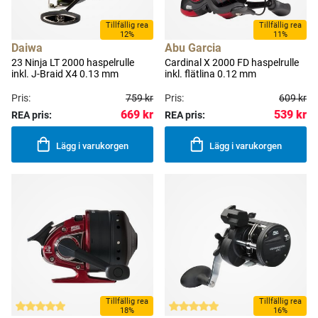
Tillfällig rea
Tillfällig rea
12%
11%
Daiwa
Abu Garcia
23 Ninja LT 2000 haspelrulle
Cardinal X 2000 FD haspelrulle
inkl. J-Braid X4 0.13 mm
inkl. flätlina 0.12 mm
Pris:
759 kr
Pris:
609 kr
669 kr
539 kr
REA pris:
REA pris:
Lägg i varukorgen
Lägg i varukorgen
Tillfällig rea
Tillfällig rea
18%
16%