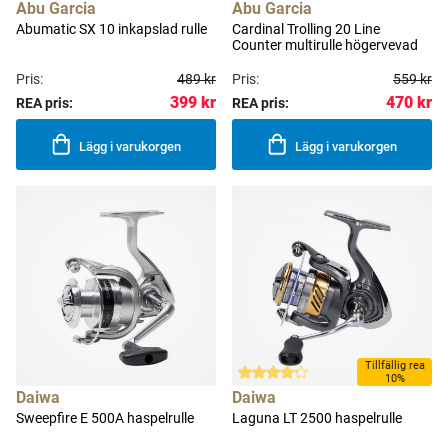
Abu Garcia
Abu Garcia
Abumatic SX 10 inkapslad rulle
Cardinal Trolling 20 Line
Counter multirulle högervevad
Pris:
489 kr
Pris:
559 kr
399 kr
470 kr
REA pris:
REA pris:
Lägg i varukorgen
Lägg i varukorgen
Tillfällig rea
10%
Daiwa
Daiwa
Sweepfire E 500A haspelrulle
Laguna LT 2500 haspelrulle