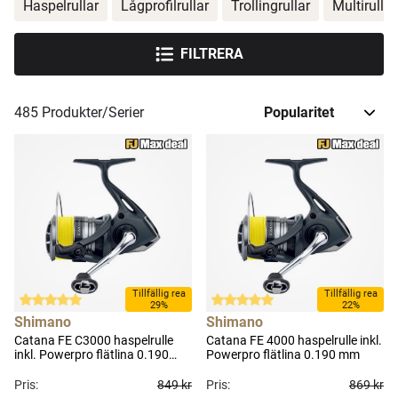
Haspelrullar
Lågprofilrullar
Trollingrullar
Multirullar
FILTRERA
485
Produkter/Serier
Tillfällig rea
Tillfällig rea
29%
22%
Shimano
Shimano
Catana FE C3000 haspelrulle
Catana FE 4000 haspelrulle inkl.
inkl. Powerpro flätlina 0.190
Powerpro flätlina 0.190 mm
mm
Pris:
849 kr
Pris:
869 kr