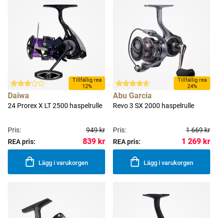
Tillfällig rea
Tillfällig rea
12%
24%
Daiwa
Abu Garcia
24 Prorex X LT 2500 haspelrulle
Revo 3 SX 2000 haspelrulle
Pris:
949 kr
Pris:
1 669 kr
839 kr
1 269 kr
REA pris:
REA pris:
Lägg i varukorgen
Lägg i varukorgen