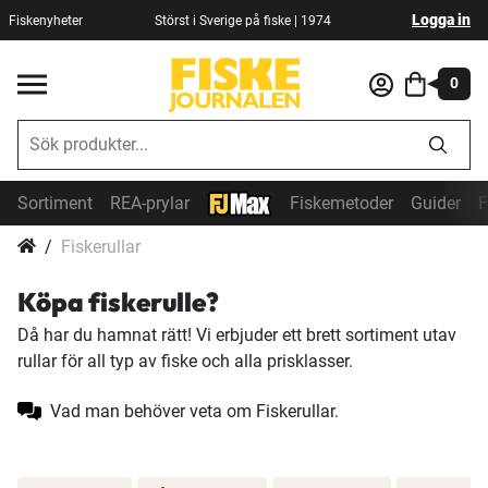
Logga in
Fiskenyheter
Störst i Sverige på fiske | 1974
0
Sortiment
REA-prylar
Fiskemetoder
Guider
F
Fiskerullar
Köpa fiskerulle?
Då har du hamnat rätt! Vi erbjuder ett brett sortiment utav
rullar för all typ av fiske och alla prisklasser.
Vad man behöver veta om Fiskerullar.