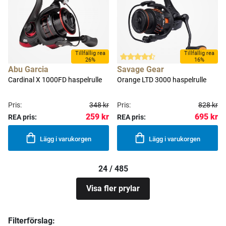
Tillfällig rea
Tillfällig rea
26%
16%
Abu Garcia
Savage Gear
Cardinal X 1000FD haspelrulle
Orange LTD 3000 haspelrulle
Pris:
348 kr
Pris:
828 kr
259 kr
695 kr
REA pris:
REA pris:
Lägg i varukorgen
Lägg i varukorgen
24 / 485
Visa fler prylar
Filterförslag: