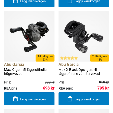
Lägg i varukorgen
Lägg i varukorgen
Tillfällig rea
Tillfällig rea
23%
13%
Abu Garcia
Abu Garcia
Max X [gen. 5] lågprofilrulle
Max X Black Ops [gen. 4]
högervevad
lågprofilrulle vänstervevad
Pris:
899 kr
Pris:
919 kr
693 kr
795 kr
REA pris:
REA pris:
Lägg i varukorgen
Lägg i varukorgen