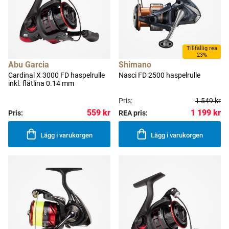
Tillfällig rea
23%
Abu Garcia
Shimano
Cardinal X 3000 FD haspelrulle
Nasci FD 2500 haspelrulle
inkl. flätlina 0.14 mm
Pris:
1 549 kr
1 199 kr
559 kr
Pris:
REA pris:
Lägg i varukorgen
Lägg i varukorgen