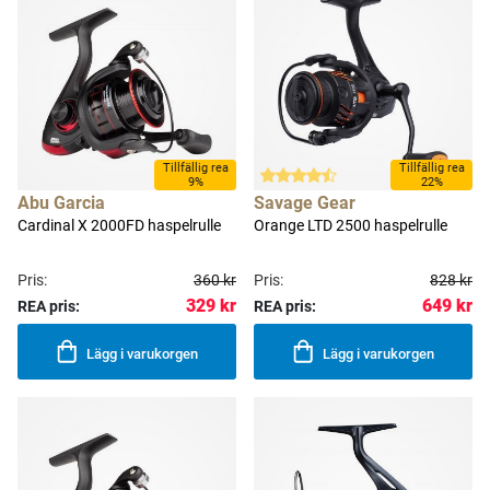
Tillfällig rea
Tillfällig rea
9%
22%
Abu Garcia
Savage Gear
Cardinal X 2000FD haspelrulle
Orange LTD 2500 haspelrulle
Pris:
360 kr
Pris:
828 kr
329 kr
649 kr
REA pris:
REA pris:
Lägg i varukorgen
Lägg i varukorgen