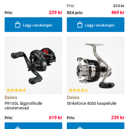
Pris:
519 kr
469 kr
229 kr
Pris:
REA pris:
Lägg i varukorgen
Lägg i varukorgen
Daiwa
Daiwa
PR100L lågprofilrulle
Strikeforce 4000 haspelrulle
vänstervevad
619 kr
239 kr
Pris:
Pris: