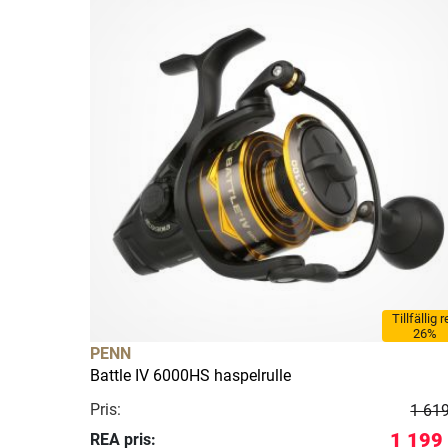
Tillfällig 
26%
PENN
Battle IV 6000HS haspelrulle
Pris:
1 619
1 199
REA pris: