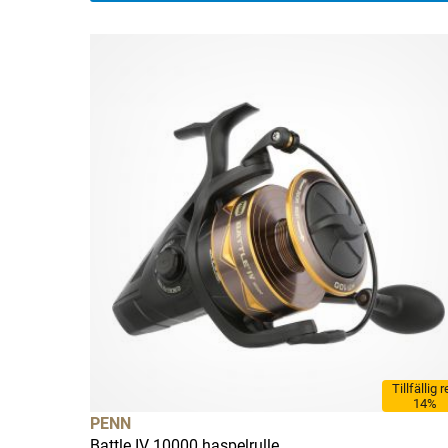
Tillfällig 
14%
PENN
Battle IV 10000 haspelrulle