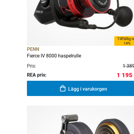
Tillfällig 
14%
PENN
Fierce IV 8000 haspelrulle
Pris:
1 389
1 195
REA pris:
Lägg i varukorgen