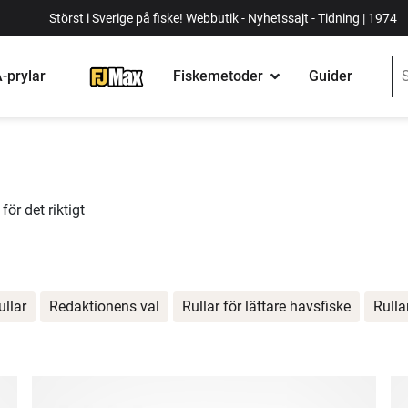
Störst i Sverige på fiske! Webbutik - Nyhetssajt - Tidning | 1974
-prylar
Fiskemetoder
Guider
ör det riktigt
ullar
Redaktionens val
Rullar för lättare havsfiske
Rulla