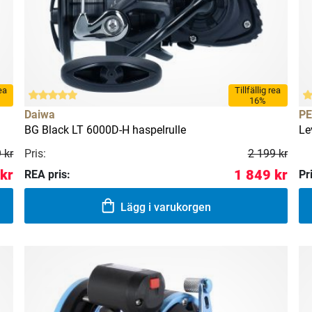
rea
Tillfällig rea
16%
Daiwa
P
BG Black LT 6000D-H haspelrulle
Le
Pris:
 kr
2 199 kr
 kr
1 849 kr
REA pris:
Pr
Lägg i varukorgen