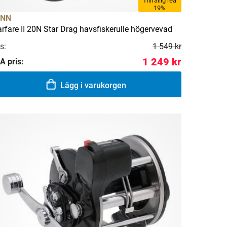
Tillfällig rea
19%
ENN
rfare II 20N Star Drag havsfiskerulle högervevad
s:
1 549 kr
1 249 kr
A pris:
Lägg i varukorgen