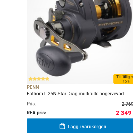
Tillfällig 
15%
PENN
Fathom ll 25N Star Drag multirulle högervevad
Pris:
2 769
2 349
REA pris:
Lägg i varukorgen