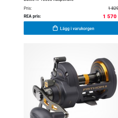
Pris:
1 829
1 570
REA pris:
Lägg i varukorgen