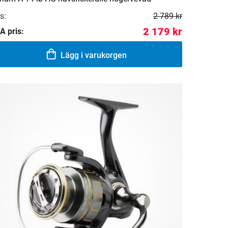
s:
2 789 kr
2 179 kr
A pris:
Lägg i varukorgen