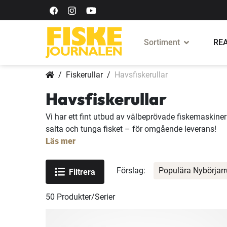
Sortiment
REA
Fiskerullar
Havsfiskerullar
Havsfiskerullar
Vi har ett fint utbud av välbeprövade fiskemaskiner f
salta och tunga fisket – för omgående leverans!
Läs mer
Förslag:
Populära Nybörjarr
Filtrera
50
Produkter/Serier