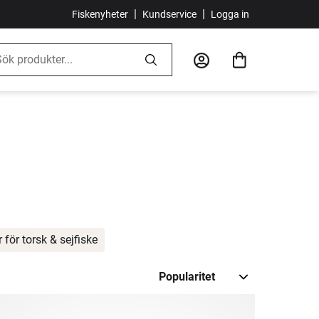
|
|
Fiskenyheter
Kundservice
Logga in
r för torsk & sejfiske