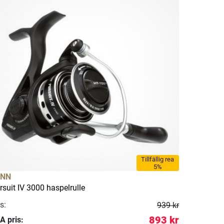
Tillfällig rea
5%
ENN
rsuit IV 3000 haspelrulle
s:
939 kr
893 kr
A pris: