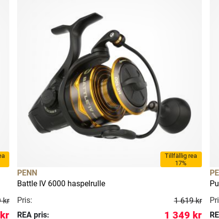
rea
Tillfällig rea
17%
PENN
P
Battle IV 6000 haspelrulle
Pu
Pris:
Pri
 kr
1 619 kr
 kr
1 349 kr
REA pris:
RE