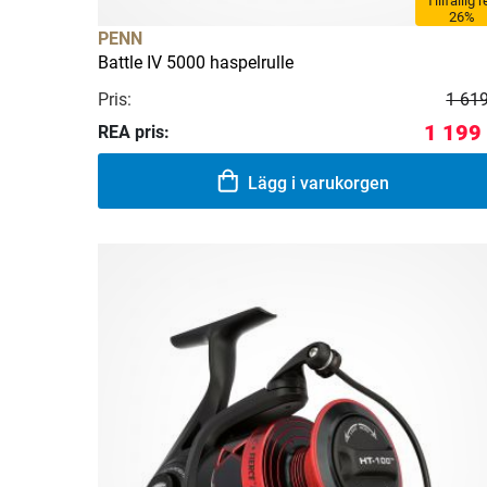
Tillfällig 
26%
PENN
Battle IV 5000 haspelrulle
Pris:
1 619
1 199
REA pris:
Lägg i varukorgen