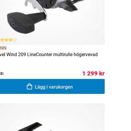
ENN
vel Wind 209 LineCounter multirulle högervevad
1 299 kr
is:
Lägg i varukorgen