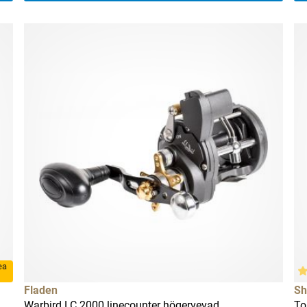
rea
Fladen
Sh
Warbird LC 2000 linecounter högervevad
To