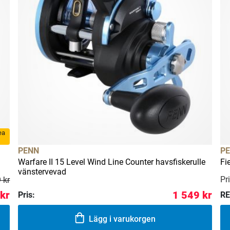
rea
PENN
P
Warfare II 15 Level Wind Line Counter havsfiskerulle
Fi
vänstervevad
Pri
 kr
 kr
1 549 kr
Pris:
RE
Lägg i varukorgen