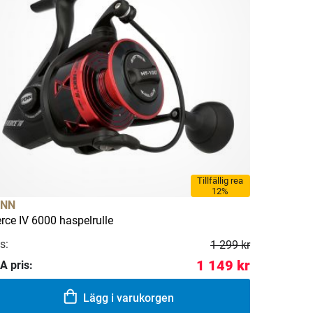
Tillfällig rea
12%
ENN
erce IV 6000 haspelrulle
s:
1 299 kr
1 149 kr
A pris:
Lägg i varukorgen