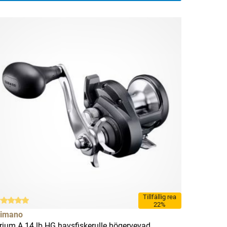
Tillfällig rea
22%
imano
rium A 14 lb HG havsfiskerulle högervevad