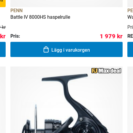
rea
PENN
P
Battle IV 8000HS haspelrulle
Wa
Pri
 kr
 kr
1 979 kr
Pris:
RE
Lägg i varukorgen