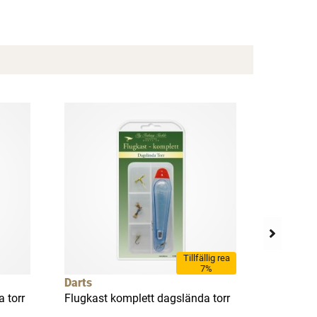
Tillfällig rea
7%
Darts
Darts
 torr
Flugkast komplett dagslända torr
Flugkast