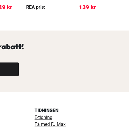
49 kr
139 kr
REA pris:
Pris:
rabatt!
TIDNINGEN
E-tidning
Få med FJ Max