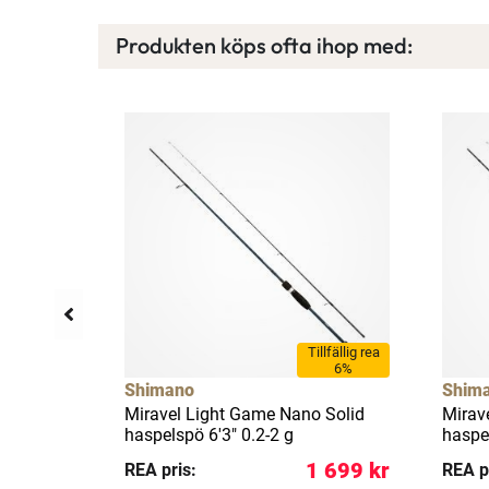
Produkten köps ofta ihop med:
llfällig rea
Tillfällig rea
21%
6%
Shimano
Shim
 2-10 g
Miravel Light Game Nano Solid
Mirav
haspelspö 6'3" 0.2-2 g
haspel
 604 kr
1 699 kr
REA pris:
REA p