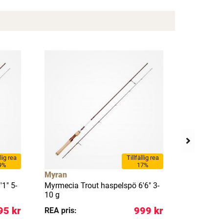
llig rea
Tillfällig rea
9%
17%
Myran
Myran
1" 5-
Myrmecia Trout haspelspö 6'6" 3-
Myrmecia
10 g
7 g
95 kr
999 kr
REA pris:
REA pris: