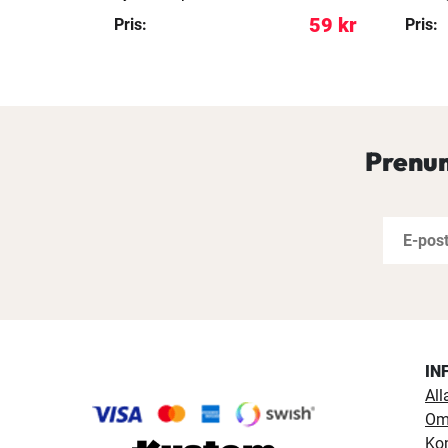
109 kr
59 kr
Pris:
Pris:
Prenum
IN
All
Om
Ko