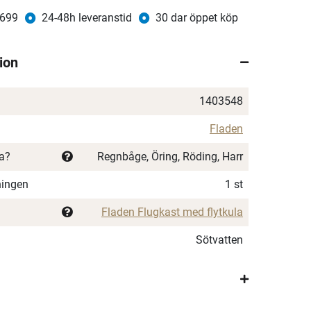
 699
24-48h leveranstid
30 dar öppet köp
ion
1403548
Fladen
ka?
Regnbåge, Öring, Röding, Harr
ningen
1 st
Fladen Flugkast med flytkula
Sötvatten
×