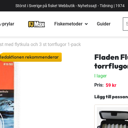
Störst i Sverige på fiske! Webbutik - Nyhetssajt - Tidning | 1974
-prylar
Fiskemetoder
Guider
t med flytkula och 3 st torrflugor 1-pack
Fladen Fl
Redaktionen rekommenderar
torrflugo
I lager
Pris:
59 kr
Lägg till passa