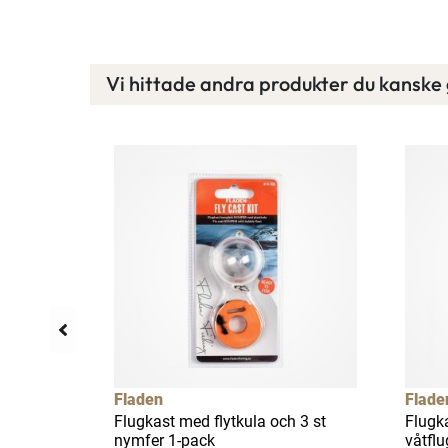
Vi hittade andra produkter du kanske g
Fladen
Flade
e
Flugkast med flytkula och 3 st
Flugka
nymfer 1-pack
våtflu