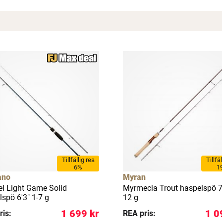
Spana in FJ Max
Ett exklusivt medlemskap med många förmåner.
Bättre priser, fri frakt på alla ordrar, bonuscheck varje månad
och mycket mer. Spara tusenlappar idag!
Läs mer här
Tillfällig rea
Tillfä
6%
1
ano
Myran
el Light Game Solid
Myrmecia Trout haspelspö 7'
spö 6'3" 1-7 g
12 g
1 699 kr
1 0
ris:
REA pris: