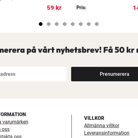
59 kr
1
Pris:
erera på vårt nyhetsbrev! Få
50 kr 
Prenumerera
FORMATION
VILLKOR
a varumärken
Allmänna villkor
 oss
Leveransinformation
ntakta oss