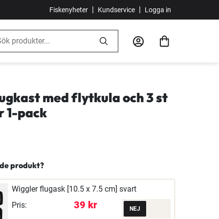
|
|
Fiskenyheter
Kundservice
Logga in
ugkast med flytkula och 3 st
r 1-pack
nde produkt?
Wiggler flugask [10.5 x 7.5 cm] svart
39 kr
Pris: