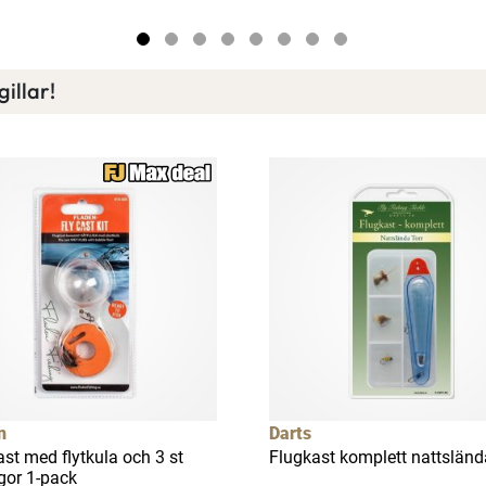
illar!
n
Darts
st med flytkula och 3 st
Flugkast komplett nattslända
gor 1-pack