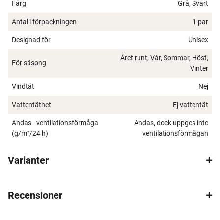
Färg
Grå, Svart
Antal i förpackningen
1 par
Designad för
Unisex
Året runt, Vår, Sommar, Höst,
För säsong
Vinter
Vindtät
Nej
Vattentäthet
Ej vattentät
Andas - ventilationsförmåga
Andas, dock uppges inte
(g/m²/24 h)
ventilationsförmågan
Varianter
Recensioner