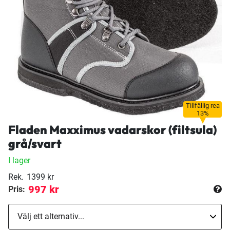
Tillfällig rea
13%
Fladen Maxximus vadarskor (filtsula)
grå/svart
I lager
Rek.
1399 kr
997 kr
Pris: