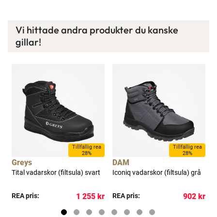
Vi hittade andra produkter du kanske
gillar!
a
Tillfällig rea
Tillfällig rea
28%
28%
Greys
DAM
K
Tital vadarskor (filtsula) svart
Iconiq vadarskor (filtsula) grå
X
kr
REA pris:
1 255 kr
REA pris:
902 kr
R