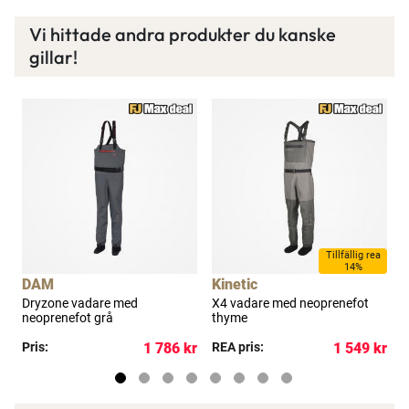
varje månad och mycket mer. Spara tusenlappar
idag!
Vi hittade andra produkter du kanske
gillar!
Läs mer här
a
Tillfällig rea
14%
DAM
Kinetic
Dryzone vadare med
X4 vadare med neoprenefot
W
neoprenefot grå
thyme
g
kr
Pris:
1 786 kr
REA pris:
1 549 kr
R