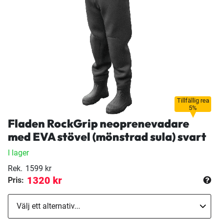
Tillfällig rea
5%
Fladen RockGrip neoprenevadare
med EVA stövel (mönstrad sula) svart
I lager
Rek.
1599 kr
1320 kr
Pris: