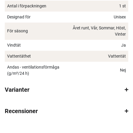
Antal i förpackningen
1 st
Designad för
Unisex
Året runt, Vår, Sommar, Höst,
För säsong
Vinter
Vindtät
Ja
Vattentäthet
Vattentät
×
Andas - ventilationsförmåga
Nej
(g/m²/24 h)
Varianter
Spana in FJ Max
Recensioner
Ett exklusivt medlemskap med många förmåner.
Bättre priser, fri frakt på alla ordrar, bonuscheck