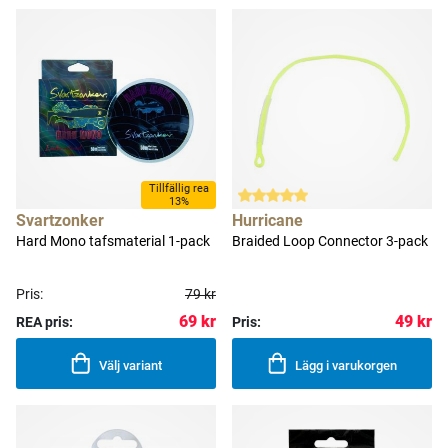
Tillfällig rea
13%
Svartzonker
Hurricane
Hard Mono tafsmaterial 1-pack
Braided Loop Connector 3-pack
Pris:
79 kr
69 kr
49 kr
REA pris:
Pris:
Välj variant
Lägg i varukorgen