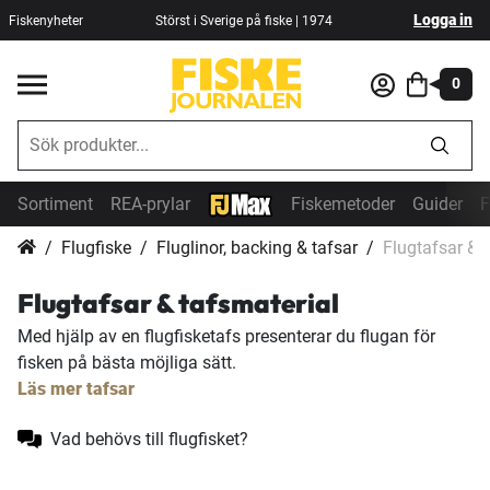
Logga in
Fiskenyheter
Störst i Sverige på fiske | 1974
0
Sortiment
REA-prylar
Fiskemetoder
Guider
F
Flugfiske
Fluglinor, backing & tafsar
Flugtafsar & 
Flugtafsar & tafsmaterial
Med hjälp av en flugfisketafs presenterar du flugan för
fisken på bästa möjliga sätt.
Läs mer tafsar
Vad behövs till flugfisket?