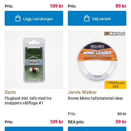
109 kr
89 kr
Pris:
Pris:
Lägg i varukorgen
Välj variant
Tillfällig rea
24%
Darts
Jarvis Walker
Flugkast inkl. tafs med tre
Rovex Mono tafsmaterial clear
snappers våtfluga #1
Pris:
59 kr
109 kr
59 kr
Pris:
REA pris: