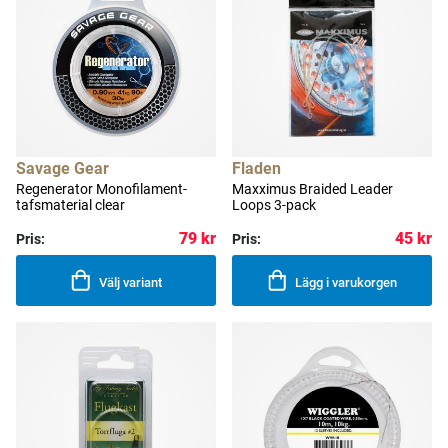
Savage Gear
Fladen
Regenerator Monofilament-
Maxximus Braided Leader
tafsmaterial clear
Loops 3-pack
79 kr
45 kr
Pris:
Pris:
Välj variant
Lägg i varukorgen