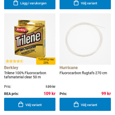
Lägg i varukorgen
Välj variant
Tillfällig rea
25%
Berkley
Hurricane
Trilene 100% Fluorocarbon
Fluorocarbon flugtafs 270 cm
tafsmaterial clear 50 m
Pris:
139 kr
109 kr
99 kr
REA pris:
Pris:
Välj variant
Välj variant