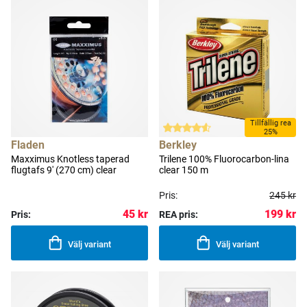
Tillfällig rea
25%
Fladen
Berkley
Maxximus Knotless taperad
Trilene 100% Fluorocarbon-lina
flugtafs 9' (270 cm) clear
clear 150 m
Pris:
245 kr
45 kr
199 kr
Pris:
REA pris:
Välj variant
Välj variant