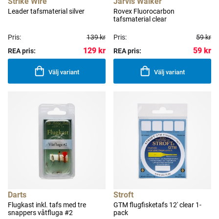
Strike Wire
Jarvis Walker
Leader tafsmaterial silver
Rovex Fluorocarbon
tafsmaterial clear
Pris:
139 kr
Pris:
59 kr
129 kr
59 kr
REA pris:
REA pris:
Välj variant
Välj variant
Darts
Stroft
Flugkast inkl. tafs med tre
GTM flugfisketafs 12' clear 1-
snappers våtfluga #2
pack