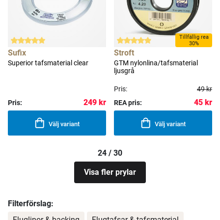
Tillfällig rea
30%
Sufix
Stroft
Superior tafsmaterial clear
GTM nylonlina/tafsmaterial
ljusgrå
Pris:
49 kr
249 kr
45 kr
Pris:
REA pris:
Välj variant
Välj variant
24 / 30
Visa fler prylar
Filterförslag:
Fluglinor & backing
Flugtafsar & tafsmaterial