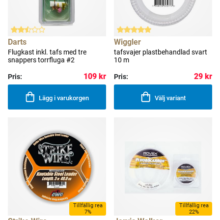
Darts
Wiggler
Flugkast inkl. tafs med tre
tafsvajer plastbehandlad svart
snappers torrfluga #2
10 m
109 kr
29 kr
Pris:
Pris:
Lägg i varukorgen
Välj variant
Tillfällig rea
Tillfällig rea
7%
22%