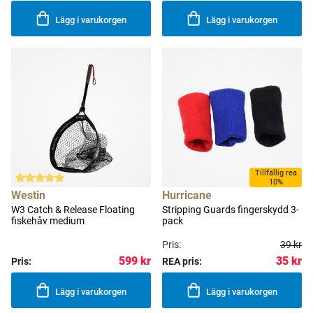
Lägg i varukorgen
Lägg i varukorgen
Tillfällig rea
10%
Westin
Hurricane
W3 Catch & Release Floating
Stripping Guards fingerskydd 3-
fiskehåv medium
pack
Pris:
39 kr
35 kr
599 kr
Pris:
REA pris:
Lägg i varukorgen
Lägg i varukorgen