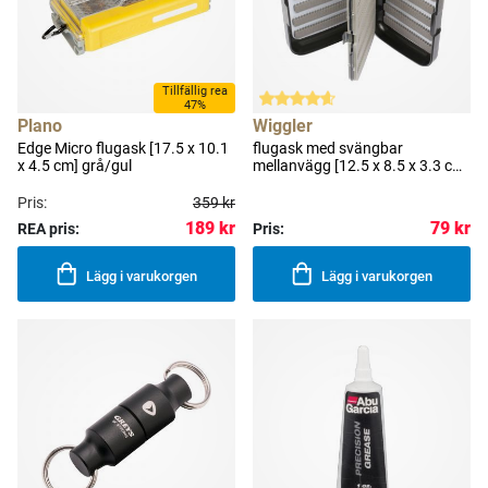
Tillfällig rea
47%
Plano
Wiggler
Edge Micro flugask [17.5 x 10.1
flugask med svängbar
x 4.5 cm] grå/gul
mellanvägg [12.5 x 8.5 x 3.3 cm]
svart
Pris:
359 kr
189 kr
79 kr
REA pris:
Pris:
Lägg i varukorgen
Lägg i varukorgen