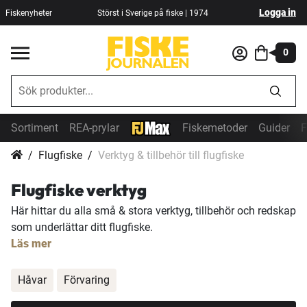
Logga in
Fiskenyheter
Störst i Sverige på fiske | 1974
0
Sortiment
REA-prylar
Fiskemetoder
Guider
F
Flugfiske
Verktyg & tillbehör till flugfiske
Flugfiske verktyg
Här hittar du alla små & stora verktyg, tillbehör och redskap
som underlättar ditt flugfiske.
Läs mer
Håvar
Förvaring