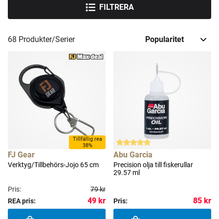
FILTRERA
68
Produkter/Serier
Tillfällig rea
38%
FJ Gear
Abu Garcia
Verktyg/Tillbehörs-Jojo 65 cm
Precision olja till fiskerullar
29.57 ml
Pris:
79 kr
49 kr
85 kr
REA pris:
Pris: