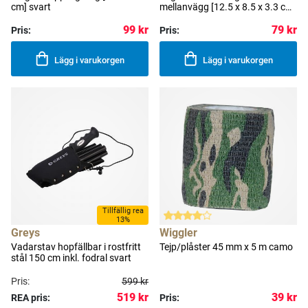
cm] svart
mellanvägg [12.5 x 8.5 x 3.3 cm]
grå
99 kr
79 kr
Pris:
Pris:
Lägg i varukorgen
Lägg i varukorgen
Tillfällig rea
13%
Greys
Wiggler
Vadarstav hopfällbar i rostfritt
Tejp/plåster 45 mm x 5 m camo
stål 150 cm inkl. fodral svart
Pris:
599 kr
519 kr
39 kr
REA pris:
Pris: