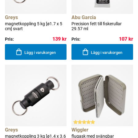
Greys
Abu Garcia
magnetkoppling 5 kg [ø1.7 x 5
Precision fett till fiskerullar
cm] svart
29.57 ml
139 kr
107 kr
Pris:
Pris:
Lägg i varukorgen
Lägg i varukorgen
Greys
Wiggler
magnetkoppling 3 kg [ø1.4 x 3.6
flugask med svängbar