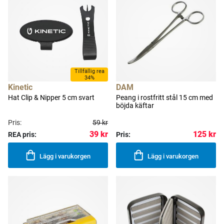
Tillfällig rea
34%
Kinetic
DAM
Hat Clip & Nipper 5 cm svart
Peang i rostfritt stål 15 cm med
böjda käftar
Pris:
59 kr
39 kr
125 kr
REA pris:
Pris:
Lägg i varukorgen
Lägg i varukorgen