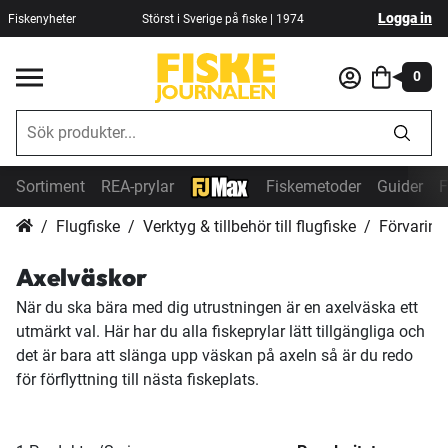
Logga in
Fiskenyheter
Störst i Sverige på fiske | 1974
0
Sortiment
REA-prylar
Fiskemetoder
Guider
F
Flugfiske
Verktyg & tillbehör till flugfiske
Förvaring 
Axelväskor
När du ska bära med dig utrustningen är en axelväska ett
utmärkt val. Här har du alla fiskeprylar lätt tillgängliga och
det är bara att slänga upp väskan på axeln så är du redo
för förflyttning till nästa fiskeplats.