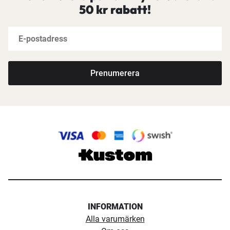
50 kr rabatt!
Detaljerade konturer
Sjökorten BlueChart g3 har konturer på 1 fot som ger
en mer korrekt återgivning av bottenstrukturen för
Prenumerera
förbättrade fiskekort och större detaljrikedom i träsk-,
kanal- och hamnkartor.
INFORMATION
Alla varumärken