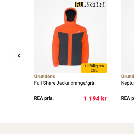
Tillfällig rea
25%
Grundéns
Grun
grey
Full Share Jacka orange/grå
Neptu
 269 kr
1 194 kr
REA pris:
REA p