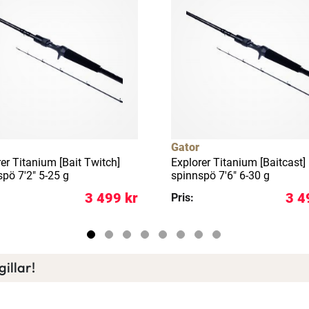
Gator
er Titanium [Bait Twitch]
Explorer Titanium [Baitcast]
pö 7'2" 5-25 g
spinnspö 7'6" 6-30 g
3 499 kr
3 4
Pris:
illar!