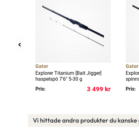
Gator
Gator
F 1-pack
Explorer Titanium [Bait Jigger]
Explor
haspelspö 7'6" 5-30 g
spinns
79 kr
3 499 kr
Pris:
Pris:
Vi hittade andra produkter du kanske g