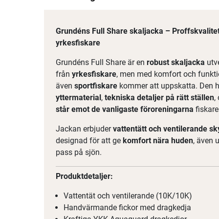
Grundéns Full Share skaljacka – Proffskvalitet
yrkesfiskare
Grundéns Full Share är en
robust skaljacka
utv
från
yrkesfiskare
, men med komfort och funkti
även
sportfiskare
kommer att uppskatta. Den h
yttermaterial
,
tekniska detaljer på rätt ställen
,
står emot de vanligaste föroreningarna
fiskare
Jackan erbjuder
vattentätt och ventilerande s
designad för att ge
komfort nära huden
, även 
pass på sjön.
Produktdetaljer:
Vattentät och ventilerande (10K/10K)
Handvärmande fickor med dragkedja