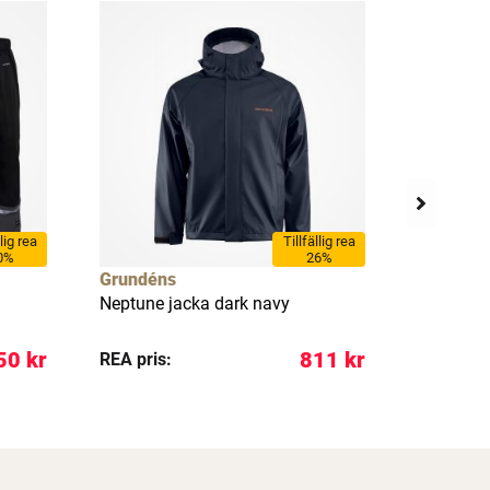
llig rea
Tillfällig rea
0%
26%
Grundéns
Grundén
Neptune jacka dark navy
Transmit 
50 kr
811 kr
REA pris:
REA pris: