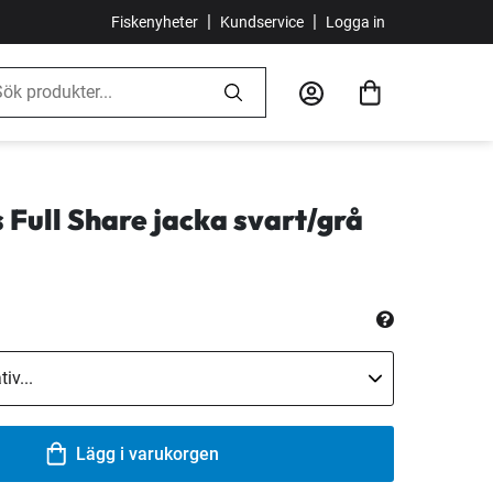
|
|
Fiskenyheter
Kundservice
Logga in
Full Share jacka svart/grå
Lägg i varukorgen