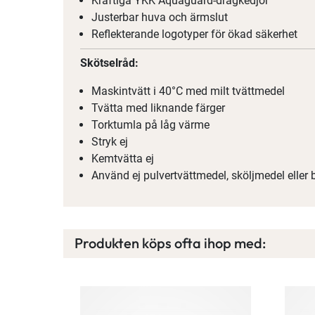
Kraftiga YKK Aquaguard-dragkedjor
Justerbar huva och ärmslut
Reflekterande logotyper för ökad säkerhet
Skötselråd:
Maskintvätt i 40°C med milt tvättmedel
Tvätta med liknande färger
Torktumla på låg värme
Stryk ej
Kemtvätta ej
Använd ej pulvertvättmedel, sköljmedel eller
Produkten köps ofta ihop med: