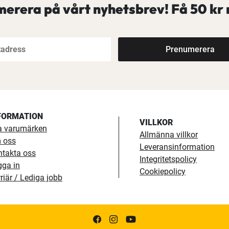
erera på vårt nyhetsbrev! Få
50 kr 
Prenumerera
FORMATION
VILLKOR
a varumärken
Allmänna villkor
 oss
Leveransinformation
ntakta oss
Integritetspolicy
gga in
Cookiepolicy
riär / Lediga jobb