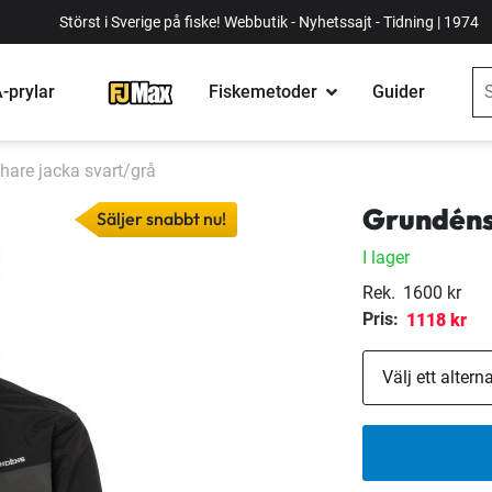
Störst i Sverige på fiske! Webbutik - Nyhetssajt - Tidning | 1974
-prylar
Fiskemetoder
Guider
hare jacka svart/grå
Grundéns 
Säljer snabbt nu!
I lager
Rek.
1600 kr
Pris:
1118 kr