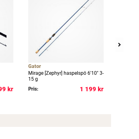
Gator
Gator
Mirage [Zephyr] haspelspö 6'10" 3-
Mirage [T
15 g
5-25 g
99 kr
1 199 kr
Pris:
Pris: