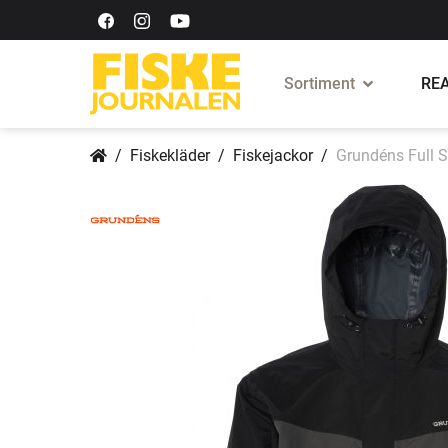
Sortiment
REA
Fiskekläder
Fiskejackor
Grundéns Full S