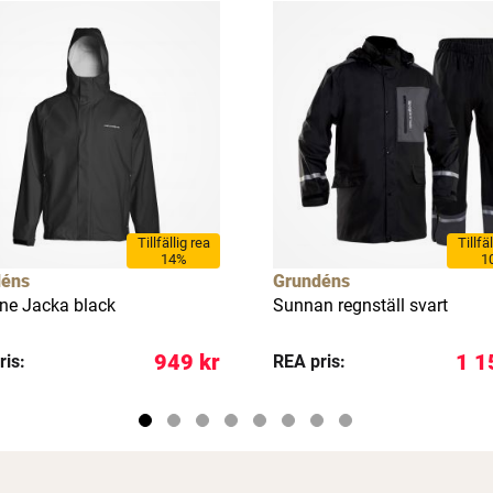
Tillfällig rea
Tillfä
14%
1
déns
Grundéns
ne Jacka black
Sunnan regnställ svart
949 kr
1 1
ris:
REA pris: