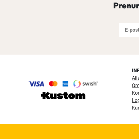
Prenum
IN
All
Om
Ko
Lo
Kar