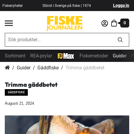
Logga in
Fiskenyheter
Störst i Sverige på fiske | 1974
0
Sortiment
REA-prylar
Fiskemetoder
Guider
F
Guider
Gäddfiske
Trimma gäddbetet
Trimma gäddbetet
GÄDDFISKE
Augusti 21, 2024