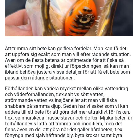
Att trimma sitt bete kan ge flera fördelar. Man kan få det
att uppföra sig exakt som man vill efter rådande situation.
Även om de flesta betena är optimerade för att fiska så
effektivt som möjligt direkt ur förpackningen, så kan man
ibland behöva justera vissa detaljer för att få ett bete som
passar den rådande situationen.
Förhållanden kan variera mycket mellan olika vattendrag
och väderförhållanden, t.ex.salt vs sött vatten,
strömmande vatten vs insjöar eller att man vill fiska
snabbare på samma djup. Sedan har vi saker som vi kan
addera till ett bete för att göra det mer attraktivt för fisken,
t.ex. spinnarskedar, rasselstavar och dofter. Mjuka beten är
förhållandevis lätta att trimma och modifiera, men det
finns även en del att göra när det gäller hårdbeten, t.ex.
förtynga med självhäftande bly, byta krokar samt byta