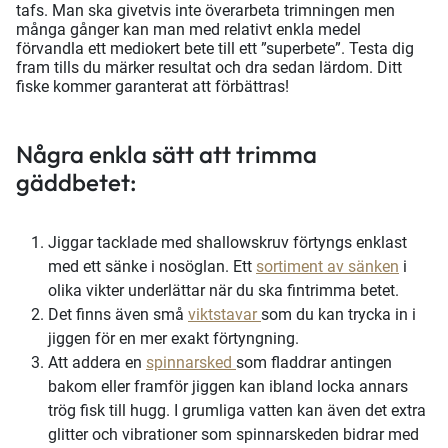
tafs. Man ska givetvis inte överarbeta trimningen men
många gånger kan man med relativt enkla medel
förvandla ett mediokert bete till ett ”superbete”. Testa dig
fram tills du märker resultat och dra sedan lärdom. Ditt
fiske kommer garanterat att förbättras!
Några enkla sätt att trimma
gäddbetet:
Jiggar tacklade med shallowskruv förtyngs enklast
med ett sänke i nosöglan. Ett
sortiment av sänken
i
olika vikter underlättar när du ska fintrimma betet.
Det finns även små
viktstavar
som du kan trycka in i
jiggen för en mer exakt förtyngning.
Att addera en
spinnarsked
som fladdrar antingen
bakom eller framför jiggen kan ibland locka annars
trög fisk till hugg. I grumliga vatten kan även det extra
glitter och vibrationer som spinnarskeden bidrar med