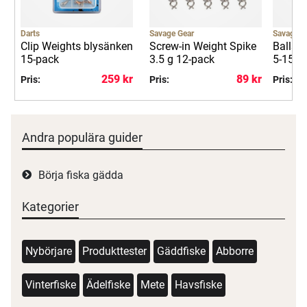
Darts
Savage Gear
Savage G
Clip Weights blysänken
Screw-in Weight Spike
Balls C
15-pack
3.5 g 12-pack
5-15 g
259 kr
89 kr
Pris:
Pris:
Pris:
Andra populära guider
Börja fiska gädda
Kategorier
Nybörjare
Produkttester
Gäddfiske
Abborre
Vinterfiske
Ädelfiske
Mete
Havsfiske