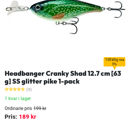
Tillfällig rea
5%
Headbanger Cranky Shad 12.7 cm [63
g] SS glitter pike 1-pack
(1)
1 kvar i lager
Ordinarie pris
199 kr
Pris:
189 kr