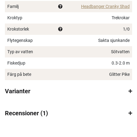
enkelt ta bort skeden på betet om du vill fiska
Familj
Headbanger Cranky Shad
grundare eller med en lugnare glidande simrörelse
Kroktyp
Trekrokar
(swimbait/jerkbait).
(film på hur skeden tas bort)
Spana in FJ Max
Krokstorlek
1/0
Ett exklusivt medlemskap med många förmåner.
Flytegenskap
Sakta sjunkande
Bättre priser, fri frakt på alla ordrar, bonuscheck
Typ av vatten
Sötvatten
varje månad och mycket mer. Spara tusenlappar
idag!
Fiskedjup
0.3-2.0 m
Färg på bete
Glitter Pike
Läs mer här
Varianter
Recensioner
1