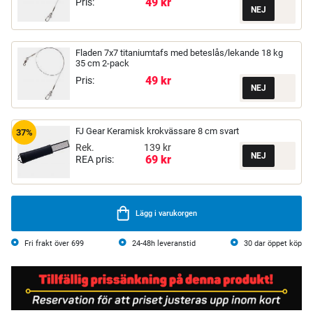
49 kr
Pris:
Fladen 7x7 titaniumtafs med beteslås/lekande 18 kg
35 cm 2-pack
49 kr
Pris:
FJ Gear Keramisk krokvässare 8 cm svart
37%
Rek.
139 kr
69 kr
REA pris:
Lägg i varukorgen
Fri frakt över 699
24-48h leveranstid
30 dar öppet köp