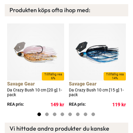
Produkten köps ofta ihop med:
Tillfällig rea
Tillfällig rea
6%
14%
Savage Gear
Savage Gear
Da Crazy Bush 10 cm [20 g] 1-
Da Crazy Bush 10 cm [15 g] 1-
P
pack
pack
c
kr
REA pris:
149 kr
REA pris:
119 kr
R
Vi hittade andra produkter du kanske