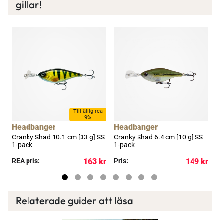
gillar!
a
Tillfällig rea
9%
Headbanger
Headbanger
g]
Cranky Shad 10.1 cm [33 g] SS
Cranky Shad 6.4 cm [10 g] SS
D
1-pack
1-pack
p
kr
REA pris:
163 kr
Pris:
149 kr
R
Relaterade guider att läsa