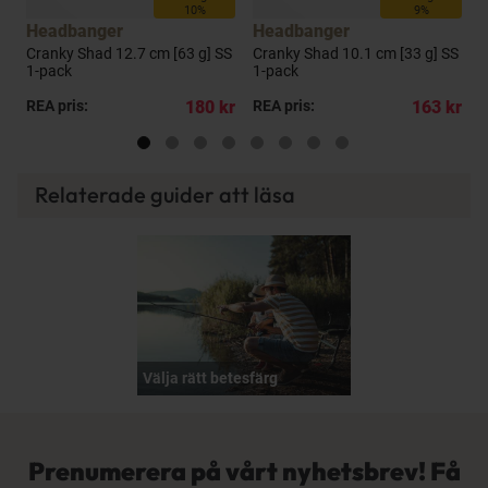
10%
9%
Headbanger
Headbanger
F
Cranky Shad 12.7 cm [63 g] SS
Cranky Shad 10.1 cm [33 g] SS
S
1-pack
1-pack
kr
REA pris:
180 kr
REA pris:
163 kr
R
Relaterade guider att läsa
Välja rätt betesfärg
Prenumerera på vårt nyhetsbrev! Få