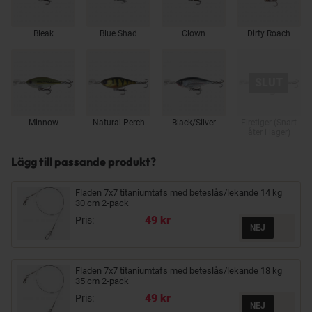
Bleak
Blue Shad
Clown
Dirty Roach
Minnow
Natural Perch
Black/Silver
Firetiger (Snart
åter i lager)
Lägg till passande produkt?
Fladen 7x7 titaniumtafs med beteslås/lekande 14 kg
30 cm 2-pack
49 kr
Pris:
Fladen 7x7 titaniumtafs med beteslås/lekande 18 kg
35 cm 2-pack
49 kr
Pris: