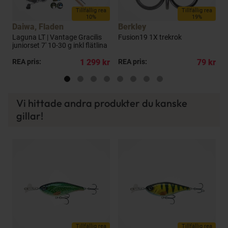
a
Tillfällig rea
Tillfällig rea
10%
19%
Daiwa, Fladen
Berkley
B
Laguna LT | Vantage Gracilis
Fusion19 1X trekrok
S
juniorset 7' 10-30 g inkl flätlina
kr
REA pris:
1 299 kr
REA pris:
79 kr
R
Vi hittade andra produkter du kanske
gillar!
a
Tillfällig rea
Tillfällig rea