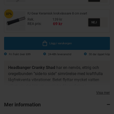
FJ Gear Keramisk krokvässare 8 cm svart
37%
Rek.
139 kr
69 kr
REA pris:
Lägg i varukorgen
Fri frakt över 699
24-48h leveranstid
30 dar öppet köp
Headbanger Cranky Shad
har en nervös, ettrig och
oregelbunden ”side-to side” simrörelse med kraftfulla
lågfrekventa vibrationer. Betet flyttar mycket vatten
vilket gör det lätt att upptäcka för rovfiskar i
närområdet.
Visa mer
Cranky Shad har rasselkulor, realistiska ögon och även
Mer information
en inre holografisk folie, samt ett transparent yttre