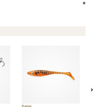
Gator
Westin