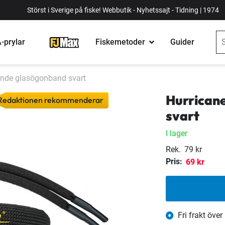
Störst i Sverige på fiske! Webbutik - Nyhetssajt - Tidning | 1974
-prylar
Fiskemetoder
Guider
tande glasögonband svart
Hurrican
Redaktionen rekommenderar
svart
I lager
Rek.
79 kr
Pris:
69 kr
Fri frakt över