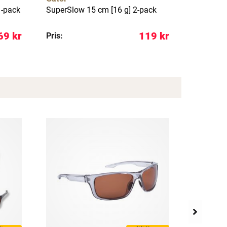
1-pack
SuperSlow 15 cm [16 g] 2-pack
Gift Box
favorites
69 kr
119 kr
Pris:
Pris: