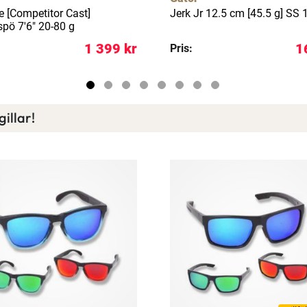
e [Competitor Cast]
Jerk Jr 12.5 cm [45.5 g] SS 
spö 7'6" 20-80 g
1 399 kr
1
Pris:
illar!