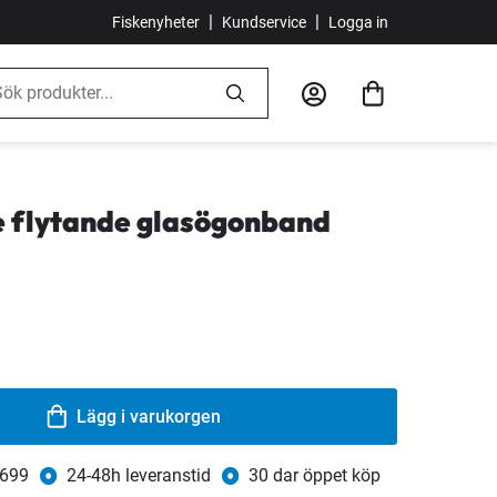
|
|
Fiskenyheter
Kundservice
Logga in
e flytande glasögonband
Lägg i varukorgen
 699
24-48h leveranstid
30 dar öppet köp