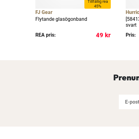
llfällig rea
Tillfällig rea
17%
45%
FJ Gear
Hurri
glasögon
Flytande glasögonband
[5841
svart
539 kr
49 kr
REA pris:
Pris:
Prenum