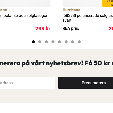
Tillfä
1
cane
Hurricane
3] polariserade solglasögon
[58398] polariserade solgla
svart
299 kr
2
REA pris:
erera på vårt nyhetsbrev! Få
50 kr 
Prenumerera