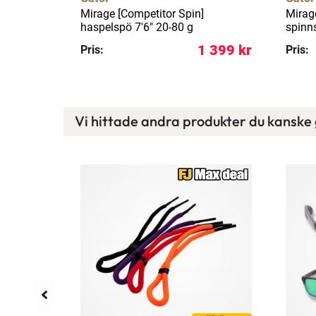
S 1-pack
Mirage [Competitor Spin]
Mirag
haspelspö 7'6" 20-80 g
spinn
129 kr
1 399 kr
Pris:
Pris:
Vi hittade andra produkter du kanske g