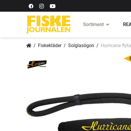
Sortiment
REA
Fiskekläder
Solglasögon
Hurricane fly