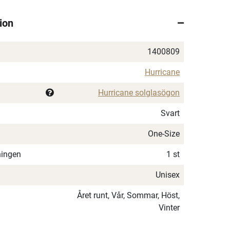
ion
1400809
Hurricane
Hurricane solglasögon
Svart
One-Size
ningen
1 st
Unisex
Året runt, Vår, Sommar, Höst,
Vinter