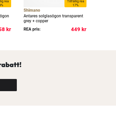
llig rea
Tillfällig rea
4%
17%
Shimano
Shimano
sögon
Antares solglasögon transparent
Aspire s
grey + copper
yellow
58 kr
449 kr
REA pris:
REA pris:
rabatt!