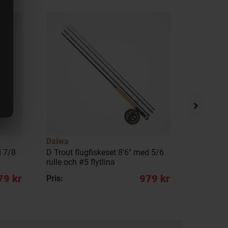
Daiwa
Abu Garc
d 7/8
D Trout flugfiskeset 8'6" med 5/6
Bombarda
rulle och #5 flytlina
transpare
79 kr
979 kr
Pris:
Pris: