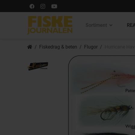
Sortiment
REA
Fiskedrag & beten
Flugor
Hurricane Hav