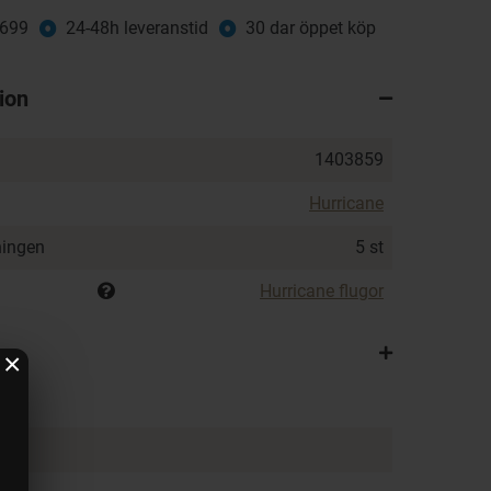
 699
24-48h leveranstid
30 dar öppet köp
ion
1403859
Hurricane
ningen
5 st
Hurricane flugor
×