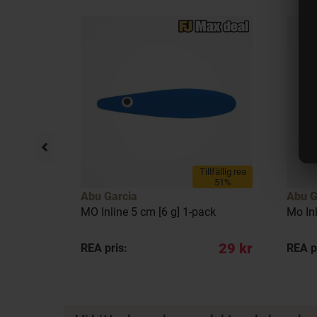
Tillfällig rea
51%
Abu Garcia
Abu G
MO Inline 5 cm [6 g] 1-pack
Mo Inl
39 kr
29 kr
REA pris:
REA p