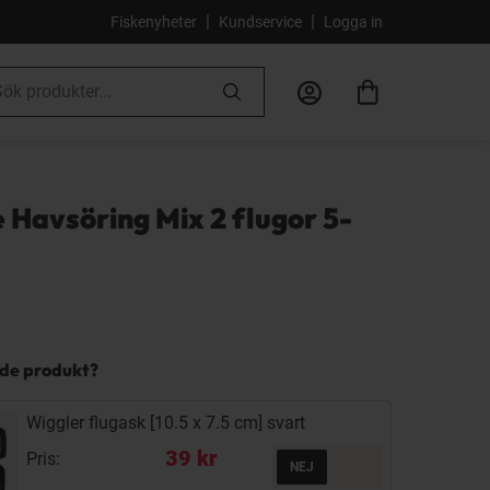
|
|
Fiskenyheter
Kundservice
Logga in
 Havsöring Mix 2 flugor 5-
nde produkt?
Wiggler flugask [10.5 x 7.5 cm] svart
39 kr
Pris: