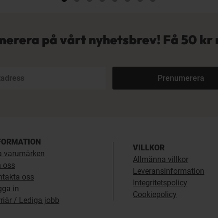
erera på vårt nyhetsbrev! Få
50 kr 
Prenumerera
FORMATION
VILLKOR
a varumärken
Allmänna villkor
 oss
Leveransinformation
ntakta oss
Integritetspolicy
gga in
Cookiepolicy
riär / Lediga jobb