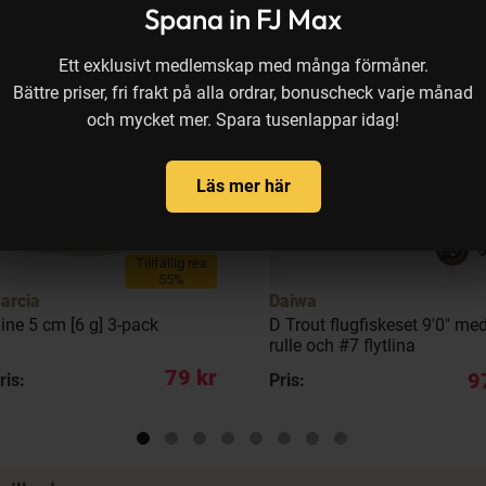
Spana in FJ Max
Ett exklusivt medlemskap med många förmåner.
Bättre priser, fri frakt på alla ordrar, bonuscheck varje månad
och mycket mer. Spara tusenlappar idag!
Läs mer här
Tillfällig rea
55%
arcia
Daiwa
ine 5 cm [6 g] 3-pack
D Trout flugfiskeset 9'0" me
rulle och #7 flytlina
79 kr
9
ris:
Pris: