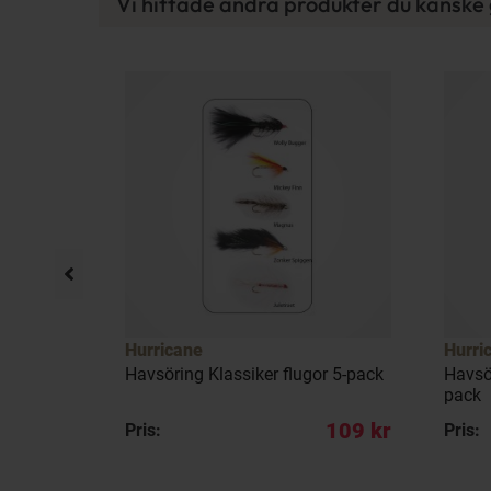
Vi hittade andra produkter du kanske g
Hurricane
Hurri
ugor 5-
Havsöring Klassiker flugor 5-pack
Havsö
pack
128 kr
109 kr
Pris:
Pris: