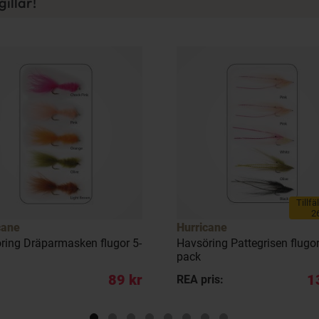
illar!
Tillfä
2
cane
Hurricane
ring Dräparmasken flugor 5-
Havsöring Pattegrisen flugor
pack
89 kr
1
REA pris: