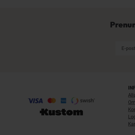
Prenum
IN
All
Om
Ko
Lo
Kar