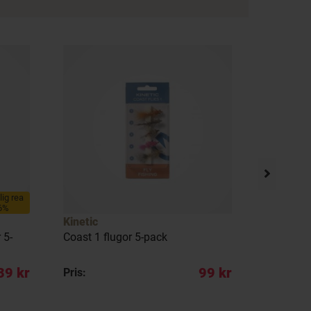
llig rea
6%
Kinetic
Fladen
 5-
Coast 1 flugor 5-pack
Maxximus
39 kr
99 kr
Pris:
Pris: