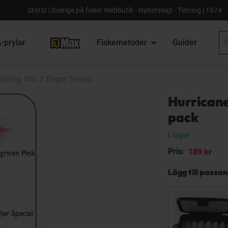
Störst i Sverige på fiske! Webbutik - Nyhetssajt - Tidning | 1974
-prylar
Fiskemetoder
Guider
söring Mix 2 flugor 5-pack
Hurricane
pack
I lager
Pris:
189 kr
Lägg till passa