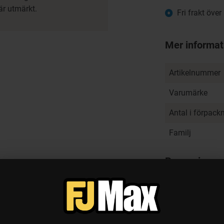
är utmärkt.
Fri frakt över
Mer informat
Artikelnummer
Varumärke
Antal i förpack
Familj
Recensioner