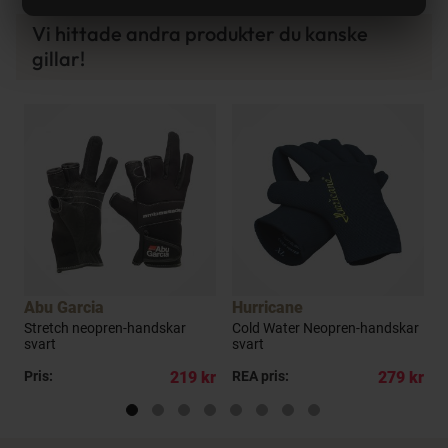
Vi hittade andra produkter du kanske
gillar!
a
Abu Garcia
Hurricane
K
Stretch neopren-handskar
Cold Water Neopren-handskar
A
svart
svart
s
kr
Pris:
219 kr
REA pris:
279 kr
R