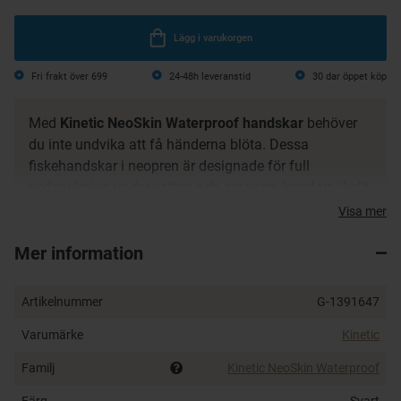
Lägg i varukorgen
Fri frakt över 699
24-48h leveranstid
30 dar öppet köp
Med
Kinetic NeoSkin Waterproof handskar
behöver
du inte undvika att få händerna blöta. Dessa
fiskehandskar i neopren är designade för full
nedsänkning under vatten och ger varm komfort i kallt
väder.
Visa mer
2,5 mm neopren
Mer information
100% vattentäta
Greppsäker yta
Artikelnummer
G-1391647
Varumärke
Kinetic
Familj
Kinetic NeoSkin Waterproof
Färg
Svart