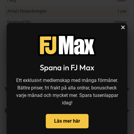
Antal i förpackningen
1 par
Designad för
Unisex
×
För säsong
Vår, Höst, Vinter
Vindtät
Ja
Vattentäthet
Vattentät
Spana in FJ Max
Andas - ventilationsförmåga
Nej
(g/m²/24 h)
Ett exklusivt medlemskap med många förmåner.
Bättre priser, fri frakt på alla ordrar, bonuscheck
Varianter
varje månad och mycket mer. Spara tusenlappar
idag!
Recensioner
Läs mer här