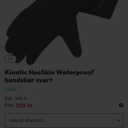
1/2
1/2
1/2
Kinetic NeoSkin Waterproof
handskar svart
I lager
Rek.
349 kr
329 kr
Pris: