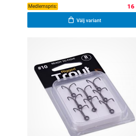
16
Medlemspris:
Välj variant