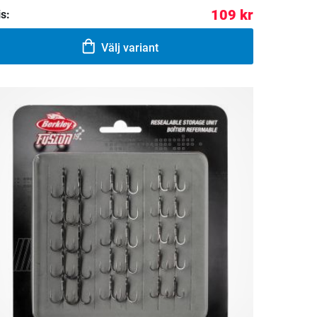
109 kr
is:
Välj variant