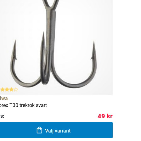
iwa
orex T30 trekrok svart
49 kr
is:
Välj variant