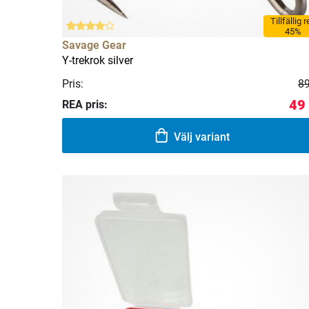
Tillfällig 
45%
Savage Gear
Y-trekrok silver
Pris:
89
49
REA pris:
Välj variant