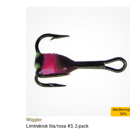
Medlemsp
59%
Wiggler
Limtrekrok lila/rosa #3, 2-pack