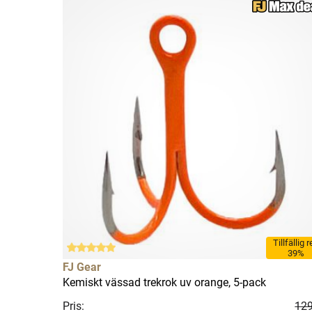
Tillfällig 
39%
FJ Gear
Kemiskt vässad trekrok uv orange, 5-pack
Pris:
129