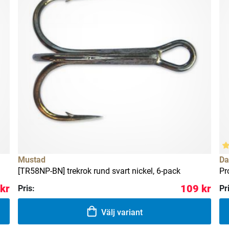
Mustad
Da
[TR58NP-BN] trekrok rund svart nickel, 6-pack
Pr
 kr
109 kr
Pris:
Pr
Välj variant