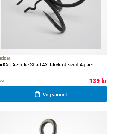
dcat
dCat A-Static Shad 4X T-trekrok svart 4-pack
139 kr
is:
Välj variant