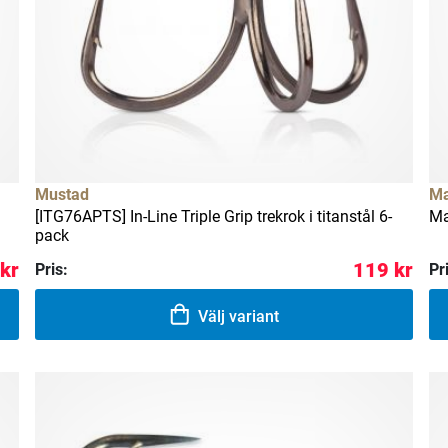
Mustad
Ma
[ITG76APTS] In-Line Triple Grip trekrok i titanstål 6-
Ma
pack
kr
119 kr
Pris:
Pr
Välj variant