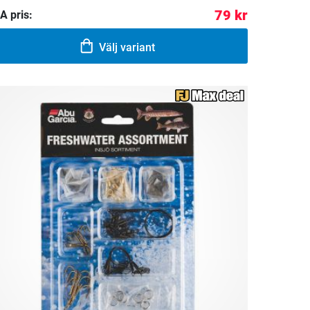
79 kr
A pris:
Välj variant