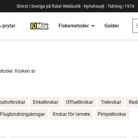
Störst i Sverige på fiske! Webbutik - Nyhetssajt - Tidning | 1974
-prylar
Fiskemetoder
Guider
metoder. Kroken är
pshotkrokar
Enkelkrokar
Offsetkrokar
Trekrokar
Red
Flugbindningskrogar
Krokar för ismete
Pimpelkrokar