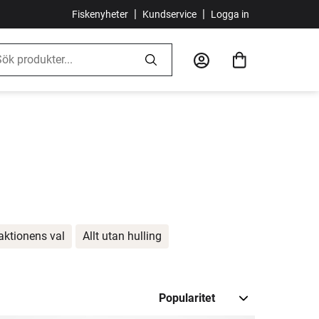
|
|
Fiskenyheter
Kundservice
Logga in
aktionens val
Allt utan hulling