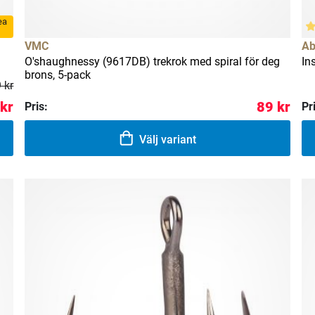
rea
VMC
Ab
O'shaughnessy (9617DB) trekrok med spiral för deg
In
brons, 5-pack
 kr
 kr
89 kr
Pris:
Pr
Välj variant