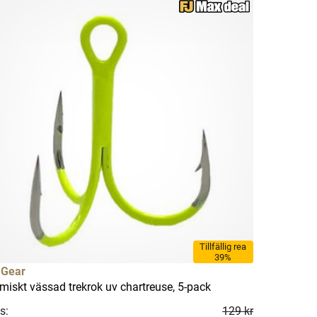
Tillfällig rea
39%
 Gear
miskt vässad trekrok uv chartreuse, 5-pack
s:
129 kr