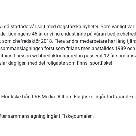
vi då startade vår sajt med dagsfärska nyheter. Som vanligt var F
nder tidningens 45 år är vi nu endast inne på våran tredje chefre
 som chefredaktör 2018. Flera andra medarbetare har lång tjän
sammanslagningen först som frilans men anställdes 1989 och 
athias Larsson webbredaktör har redan passerat 12 år som ansvar
slar dagligen med det roligaste som finns: sportfiske!
m Flugfiske från LRF Media. Allt om Flugfiske ingår fortfarande 
fter sammanslagning ingår i Fiskejournalen.