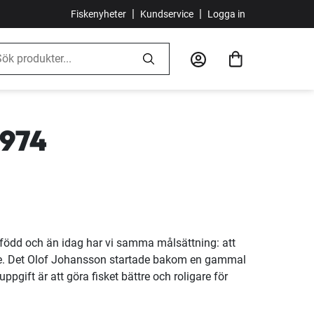
|
|
Fiskenyheter
Kundservice
Logga in
1974
r född och än idag har vi samma målsättning: att
iske. Det Olof Johansson startade bakom en gammal
pgift är att göra fisket bättre och roligare för