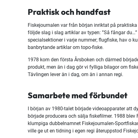
Praktisk och handfast
Fiskejournalen var från början inriktat på praktisk
följde slag i slag artiklar av typen: ”Så fångar du
specialsektioner i varje nummer; flugfiske, hav o
banbrytande artiklar om topo-fiske.
1978 kom den första Årsboken och därmed började F
produkt, men än i dag gör vi fylliga bilagor om fis
Tävlingen lever än i dag, om än i annan regi.
Samarbete med förbundet
I början av 1980-talet började videoapparater att 
började producera och sälja fiskefilmer. 1988 blev
klumpiga dubbelnamnet Fiskejournalen-Sportfiskare
ville ge ut en tidning i egen regi återuppstod Fiske