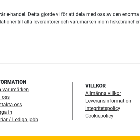
vår e-handel. Detta gjorde vi för att dela med oss av den enorma
tioner till alla leverantörer och varumärken inom fiskebranchen h
FORMATION
VILLKOR
a varumärken
Allmänna villkor
 oss
Leveransinformation
ntakta oss
Integritetspolicy
gga in
Cookiepolicy
riär / Lediga jobb