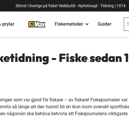
Störst i Sverige på fiske! Webbutik - Nyhetssajt - Tidning | 1974
-prylar
Fiskemetoder
Guider
ketidning - Fiske sedan 
ningen som var gjord för fiskare – av fiskare! Fiskejournalen va
funnits så länge att den hunnit bli en ikon inom svenskt sportf
gen någonsin ska behöva betvivla att Fiskejournalens viktigaste up