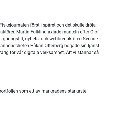
iskejournalen först i spåret och det skulle dröja
daktörer. Martin Falklind axlade manteln efter Olof
stgöringstid; nyhets- och webbredaktören Svenne
annonschefen Håkan Otterberg började sin tjänst
ig för vår digitala verksamhet. Att vi stannar så
i portföljen som ett av marknadens starkaste