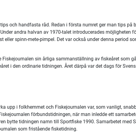
a tips och handfasta råd. Redan i första numret ger man tips på
…” Under andra halvan av 1970-talet introducerades möjligheten fö
 kust eller spinn-mete-pimpel. Det var också under denna period
iskejournalen sin årliga sammanställning av fiskeåret som gåt
keåret i den ordinarie tidningen. Året därpå var det dags för Sve
dyka upp i folkhemmet och Fiskejournalen var, som vanligt, sna
 Fiskejournalen förbundstidningen, när man inledde ett samarbet
n bytte tidningen namn till Sportfiske 1990. Samarbetet med Sp
journalen som fristående fisketidning.