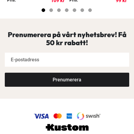
kr
109 kr
99 kr
Prenumerera på vårt nyhetsbrev! Få
50 kr rabatt!
Prenumerera