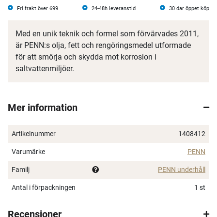
Fri frakt över 699
24-48h leveranstid
30 dar öppet köp
Med en unik teknik och formel som förvärvades 2011,
är PENN:s olja, fett och rengöringsmedel utformade
för att smörja och skydda mot korrosion i
saltvattenmiljöer.
Mer information
Artikelnummer
1408412
Varumärke
PENN
Familj
PENN underhåll
×
Antal i förpackningen
1 st
Recensioner