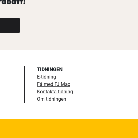
rabatt!
TIDNINGEN
E-tidning
Få med FJ Max
Kontakta tidning
Om tidningen