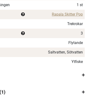
ningen
1 st
Rapala Skitter Pop
Trekrokar
3
Flytande
Saltvatten, Sötvatten
Ytfiske
1