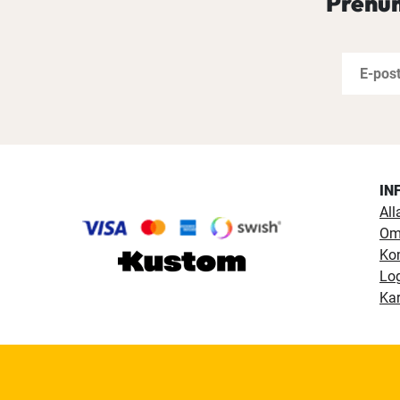
Prenum
IN
All
Om
Ko
Lo
Kar