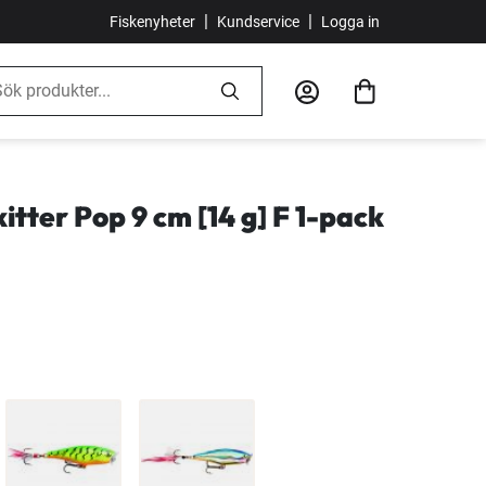
|
|
Fiskenyheter
Kundservice
Logga in
itter Pop 9 cm [14 g] F 1-pack