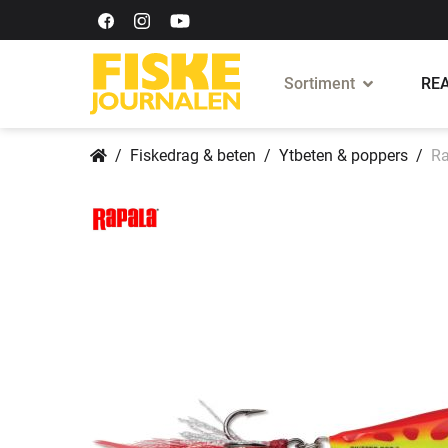
Sortiment
REA
Fiskedrag & beten
Ytbeten & poppers
Ra