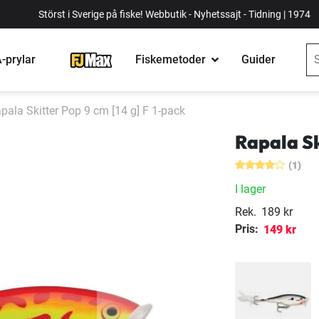
Störst i Sverige på fiske! Webbutik - Nyhetssajt - Tidning | 1974
-prylar
Fiskemetoder
Guider
pala Skitter Pop 9 cm [14 g] F 1-pack
Rapala Sk
(1)
I lager
Rek.
189 kr
Pris:
149 kr