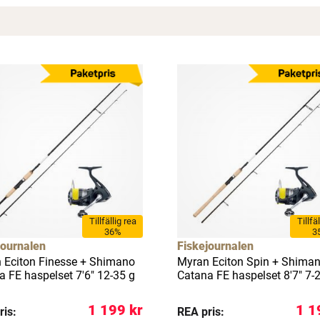
Spana in FJ Max
Ett exklusivt medlemskap med många förmåner.
Bättre priser, fri frakt på alla ordrar, bonuscheck varje månad
och mycket mer. Spara tusenlappar idag!
Tillfällig rea
Tillfä
36%
3
journalen
Fiskejournalen
Läs mer här
 Eciton Finesse + Shimano
Myran Eciton Spin + Shima
a FE haspelset 7'6" 12-35 g
Catana FE haspelset 8'7" 7-
1 199 kr
1 1
ris:
REA pris: