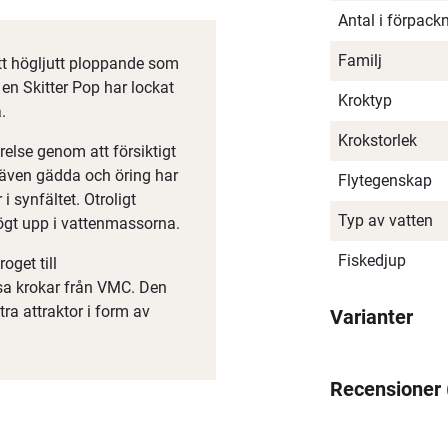
Antal i förpack
Familj
ett högljutt ploppande som
en Skitter Pop har lockat
Kroktyp
.
Krokstorlek
relse genom att försiktigt
 även gädda och öring har
Flytegenskap
i synfältet. Otroligt
Typ av vatten
ögt upp i vattenmassorna.
Fiskedjup
oget till
a krokar från VMC. Den
ra attraktor i form av
Varianter
Recensioner