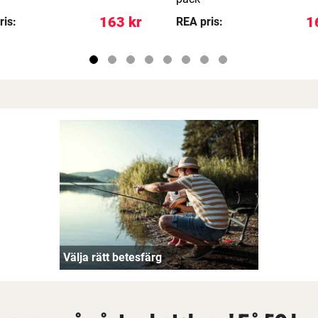
163 kr
1
ris:
REA pris:
Välja rätt betesfärg