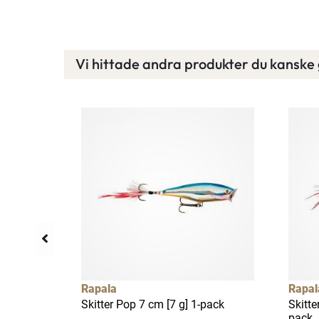
Vi hittade andra produkter du kanske g
llfällig rea
7%
Rapala
Rapal
g] 1-pack
Skitter Pop 7 cm [7 g] 1-pack
Skitte
pack