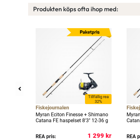
Produkten köps ofta ihop med:
llfällig rea
Tillfällig rea
12%
32%
Fiskejournalen
Fiske
ame
Myran Eciton Finesse + Shimano
Myran
8' 14-40
Catana FE haspelset 8'3" 12-36 g
Catan
1 299 kr
 099 kr
REA pris:
REA p