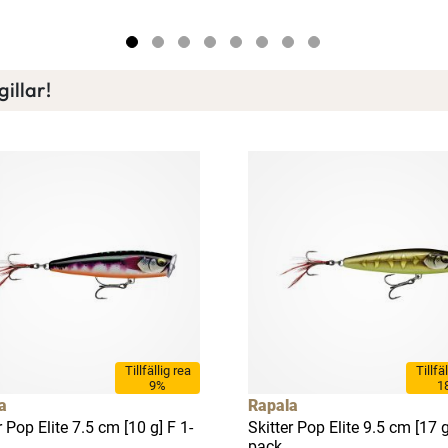
illar!
Tillfällig rea
Tillfä
9%
1
a
Rapala
r Pop Elite 7.5 cm [10 g] F 1-
Skitter Pop Elite 9.5 cm [17 g
pack