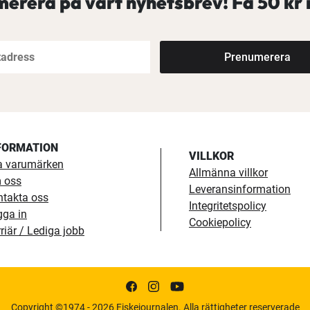
erera på vårt nyhetsbrev! Få
50 kr 
Prenumerera
FORMATION
VILLKOR
a varumärken
Allmänna villkor
 oss
Leveransinformation
ntakta oss
Integritetspolicy
gga in
Cookiepolicy
riär / Lediga jobb
Copyright ©1974 - 2026 Fiskejournalen. Alla rättigheter reserverade