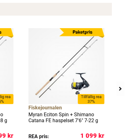
×
llig rea
Tillfällig rea
5%
37%
Fiskejournalen
Berkley,
no
Myran Eciton Spin + Shimano
Battle IV 
28 g
Catana FE haspelset 7'6" 7-22 g
9' 7-28 g 
99 kr
1 099 kr
REA pris:
REA pris: