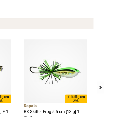
llig rea
Tillfällig rea
8%
29%
Rapala
Heddon
] F 1-
BX Skitter Frog 5.5 cm [13 g] 1-
Pop'n Ima
pack