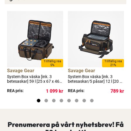
a
Tillfällig rea
Tillfällig rea
5%
21%
Savage Gear
Savage Gear
System Box väska [ink. 3
System Box väska [ink. 3
S
betesaskar] 59 l [25 x 67 x 46
betesaskar/5 påsar] 12 l [20 x
x
cm] x-large brun/svart
40 x 29 cm] medium
kr
REA pris:
1 099 kr
brun/svart
REA pris:
789 kr
P
Prenumerera på vårt nyhetsbrev! Få