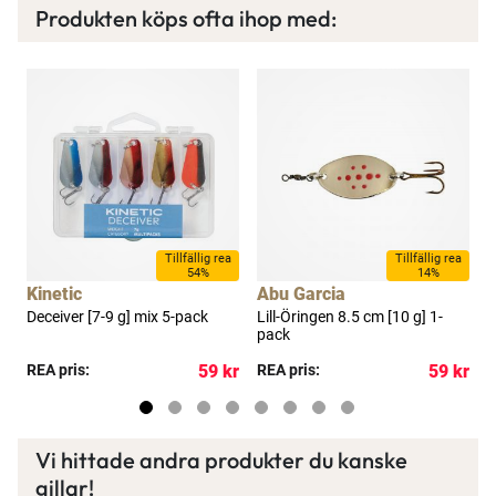
Ett exklusivt medlemskap med många förmåner.
Produkten köps ofta ihop med:
Bättre priser, fri frakt på alla ordrar, bonuscheck
varje månad och mycket mer. Spara tusenlappar
idag!
Läs mer här
a
Tillfällig rea
Tillfällig rea
54%
14%
Kinetic
Abu Garcia
Deceiver [7-9 g] mix 5-pack
Lill-Öringen 8.5 cm [10 g] 1-
L
pack
1
x
kr
REA pris:
59 kr
REA pris:
59 kr
R
Vi hittade andra produkter du kanske
gillar!