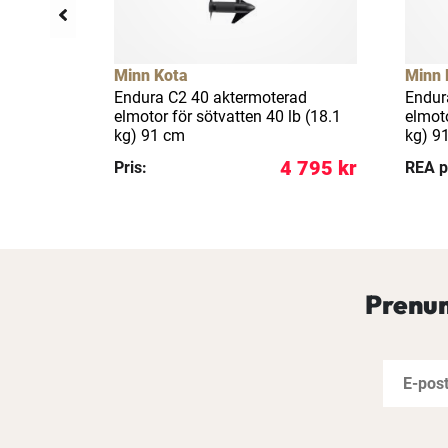
llfällig rea
26%
Minn Kota
Minn 
"
Endura C2 40 aktermoterad
Endur
r
elmotor för sötvatten 40 lb (18.1
elmoto
 137 cm
kg) 91 cm
kg) 9
 999 kr
4 795 kr
Pris:
REA p
Prenum