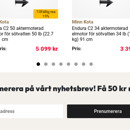
Tillfällig rea
15%
Kota
Minn Kota
a C2 50 aktermoterad
Endura C2 34 aktermoterad
r för sötvatten 50 lb (22.7
elmotor för sötvatten 34 lb (
1 cm
kg) 91 cm
5 099 kr
3 3
ris:
Pris:
erera på vårt nyhetsbrev! Få
50 kr 
Prenumerera