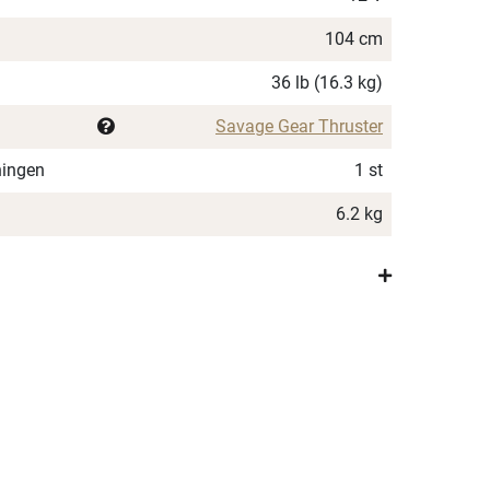
104 cm
36 lb (16.3 kg)
Savage Gear Thruster
ningen
1 st
6.2 kg