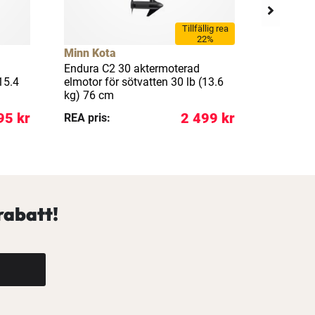
Tillfällig rea
22%
Minn Kota
Minn Kot
Endura C2 30 aktermoterad
Riptide 
15.4
elmotor för sötvatten 30 lb (13.6
aktermote
kg) 76 cm
saltvatte
95 kr
2 499 kr
REA pris:
Pris:
rabatt!