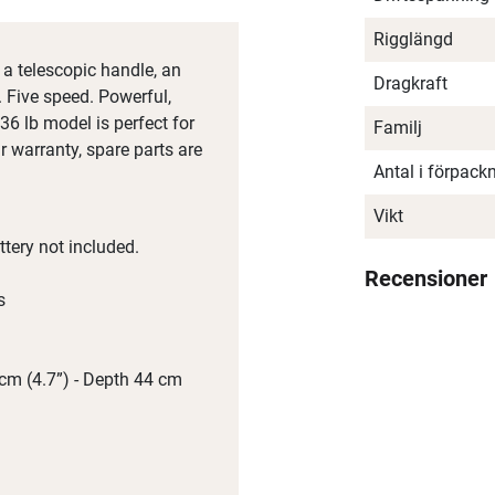
Rigglängd
h a telescopic handle, an
Dragkraft
. Five speed. Powerful,
36 lb model is perfect for
Familj
 warranty, spare parts are
Antal i förpack
Vikt
tery not included.
Recensioner
s
cm (4.7”) - Depth 44 cm