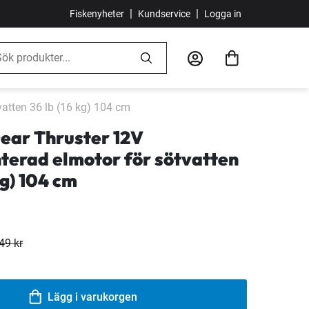
|
|
Fiskenyheter
Kundservice
Logga in
atten 36 lb (16 kg) 104 cm
ear Thruster 12V
terad elmotor för sötvatten
kg) 104 cm
49 kr
Lägg i varukorgen