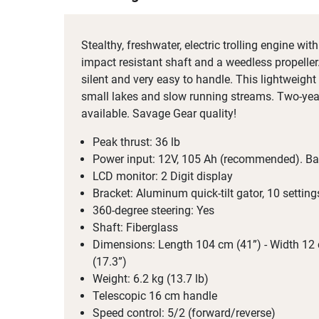
Stealthy, freshwater, electric trolling engine wit
impact resistant shaft and a weedless propeller
silent and very easy to handle. This lightweight 
small lakes and slow running streams. Two-year
available. Savage Gear quality!
Peak thrust: 36 lb
Power input: 12V, 105 Ah (recommended). Bat
LCD monitor: 2 Digit display
Bracket: Aluminum quick-tilt gator, 10 setting
360-degree steering: Yes
Shaft: Fiberglass
Dimensions: Length 104 cm (41”) - Width 12 
(17.3”)
Weight: 6.2 kg (13.7 lb)
Telescopic 16 cm handle
Speed control: 5/2 (forward/reverse)