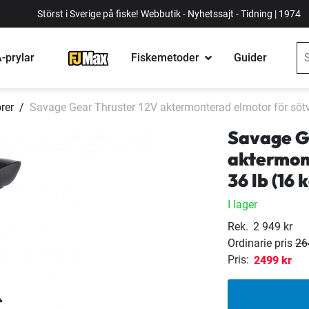
Störst i Sverige på fiske! Webbutik - Nyhetssajt - Tidning | 1974
-prylar
Fiskemetoder
Guider
rer
Savage Gear Thruster 12V aktermonterad elmotor för sötv
Savage G
aktermon
36 lb (16 
I lager
Rek.
2 949 kr
Ordinarie pris
26
Pris:
2499 kr