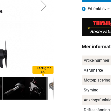
Fri frakt över
Mer informat
Artikelnummer
Tillfällig rea
Varumärke
6%
Motorplacering
Styrning
Ankringsfunkti
Driftsspänning