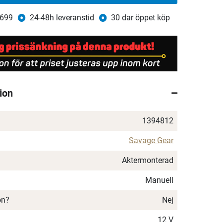
 699
24-48h leveranstid
30 dar öppet köp
ion
1394812
Savage Gear
Aktermonterad
Manuell
on?
Nej
12 V