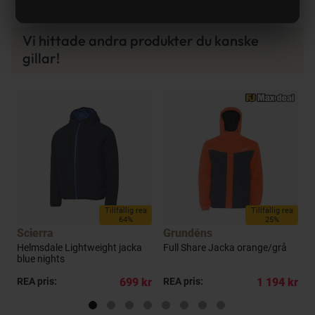
Vi hittade andra produkter du kanske
gillar!
a
Tillfällig rea
Tillfällig rea
64%
25%
Scierra
Grundéns
Helmsdale Lightweight jacka
Full Share Jacka orange/grå
N
blue nights
c
kr
REA pris:
699 kr
REA pris:
1 194 kr
P