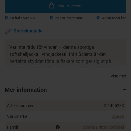
Lägg i varukorgen
Fri frakt över 699
24-48h leveranstid
30 dar öppet köp
Storleksguide
Var inte rädd för vinden – denna sportiga
softshelljacka i vindjackestil från Scierra är det
perfekta skyddet för alla fiskare som ger sig ut på
vattnet oavsett väder. Jackan är inte bara vindtät, den
är också vattenavvisande och otroligt lätt med en
Visa mer
stretchig passform. Sköna bröstfickor att värma
Mer information
händera i försedda med dragkedja.
Vindtät
Artikelnummer
G-1405283
Vattenavvisande
Lätt, stretchigt tyg
Varumärke
Scierra
Justerbar huva
Familj
Scierra Drifter Softshell
Fickor med dragkedja