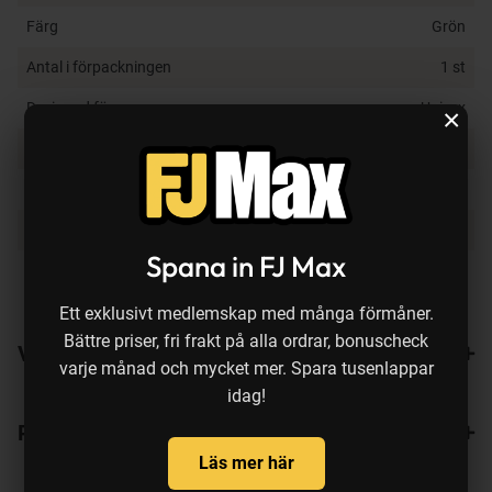
Sportig passform
Färg
Grön
Antal i förpackningen
1 st
Designad för
Unisex
×
För säsong
Vår, Sommar, Höst
Vindtät
Ja
Vattentäthet
Vattenavstötande
Spana in FJ Max
Andas - ventilationsförmåga
Andas, dock uppges inte
(g/m²/24 h)
ventilationsförmågan
Ett exklusivt medlemskap med många förmåner.
Bättre priser, fri frakt på alla ordrar, bonuscheck
Varianter
varje månad och mycket mer. Spara tusenlappar
idag!
Recensioner
Läs mer här