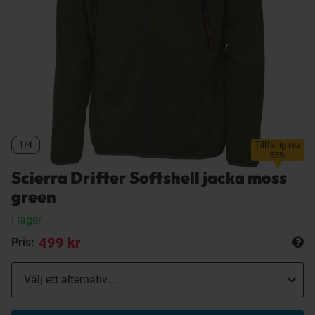
Tillfällig rea
1/4
1/4
1/4
55%
Scierra Drifter Softshell jacka moss
green
I lager
499 kr
Pris: