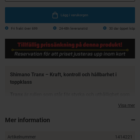
Lägg i varukorgen
Fri frakt över 699
24-48h leveranstid
30 dar öppet köp
Shimano Tranx – Kraft, kontroll och hållbarhet i
toppklass
Tranx
är rullen som står för styrka och uthållighet som
ingen annan i baitcastingvärlden. Byggd för att
Visa mer
hantera de största och mest aggressiva rovfiskarna,
levererar den rå kraft och precision i ett kompakt och
Mer information
stilrent format. Ursprungligen utvecklad för att
bekämpa den mäktiga amerikanska musky – Tranx är
Artikelnummer
1414221
din bästa vän när du ska ta dig an monsterfiskar.