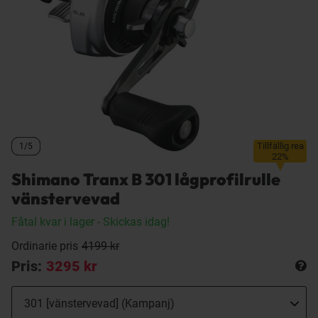
Tillfällig rea
1/5
1/5
1/5
1/5
22%
Shimano Tranx B 301 lågprofilrulle
vänstervevad
Fåtal kvar i lager
- Skickas idag!
Ordinarie pris
4199 kr
Pris:
3295 kr