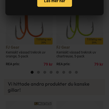
Läs mer här
a
Tillfällig rea
Tillfällig rea
39%
39%
FJ Gear
FJ Gear
B
Kemiskt vässad trekrok uv
Kemiskt vässad trekrok uv
F
t
orange, 5-pack
chartreuse, 5-pack
b
kr
REA pris:
79 kr
REA pris:
79 kr
R
Vi hittade andra produkter du kanske
gillar!