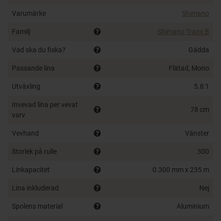
Varumärke
Shimano
Tekniska höjdpunkter:
Familj
Shimano Tranx B
HAGANE Core Solid Body
– aluminiumkonstruktion
Vad ska du fiska?
som ger maximal styrka och hållbarhet.
Gädda
MicroModule Gear
– silkeslen rotation och kraftfull
Passande lina
Flätad, Mono
vevning för tunga beten.
Cross Carbon Drag
– minst 8 kg bromskraft för att
Utväxling
5.8:1
dominera hårda fighter.
Invevad lina per vevat
SVS MD (Monster Drive) Tune
– avancerat
78 cm
varv
bromssystem med intern justering och extern ratt
för precision.
Vevhand
Vänster
S3D-spole med synkroniserad level wind
–
Storlek på rulle
300
förhindrar att flätlinor gräver ner sig.
X-Protect
– skyddar mot vatten och smuts, perfekt
Linkapacitet
0.300 mm x 235 m
för saltvatten och tuffa förhållanden.
Lina inkluderad
Nej
Kraft och hastighet:
Spolens material
Aluminium
Standard Gear (5.8:1)
– dubbelvev för maximal