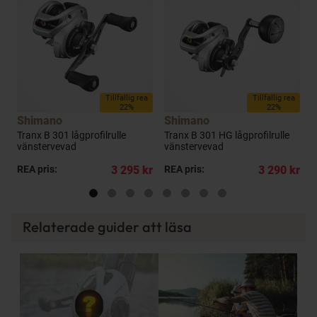
a
Tillfällig rea
Tillfällig rea
22%
22%
Shimano
Shimano
Tranx B 301 lågprofilrulle
Tranx B 301 HG lågprofilrulle
T
vänstervevad
vänstervevad
h
kr
REA pris:
3 295 kr
REA pris:
3 290 kr
R
Relaterade guider att läsa