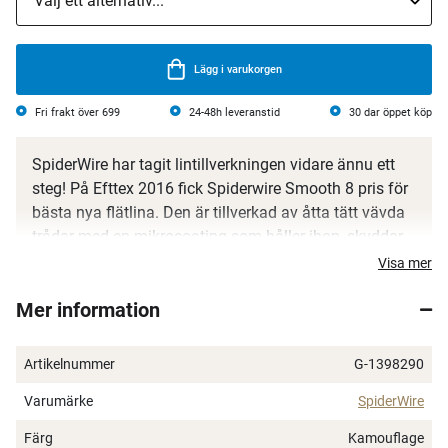
Lägg i varukorgen
Fri frakt över 699
24-48h leveranstid
30 dar öppet köp
SpiderWire har tagit lintillverkningen vidare ännu ett
steg! På Efttex 2016 fick Spiderwire Smooth 8 pris för
bästa nya flätlina. Den är tillverkad av åtta tätt vävda
trådar med en mikrocoating som håller ihop, skyddar
och gör linan rund och slät. Resultatet blir en riktigt
Visa mer
stum lina med extremt hög hållbarhet, fantastiska
Mer information
kastegenskaper och nötningstålighet utöver det
vanliga. Från ultratunna, men stålstarka 0,06 mm till
0,40 mm som håller för det mesta du kan tänka dig att
Artikelnummer
G-1398290
kroka. Finns i flera olika kulörer.
Varumärke
SpiderWire
Tunn coating för nötningstålighet
Färg
Kamouflage
Knutstark