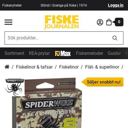
Logga in
Fiskenyheter
Störst i Sverige på fiske | 1974
0
Sortiment
REA-prylar
Fiskemetoder
Guider
F
Fiskelinor & tafsar
Fiskelinor
Flät- & superlinor
S
Säljer snabbt nu!