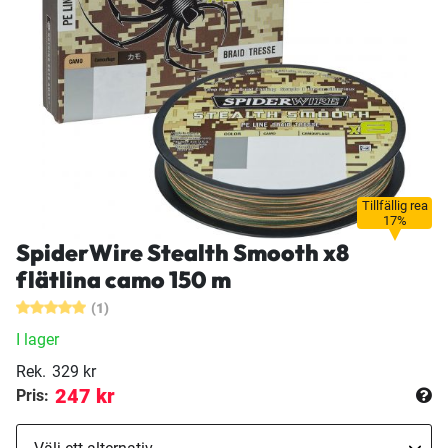
Tillfällig rea
17%
SpiderWire Stealth Smooth x8
flätlina camo 150 m
(1)
I lager
Rek.
329 kr
247 kr
Pris: