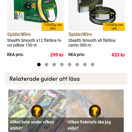
a
Tillfällig rea
Tillfällig rea
38%
18%
SpiderWire
SpiderWire
S
e
Stealth Smooth x12 flätlina hi-
Stealth Smooth x8 flätlina
S
vis yellow 150 m
camo 300 m
t
kr
REA pris:
299 kr
REA pris:
433 kr
R
Relaterade guider att läsa
Vilket bete under vilken
Vilken fisketafs ska jag
årstid?
välja?