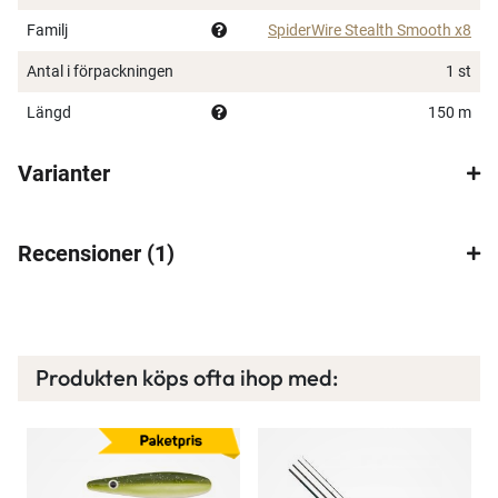
Mjuk lina för långa kast
Familj
SpiderWire Stealth Smooth x8
8-trådig
Antal i förpackningen
1 st
Otroligt populär lina till alla typer av spinnfiske
Längd
150 m
Varianter
Recensioner
1
Produkten köps ofta ihop med:
×