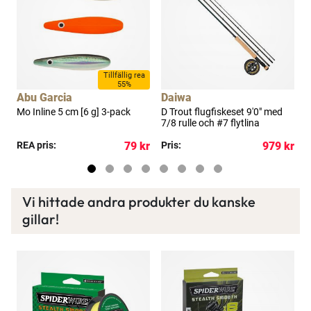
Spana in FJ Max
a
Tillfällig rea
55%
Ett exklusivt medlemskap med många förmåner.
Abu Garcia
Daiwa
Bättre priser, fri frakt på alla ordrar, bonuscheck
Mo Inline 5 cm [6 g] 3-pack
D Trout flugfiskeset 9'0" med
D
7/8 rulle och #7 flytlina
5
varje månad och mycket mer. Spara tusenlappar
idag!
kr
REA pris:
79 kr
Pris:
979 kr
P
Läs mer här
Vi hittade andra produkter du kanske
gillar!