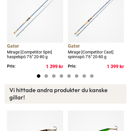
Spana in FJ Max
Ett exklusivt medlemskap med många förmåner.
Bättre priser, fri frakt på alla ordrar, bonuscheck
varje månad och mycket mer. Spara tusenlappar
idag!
Gator
Gator
Mirage [Competitor Spin]
Mirage [Competitor Cast]
J
haspelspö 7'6" 20-80 g
spinnspö 7'6" 20-80 g
p
Läs mer här
kr
Pris:
1 399 kr
Pris:
1 399 kr
P
Vi hittade andra produkter du kanske
gillar!