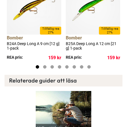
Tillfällig rea
Tillfällig rea
27%
27%
Bomber
Bomber
Z
]
B24A Deep Long A 9 cm [12 g]
B25A Deep Long A 12 cm [21
1
1-pack
g] 1-pack
kr
REA pris:
159 kr
REA pris:
159 kr
P
Relaterade guider att läsa