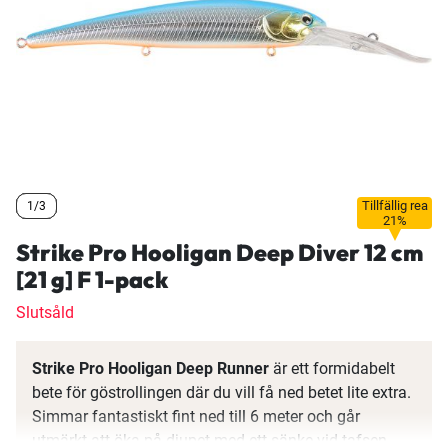
Tillfällig rea
1/3
1/3
1/3
21%
Strike Pro Hooligan Deep Diver 12 cm
[21 g] F 1-pack
Slutsåld
Strike Pro Hooligan Deep Runner
är ett formidabelt
bete för göstrollingen där du vill få ned betet lite extra.
Simmar fantastiskt fint ned till 6 meter och går
utmärkt att öka på djupet med ett sänke vid tafsen.