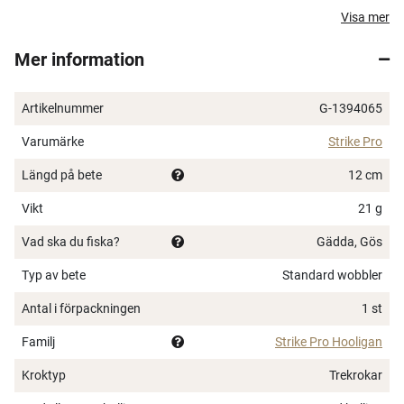
Hooligan DR är försedd med tre stycken sylvassa
Visa mer
trekrokar och kommer i en färgskala som tilltalar alla
Mer information
situationer där Hoolgian kan presenteras.
Längd: 12 cm
Artikelnummer
G-1394065
Vikt: 21 g
Krokstorlek: #6 trekrok
Varumärke
Strike Pro
Blyfri
Längd på bete
12 cm
Rasselkammare
Vikt
21 g
Vad ska du fiska?
Gädda, Gös
Typ av bete
Standard wobbler
Antal i förpackningen
1 st
Familj
Strike Pro Hooligan
Kroktyp
Trekrokar