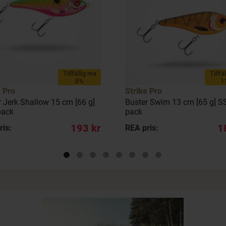
Tillfällig rea
Tillfä
8%
1
e Pro
Strike Pro
r Jerk Shallow 15 cm [66 g]
Buster Swim 13 cm [65 g] SS
pack
pack
193 kr
1
ris:
REA pris: