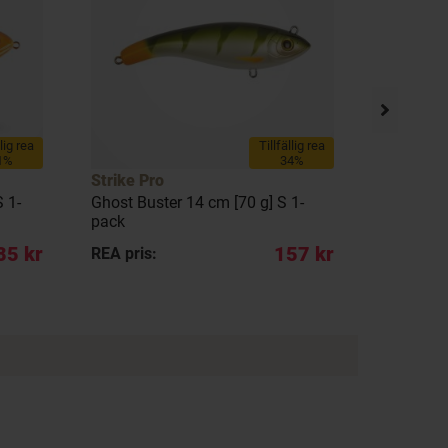
llig rea
Tillfällig rea
1%
34%
Strike Pro
Strike Pr
 1-
Ghost Buster 14 cm [70 g] S 1-
X Buster 
pack
1-pack
85 kr
157 kr
REA pris:
REA pris: