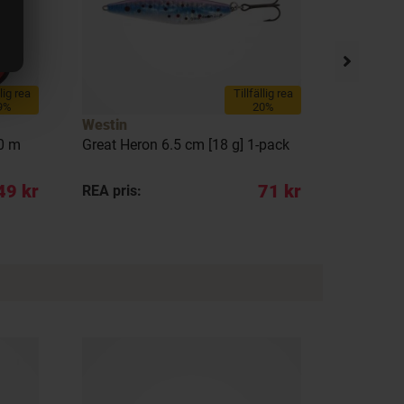
llig rea
Tillfällig rea
9%
20%
Westin
Westin
50 m
Great Heron 6.5 cm [18 g] 1-pack
Great Her
49 kr
71 kr
REA pris:
REA pris: