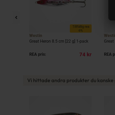
llfällig rea
Tillfällig rea
20%
6%
Westin
Westi
 g] 1-pack
Great Heron 8.5 cm [22 g] 1-pack
Great
79 kr
74 kr
REA pris:
REA p
Vi hittade andra produkter du kanske g