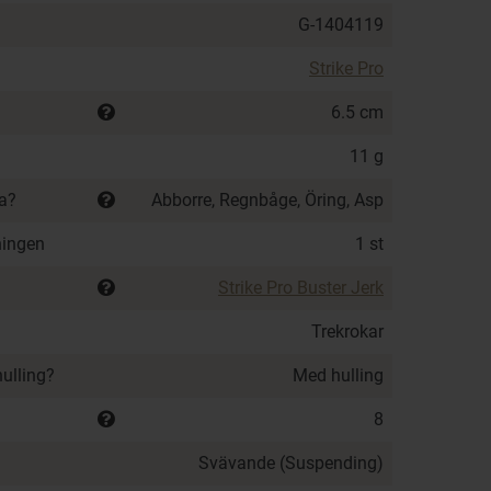
G-1404119
Strike Pro
6.5 cm
11 g
ka?
Abborre, Regnbåge, Öring, Asp
ningen
1 st
Strike Pro Buster Jerk
Trekrokar
hulling?
Med hulling
8
Svävande (Suspending)