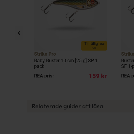
llfällig rea
Tillfällig rea
36%
6%
Strike Pro
Strik
 cm [80 g]
Baby Buster 10 cm [25 g] SP 1-
Buste
pack
SF 1-
197 kr
159 kr
REA pris:
REA p
Relaterade guider att läsa