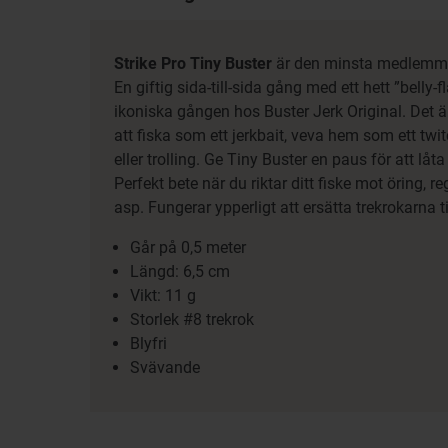
Strike Pro Tiny Buster
är den minsta medlemmen
En giftig sida-till-sida gång med ett hett ”belly-
ikoniska gången hos Buster Jerk Original. Det är
att fiska som ett jerkbait, veva hem som ett twi
eller trolling. Ge Tiny Buster en paus för att låta 
Perfekt bete när du riktar ditt fiske mot öring, r
asp. Fungerar ypperligt att ersätta trekrokarna t
Går på 0,5 meter
Längd: 6,5 cm
Vikt: 11 g
Storlek #8 trekrok
Blyfri
Svävande