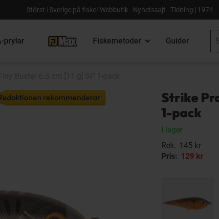
Störst i Sverige på fiske! Webbutik - Nyhetssajt - Tidning | 1974
-prylar
Fiskemetoder
Guider
Tiny Buster 6.5 cm [11 g] SP 1-pack
Strike Pro
Redaktionen rekommenderar
1-pack
I lager
Rek.
145 kr
Pris:
129 kr