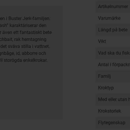
Artikelnummer
Varumärke
 i Buster Jerk-familjen.
flash” karaktäriserar den
Längd på bete
 även ett fantastiskt bete
tchbait, rak hemtagning
Vikt
det sväva stilla i vattnet.
Vad ska du fis
egnbåge, id, abborre och
ill storögda enkelkrokar.
Antal i förpack
Familj
Kroktyp
Med eller utan 
Krokstorlek
Flytegenskap