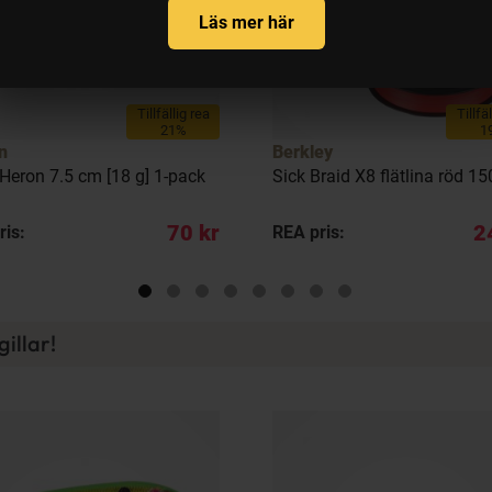
Läs mer här
Tillfällig rea
Tillfä
21%
1
n
Berkley
 Heron 7.5 cm [18 g] 1-pack
Sick Braid X8 flätlina röd 1
70 kr
2
ris:
REA pris:
illar!